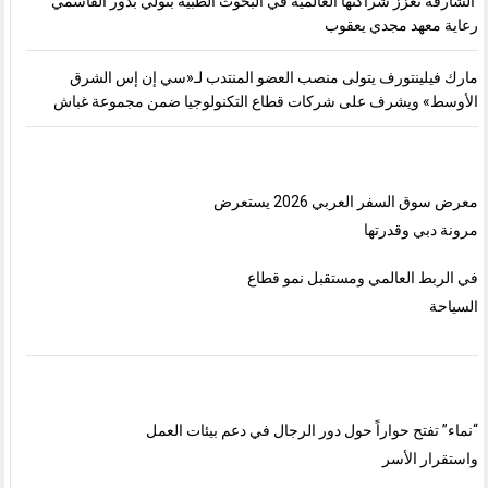
الشارقة تعزّز شراكتها العالمية في البحوث الطبية بتولّي بدور القاسمي
رعاية معهد مجدي يعقوب
مارك فيلينتورف يتولى منصب العضو المنتدب لـ«سي إن إس الشرق
الأوسط» ويشرف على شركات قطاع التكنولوجيا ضمن مجموعة غباش
معرض سوق السفر العربي 2026 يستعرض
مرونة دبي وقدرتها
في الربط العالمي ومستقبل نمو قطاع
السياحة
“نماء” تفتح حواراً حول دور الرجال في دعم بيئات العمل
واستقرار الأسر