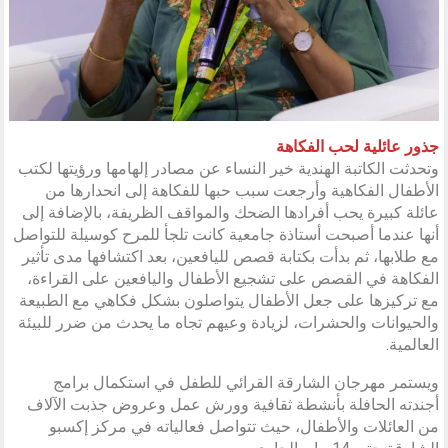
جذور عائلية لحب الفكاهة
وتحدثت الكاتبة الهندية خير النساء عن مصادر إلهامها ورؤيتها لكتب
الأطفال الفكاهية وأرجعت سبب حبها للفكاهة إلى انحدارها من
عائلة كبيرة يحب أفرادها الضحك والمواقف الظريفة، بالإضافة إلى
أنها عندما أصبحت أستاذة جامعية كانت تلجأ للمرح كوسيلة للتواصل
مع طلابها، ثم بدأت بكتابة قصص لليافعين، بعد اكتشافها مدى تأثير
الفكاهة في القصص على تشجيع الأطفال واليافعين على القراءة،
مع تركيزها على جعل الأطفال يتواصلون بشكل فكاهي مع الطبيعة
والحيوانات والحشرات، لزيادة وعيهم تجاه ما يحدث من ضرر للبيئة
العالمية.
ويستمر مهرجان الشارقة القرائي للطفل في استكمال برامج
أجندته الحافلة بأنشطة ثقافية وورش عمل وعروض جذبت الآلاف
من العائلات والأطفال، حيث تتواصل فعالياته في مركز إكسبو