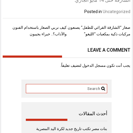
الشارقة حتى 14 مايو الجاري.
Posted in
Uncategorized
تصفّح
صغار “الشارقة القرائي للطفل” يصنعون
كيف نربي الصغار باستخدام الفنون
المقالات
مركبات ذكية بمكعبات “الليغو”
والآداب؟.. خبراء يجيبون
LEAVE A COMMENT
يجب أنت تكون
مسجل الدخول
لتضيف تعليقاً.
أحدث المقالات
بنات مصر تكتب تاريخ جديد لكرة اليد المصرية