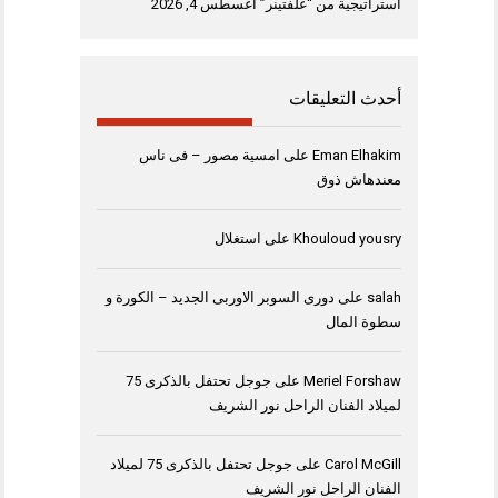
استراتيجية من “غلفتينر”
أغسطس 4, 2026
أحدث التعليقات
Eman Elhakim
على
امسية مصور – فى ناس
معندهاش ذوق
Khouloud yousry
على
استغلال
salah
على
دورى السوبر الاوربى الجديد – الكورة و
سطوة المال
Meriel Forshaw
على
جوجل تحتفل بالذكرى 75
لميلاد الفنان الراحل نور الشريف
Carol McGill
على
جوجل تحتفل بالذكرى 75 لميلاد
الفنان الراحل نور الشريف