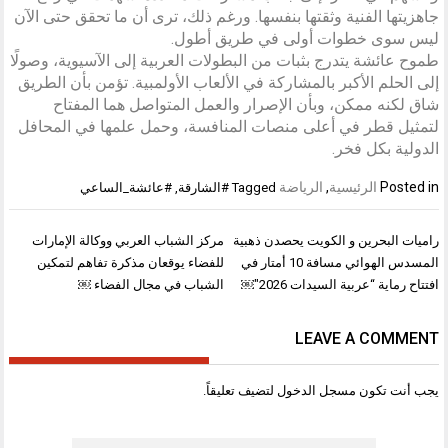
جاهزيتها الفنية وثقتها بنفسها. ورغم ذلك، ترى أن ما تحقق حتى الآن
ليس سوى خطوات أولى في طريق أطول.
طموح عائشة يتدرج بثبات من البطولات العربية إلى الآسيوية، وصولًا
إلى الحلم الأكبر بالمشاركة في الألعاب الأولمبية. تؤمن بأن الطريق
شاق لكنه ممكن، وبأن الإصرار والعمل المتواصل هما المفتاح
لتمثيل قطر في أعلى منصات المنافسة، وحمل علمها في المحافل
الدولية بكل فخر.
Posted in
الرئيسية
,
الرياضة
Tagged
#الشارقة
,
#عائشة_الساعي
تصفّح
راميات البحرين و الكويت يحصدن ذهبية
مركز الشباب العربي ووكالة الإمارات
المقالات
المسدس الهوائي مسافة 10 أمتار في
للفضاء يوقعان مذكرة تفاهم لتمكين
افتتاح رماية “عربية السيدات 2026″￼
الشباب في مجال الفضاء ￼
LEAVE A COMMENT
يجب أنت تكون
مسجل الدخول
لتضيف تعليقاً.