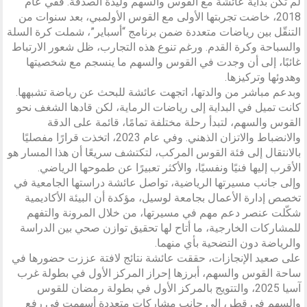
لم تكن بداية عائشة مع القوس والسهم وليدة الصدفة. ففي عام
2018، خاضت تجربتها الأولى مع القوس الأولمبي، بعد سنوات من
التنقّل بين رياضات متعددة ضمن برنامج “أسباير”، شملت كرة السلة
والسباحة وكرة القدم. ورغم تنوع هذه التجارب، ظل شعور الارتباط
غائبًا، إلى أن وجدت في القوس والسهم ما ينسجم مع شخصيتها
وهدوئها وتركيزها.
وبدعم مباشر من والدتها، اتجهت عائشة للبحث عن رياضة تشبهها.
كانت تميل في البداية إلى رياضات الرماية، لكن قادها الشغف نحو
القوس والسهم، لتبدأ رحلة مختلفة تمامًا، قائمة على الدقة
والانضباط والاتزان الذهني. وفي عام 2023، اتخذت قرارًا مفصليًا
بالانتقال إلى فئة القوس المركب، لتكتشف سريعًا أن هذا المسار هو
الأقرب إليها فنيًا ونفسيًا، والأكثر تعبيرًا عن طموحها الرياضي.
وإلى جانب مسيرتها الرياضية، تواصل عائشة دراستها الجامعية في
تخصص إدارة الأعمال بجامعة لوسيل، مؤكدة أن البيئة الأكاديمية
شكّلت عنصر دعم مهم في مسيرتها، من خلال المرونة والتفهم
للمشاركات الخارجية، ما أتاح لها تحقيق توازن صحي بين الدراسة
والرياضة دون التضحية بأي منهما.
على صعيد الإنجازات، حققت عائشة نتائج لافتة عززت حضورها في
ساحة القوس والسهم، أبرزها إحراز المركز الأول في بطولة غرب
آسيا 2025، والتتويج بالمركز الأول في بطولة رمضان للقوس
والسهم في قطر، إلى جانب مشاركات متعددة أسهمت في رفع