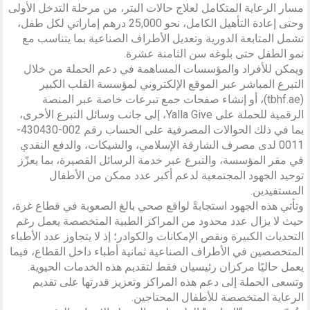
مسار الرعاية المتكامل لعلاج حالات البتر، من مرحلة التدخل الأولى
وحتى إعادة التأهيل الكامل، نحو 25,000 درهم إماراتي لكل طفل،
تشمل المتابعة الدورية وتعديل الأطراف الصناعية بما يتناسب مع
نمو الطفل حتى بلوغه سن الثامنة عشرة.
ويمكن للأفراد والمؤسسات المساهمة في دعم الحملة من خلال
التبرع المباشر عبر الموقع الإلكتروني لمؤسسة القلب الكبير
(tbhf.ae)، أو إنشاء صفحات جمع تبرعات خاصة عبر المنصة
الرقمية للحملة على Yalla Give، إلى جانب وسائل التبرع الأخرى،
بما في ذلك الحوالات المصرفية على الحساب رقم 002-430430-
0011 لدى مصرف الشارقة الإسلامي، والشيكات، والدفع النقدي
في مقر المؤسسة، والتبرع عبر خدمة الرسائل القصيرة، بما يعزّز
توحيد الجهود المجتمعية لدعم أكبر عدد ممكن من الأطفال
المستفيدين.
وتأتي هذه الجهود استجابةً لواقع صحي بالغ الصعوبة في قطاع غزة،
حيث لا يزال عدد محدود من المراكز الطبية المتخصصة يعمل رغم
التحديات الكبيرة ونقص الإمكانات والكوادر؛ إذ لا يتجاوز عدد الأطباء
المتخصصين في الأطراف الصناعية ثمانية أطباء داخل القطاع، فيما
يعمل حاليًا مركزان رئيسيان فقط لتقديم هذه الخدمات الحيوية.
وتسعى الحملة إلى دعم هذه المراكز وتعزيز قدرتها على تقديم
الرعاية المتخصصة للأطفال المحتاجين.