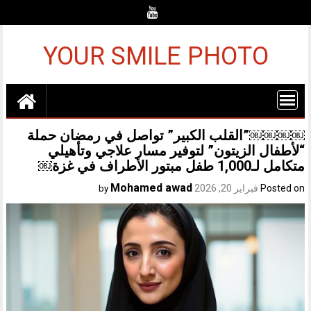
Ski
t
conten
YOUR SMILE PHOTO
￼￼￼￼”القلب الكبير” تواصل في رمضان حملة
“لأطفال الزيتون” لتوفير مسار علاجي وتأهيلي
متكامل لـ1,000 طفل مبتور الأطراف في غزة￼
Mohamed awad
Posted on
فبراير 20, 2026
by