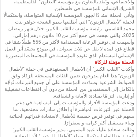
والاجتماعي، وتُنفَّذ بالتعاون مع مؤسسة “التعاون” الفلسطينية،
الشريك الإنساني للمؤسسة في فلسطين.
وتأتي الحملة امتدادًا لجهود المؤسسة الإنسانية المتواصلة، واستكمالًا
لحملة “لأطفال الزيتون” التي أطلقتها سمو الشيخة جواهر بنت
محمد القاسمي، رئيسة مؤسسة القلب الكبير، خلال شهر رمضان
2025، والتي نجحت في جمع أكثر من 10 ملايين درهم إماراتي،
وأسهمت في توفير الرعاية المستدامة لأكثر من 555 طفلًا يتيمًا في
قطاع غزة لمدة لا تقل عن ثلاث سنوات، في نموذج يجسّد أثر العمل
الإنساني المستدام الذي تقوده المؤسسة في المجتمعات المتضررة.
الحملة مؤهلة للزكاة
وأكدت “القلب الكبير” أن الأطفال المستهدفين في حملة “لأطفال
الزيتون” هذا العام يندرجون ضمن الفئات المستحقة للزكاة وفق
الضوابط الشرعية. وشدّدت المؤسسة على أن جميع التبرعات تُوجَّه
بالكامل إلى المستفيدين من الحملة من دون أي اقتطاعات تشغيلية
أو إدارية، التزامًا بمبادئ الأمانة والشفافية.
ودعت المؤسسة الأفراد والمؤسسات إلى المساهمة في دعم
الحملة عبر التبرعات المباشرة أو إطلاق مبادرات مجتمعية، بما
يسهم في توفير فرص حقيقية للأطفال لاستعادة قدراتهم الحياتية
وبناء مستقبل أكثر كرامة واستقرارًا.
وقالت سعادة علياء عبيد المسيبي، مدير مؤسسة القلب الكبير:
“اخترنا هذا العام استكمال حملة “لأطفال الزيتون” لأن المعاناة