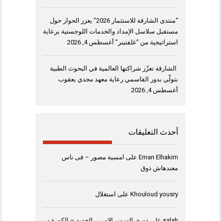
“منتدى الشارقة للاستثمار 2026” يعزز الحوار حول
مستقبل سلاسل الإمداد والخدمات اللوجستية برعاية
استراتيجية من “غلفتينر”
أغسطس 4, 2026
الشارقة تعزّز شراكتها العالمية في البحوث الطبية
بتولّي بدور القاسمي رعاية معهد مجدي يعقوب
أغسطس 4, 2026
أحدث التعليقات
Eman Elhakim
على
امسية مصور – فى ناس
معندهاش ذوق
Khouloud yousry
على
استغلال
salah
على
دورى السوبر الاوربى الجديد – الكورة و