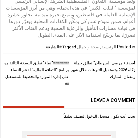
وتُعدّ مؤسسة “التعاون” الفلسطينية الشريك الإنساني الرئيسي
لمؤسسة “القلب الكبير” في هذه الحملة، وهي من أبرز المؤسسات
الإنسانية العاملة في فلسطين، وتتمتع بخبرة ميدانية تتجاوز عشرة
أعوام، ضمن نموذج تشاركي يمكّن الكفاءات المحلية ويعزّز دورها
في قيادة مسارات التأهيل والرعاية الصحية ودعم الفئات الأكثر
تضررًا، بما يرسّخ استدامة الأثر على المدى الطويل.
Posted in
الرئيسية
,
صحة و جمال
Tagged
#الشارقة
تصفّح
أصدقاء مرضى السرطان” تطلق حملة
￼￼￼￼”نماء” تطلق النسخة الثالثة من
المقالات
زكاة 2026 وتستقبل التبرعات خلال شهر
برنامج “الثقافة المالية” لدعم النساء
رمضان المبارك
على إدارة الموارد والتخطيط للمستقبل
￼
LEAVE A COMMENT
يجب أنت تكون
مسجل الدخول
لتضيف تعليقاً.