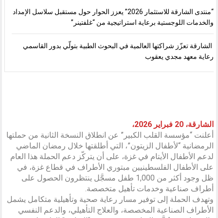
“منتدى الشارقة للاستثمار 2026” يعزز الحوار حول مستقبل سلاسل الإمداد
والخدمات اللوجستية برعاية استراتيجية من “غلفتينر”
الشارقة تعزّز شراكتها العالمية في البحوث الطبية بتولّي بدور القاسمي
رعاية معهد مجدي يعقوب
الشارقة، 20 فبراير 2026،
أعلنت “مؤسسة القلب الكبير” عن انطلاق النسخة الثانية من حملتها
الرمضانية “لأطفال الزيتون”، التي أطلقتها خلال رمضان الماضي
لدعم الأطفال الأيتام في غزة، على أن يتركّز دعم الحملة هذا العام
على الأطفال الفلسطينيين مبتوري الأطراف في قطاع غزة، في
ظل وجود أكثر من 1,000 طفل مسجَّل ينتظرون الحصول على
أطراف صناعية وخدمات تأهيل متخصصة.
وتهدف الحملة إلى توفير مسار رعاية صحية وتأهيلية متكامل يشمل
الأطراف الصناعية المخصصة، والعلاج التأهيلي، والدعم النفسي