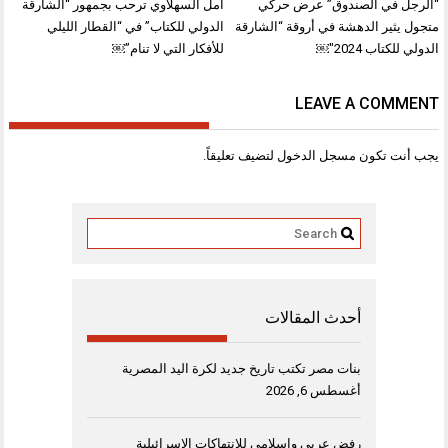
تصفّح
“الرجل في الصندوق” عرض حركي
أمل السهلاوي ترحب بجمهور “الشارقة
المقالات
متجول يثير الدهشة في أروقة “الشارقة
الدولي للكتاب” في “القطار الليلي
الدولي للكتاب 2024″￼
للأفكار التي لا تنام”￼
LEAVE A COMMENT
يجب أنت تكون
مسجل الدخول
لتضيف تعليقاً.
أحدث المقالات
بنات مصر تكتب تاريخ جديد لكرة اليد المصرية
أغسطس 6, 2026
رفض عربي وإسلامي للانتهاكات الإسرائيلية