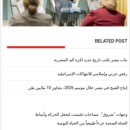
RELATED POST
بنات مصر تكتب تاريخ جديد لكرة اليد المصرية
رفض عربي وإسلامي للانتهاكات الإسرائيلية
إنتاج القمح في مصر خلال موسم 2026، يتجاوز 10 ملايين طن
وجهات “شروق”.. مساحات صُممت لتجعل الحركة وأنماط
الحياة الصحية جزءاً طبيعياً من الحياة اليومية