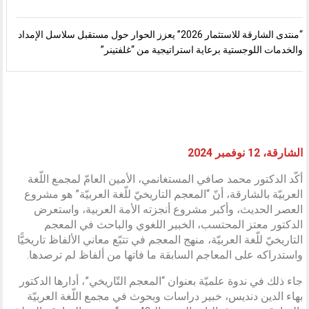
“منتدى الشارقة للاستثمار 2026” يعزز الحوار حول مستقبل سلاسل الإمداد
والخدمات اللوجستية برعاية استراتيجية من “غلفتينر”
الشارقة،
12
نوفمبر 2024
أكّد الدكتور محمد صافي المستغانمي، الأمين العامّ لمجمع اللّغة
العربيّة بالشارقة، أنّ “المعجم التاريخيّ للّغة العربيّة” هو مشروع
العصر الحديث، وأكبر مشروع أنجزته الأمة العربية، واستعرض
الدكتور معتز المحتسب، الخبير اللغوي والباحث في المعجم
التاريخيّ للّغة العربيّة، منهج المعجم في تتبّع معاني الألفاظ تاريخيًّا
واستدراكه على المعاجم السابقة ما فاتها من ألفاظ لم ترصدها.
جاء ذلك في ندوة علميّة بعنوان “المعجم التّاريخي”، أدارها الدكتور
بهاء الدين دنديس، خبير دراسات وبحوث في مجمع اللّغة العربيّة