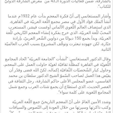
بالشارقة، ضمن فعاليات الدورة الـ43 من “معرض الشارقة الدوليّ
للكتاب”.
وأشار المستغانمي إلى أنّ فكرة المعجم بدأت عام 1932م عندما
أنشأ الملك فؤاد الأول في مصر مجمع اللّغة العربيّة في القاهرة،
الذي استضاف العالم اللّغوي الألماني أوغست فيشر، المستعرب
المحبّ للّغة العربيّة، الذي خرج بفكرة إنشاء المعجم التّاريخي للّغة
العربيّة، وبدأ بجمع 150 ديوانًا من دواوين الشّعر العربيّ، بإرادة
جبّارة، لكن جهوده تبعثرت وتوقّف المشروع بسبب الحرب العالميّة
الثانية.
وقال الدكتور المستغانمي: “أنشأت “الجامعة العربيّة” اتّحاد المجامع
اللّغويّة في القاهرة كمظلّة ثقافيّة لغويّة حاولت العمل على المعجم،
وحاول كبار الشّخصيّات الثّقافيّة إكماله، لكنّ الله قضى وقدّر أن
يقيّض هذا العمل لصاحب السّموّ الشيخ الدكتور سلطان بن محمد
القاسمي، عضو المجلس الأعلى حاكم الشارقة، رجل الثقافة في
العصر الحديث، الذي استطاع أن يجمع شتات العرب وجمع شمل
المجامع اللغوية على كلمة سواء”.
وشدد الأمين العامّ على أنّ المعجم التاريخيّ جمع اللّغة العربيّة
وكتب ذاكرتها وسيرتها من خلال العودة إلى النّصوص والسياقات
التاريخيّة لدراسة الكلمة، وفق منهج دقيق يؤرّخ للجذر ويرتّب كلّ