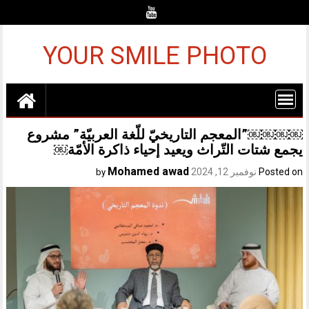
Ski
t
conten
YOUR SMILE PHOTO
￼￼￼￼”المعجم التاريخيّ للّغة العربيّة” مشروع
يجمع شتات التّراث ويعيد إحياء ذاكرة الأمّة￼
Mohamed awad
Posted on
نوفمبر 12, 2024
by