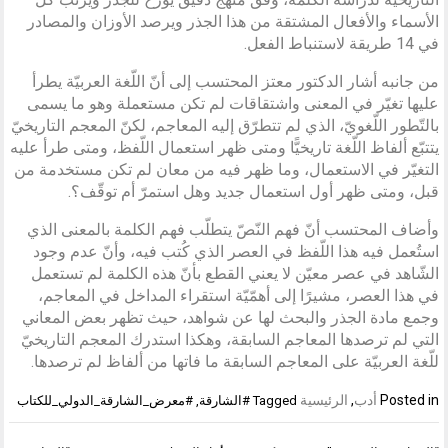
الأسماء والأفعال المشتقة من هذا الجذر ويرصد الأوزان والمصادر
في 14 طريقة لاستنباط الفعل.
من جانبه أشار الدكتور معتز المحتسب إلى أنّ اللّغة العربيّة يطرأ
عليها تغيّر في المعنى واشتقاقات لم تكن مستعملة وهو ما يسمى
بالتّطور اللّغويّ، الذي لم تتطرّق إليه المعاجم، لكنّ المعجم التاريخيّ
يتتبّع ألفاظ اللّغة تاريخيًّا ومتى ظهر استعمال اللّفظ، ومتى طرأ عليه
التغيّر في الاستعمال، وما ظهر فيه من معان لم تكن مستخدمة من
قبل، ومتى ظهر أول استعمال جديد وهل استمرّ أم توقّف؟.
وأضاف المحتسب أنّ فهم النّصّ يتطلّب فهم الكلمة بالمعنى الذي
استُعمل فيه هذا اللّفظ في العصر الذي كُتب فيه، وأنّ عدم وجود
الشّاهد في عصر معيّن لا يعني القطع بأنّ هذه الكلمة لم تستعمل
في هذا العصر، مشيرًا إلى أهمّيّة استقراء المداخل في المعاجم،
وجمع مادة الجذر والبحث لها عن شواهد، حيث تظهر بعض المعاني
التي لم ترصدها المعاجم السابقة، وهكذا استدرك المعجم التاريخيّ
للّغة العربيّة على المعاجم السابقة ما فاتها من ألفاظ لم ترصدها.
Posted in
أدب
,
الرئيسية
Tagged
#الشارقة
,
#معرض_الشارقة_الدولي_للكتاب