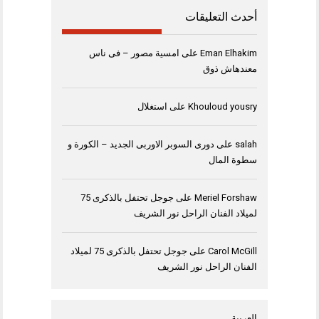
أحدث التعليقات
Eman Elhakim
على
امسية مصور – فى ناس
معندهاش ذوق
Khouloud yousry
على
استغلال
salah
على
دورى السوبر الاوربى الجديد – الكورة و
سطوة المال
Meriel Forshaw
على
جوجل تحتفل بالذكرى 75
لميلاد الفنان الراحل نور الشريف
Carol McGill
على
جوجل تحتفل بالذكرى 75 لميلاد
الفنان الراحل نور الشريف
العربية