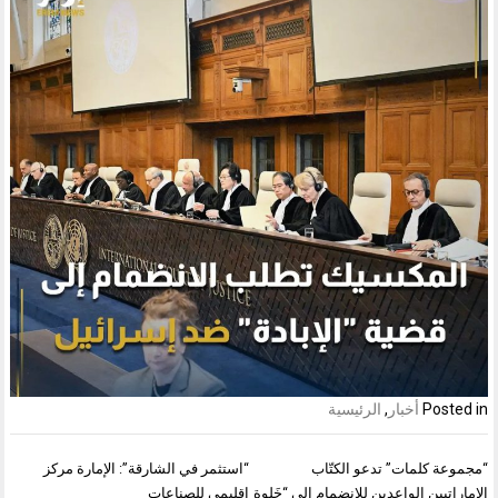
Posted in
أخبار
,
الرئيسية
تصفّح
“مجموعة كلمات” تدعو الكتّاب
“استثمر في الشارقة”: الإمارة مركز
المقالات
الإماراتيين الواعدين للانضمام إلى “خَلوة
إقليمي للصناعات