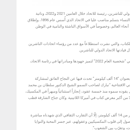
احتفت مجلة “الناشر الأسبوعي” بتجربة الشيخة بدور بنت سلطان القاسمي في قيادة الاتحاد الدولي للناشرين، رئيسة للاتحاد خلال العامين 2021 و2022، ونائبة
للرئيس خلال 2019 و2020، منوّهة بجهودها في إحداث تغيير جوهري بقيادة الاتحاد، بتعزيز فرص النساء بتسلم مناصب عليا في الاتحاد الذي أُسس عام 1896، وإطلاق
 جائحة كورونا “كوفيد 19” لدعم الناشرين في كل أنحاء العالم، وخصوصاً في الأسواق الناشئة والنامية في الوطن
 التي تصدر عن هيئة الشارقة للكتاب، والتي نشرت استطلاعاً مع عدد من رؤساء اتحادات الناشرين
 قيادتها الاتحاد الدولي للناشرين.
ونشرت المجلة ترجمة لخبر اختيار مجلة “ببليشرز ويكلي” الأميركية العريقة للشيخة بدور القاسمي “شخصية العام 2022” لتميز جهودها ومبادراتها في رئاسة الاتحاد،
وجاءت افتتاحية العدد بقلم رئيس هيئة الشارقة للكتاب، رئيس التحرير، أحمد بن ركاض العامري بعنوان “14 ألف كيلومتر” تحدث فيها عن النجاح الفائق لمشاركة
ي المكسيك. وقال في الافتتاحية “نبارك لصاحب السمو الشيخ الدكتور سلطان بن محمد
وده سموه منذ خمسة عقود، إنجازاً استثنائياً ومبهراً في المكسيك،
خلال انعقاد معرض غوادالاهارا الدولي للكتاب الذي تُوّجت فيه الشارقة ضيف شرف الدورة الـ 36 من أكبر معرض كتاب في أميركا اللاتينية. وكان جناح الشارقة قطب
وتابع العامري “على الرغم من المسافة الجغرافية بين الشارقة وغوادالاهارا، والتي تصل إلى أكثر من 14 ألف كيلومتر، إلّا أن التقارب الثقافي الذي شهدناه مباشرة
صول إلى قلوب المكسيكيين وعقولهم، عبر جسر المحبة والنوايا
ات، وتقرّب بين الشعوب”.