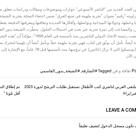
 العدد الجديد من “الناشر الأسبوعي” حوارات وموضوعات ومقالات ودراسات تتعلق بصنا
اويته “رقيم” بعنوان “تجربة ملهمة في صنع الفرق” ضمن احتفاء المجلة بتجربة الشيخة بد
ا وعملها، وجولاتها الميدانية وتواصلها، وأفكارها الجديدة وثقافتها ومعرفتها الدقيقة بقط
 والمصاعب إلى ثمرة تجربة عبر بحث في احتمالات الحلول، سطّرت الشيخة بدور القاسم
تشغل منصب رئيسة الاتحاد الدولي للناشر
ية أيضاً، نأمل أن توثّق في كتاب، فهي تجربة ملهمة حقاً. ونأمل أيضاً أن تلهمنا لنتحرك م
والثقافة (يونسكو) التي لا نزال (غائبين)
Po
ثقافة و فن
Tagged
#الشارقة
,
#الشيخة_بدور_القاسمي
جائزة الملتقى العربي لناشري كتب الأطفال تستقبل طلبات الترشح لدورة 2023
تم إطلاق الن
ات
أقل تلوثا ” .
LEAVE A CO
 تكون
مسجل الدخول
لتضيف تعليقاً.