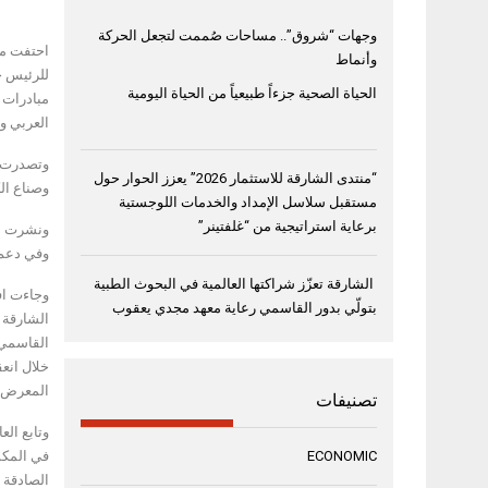
وجهات “شروق”.. مساحات صُممت لتجعل الحركة
وأنماط
الحياة الصحية جزءاً طبيعياً من الحياة اليومية
العربي وأ
“منتدى الشارقة للاستثمار 2026” يعزز الحوار حول
وصناع الك
مستقبل سلاسل الإمداد والخدمات اللوجستية
برعاية استراتيجية من “غلفتينر”
وفي دعم 
الشارقة تعزّز شراكتها العالمية في البحوث الطبية
بتولّي بدور القاسمي رعاية معهد مجدي يعقوب
القاسمي 
المعرض ب
تصنيفات
في المكس
ECONOMIC
الصادقة 