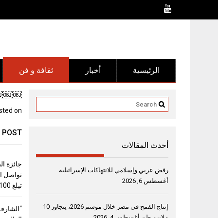
Ski
t
conten
الرئيسية
أخبار
ثقافة و فن
￼￼￼￼”
sted on
 POST
أحدث المقالات
جائزة ال
رفض عربي وإسلامي للانتهاكات الإسرائيلية
تواصل اس
أغسطس 6, 2026
تبلغ 100 ألف دولار
إنتاج القمح في مصر خلال موسم 2026، يتجاوز 10
“الشارقة
ملايين طن
أغسطس 4, 2026