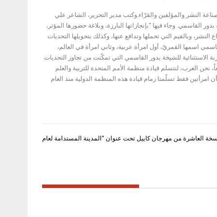
عة النشر والمؤلفين والقرّاء.
وكتب مدير التحرير، الشاعر علي
ور القاسمي. وجاء فيها “بإنجازاتها البارزة، وبلاغة حضورها المؤثر،
اع النشر، وبالقيم التي تحملها وتدافع عنها، وكذلك بتحويلها التحديات
ي اسمها القمريّ، أول امرأة عربية، وثاني امرأة في العالم،
ين منذ تأسيسه في العام 1896″، مؤكداً أن “هذه التجربة الاستثنائية للشيخة بدور القاسمي التي تمكّنت من تجاوز التحديات
عاً، نحن العرب، لنتسلم قيادة منظمة الأمم المتحدة للتربية والعلم
 عن ترؤسها، منذ تأسيسها قبل 78 عاماً، مع الإشارة إلى أن امرأتين فقط تسلّمتا زمام قيادة هذه المنظمة الدولية منذ العام
سخة العاشرة من مهرجان كاييل تحت عنوان “المدينة المستدامة لعام