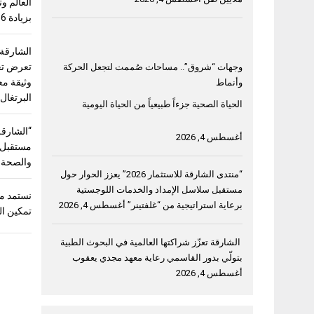
بزيادة 56%
الشارقة
وجهات “شروق”.. مساحات صُممت لتجعل الحركة
وثيقة مع
وأنماط
البرتغال
الحياة الصحية جزءاً طبيعياً من الحياة اليومية
أغسطس 4, 2026
مستقبل “
والصحة و
“منتدى الشارقة للاستثمار 2026” يعزز الحوار حول
مستقبل سلاسل الإمداد والخدمات اللوجستية
نستمد من
برعاية استراتيجية من “غلفتينر”
أغسطس 4, 2026
تمكين ال
الشارقة تعزّز شراكتها العالمية في البحوث الطبية
بتولّي بدور القاسمي رعاية معهد مجدي يعقوب
أغسطس 4, 2026