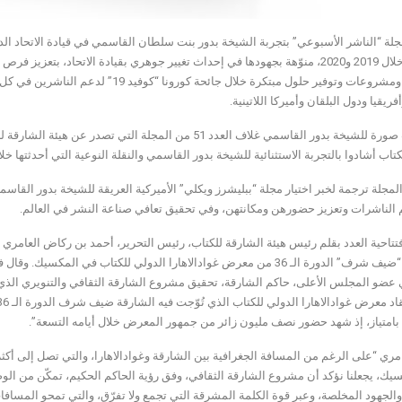
مبادرات ومشروعات وتوفير حلول مبتكرة خلال
فريقيا ودول البلقان وأميركا اللاتينية.
وتصدرت صورة للشيخة بدور القاسمي غلاف العدد 51 من المجلة
تاب أشادوا بالتجربة الاستثنائية للشيخة بدور القاسمي والنقلة النوعية التي أحدثتها خلال
الناشرات وتعزيز حضورهن ومكانتهن، وفي تحقيق تعافي صناعة النشر في العالم.
الشارقة “ضيف شرف” الدورة الـ 36 من معرض غوادالاهارا الدولي للكتاب ف
عضو المجلس الأعلى، حاكم الشارقة، تحقيق مشروع الشارقة الثقافي والتنويري الذي يق
امتياز، إذ شهد حضور نصف مليون زائر من جمهور المعرض خلال أيامه التسعة”.
يك، يجعلنا نؤكد أن مشروع الشارقة الثقافي، وفق رؤية الحاكم الحكيم، تمكّن من الو
والجهود المخلصة، وعبر قوة الكلمة المشرقة التي تجمع ولا تفرّق، والتي تمحو المساف