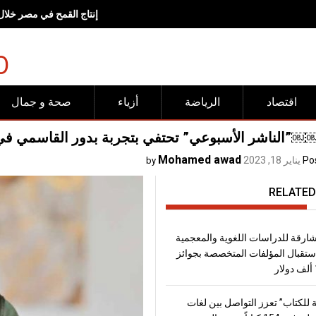
إنتاج القمح في مصر خلال موسم 2026، يتجاوز
O
اقتصاد
الرياضة
أزياء
صحة و جمال
الناشر الأسبوعي” تحتفي بتجربة بدور القاسمي في ر
Mohamed awad
Po
يناير 18, 2023
by
RELATED
شارقة للدراسات اللغوية والمعجمية
تقبال المؤلفات المتخصصة بجوائز
 للكتاب” تعزز التواصل بين لغات