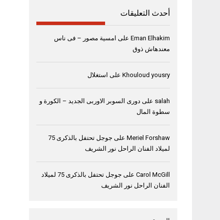
أحدث التعليقات
Eman Elhakim
على
امسية مصور – فى ناس
معندهاش ذوق
Khouloud yousry
على
استغلال
salah
على
دورى السوبر الاوربى الجديد – الكورة و
سطوة المال
Meriel Forshaw
على
جوجل تحتفل بالذكرى 75
لميلاد الفنان الراحل نور الشريف
Carol McGill
على
جوجل تحتفل بالذكرى 75 لميلاد
الفنان الراحل نور الشريف