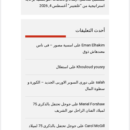
استراتيجية من “غلفتينر”
أغسطس 4, 2026
أحدث التعليقات
Eman Elhakim
على
امسية مصور – فى ناس
معندهاش ذوق
Khouloud yousry
على
استغلال
salah
على
دورى السوبر الاوربى الجديد – الكورة و
سطوة المال
Meriel Forshaw
على
جوجل تحتفل بالذكرى 75
لميلاد الفنان الراحل نور الشريف
Carol McGill
على
جوجل تحتفل بالذكرى 75 لميلاد