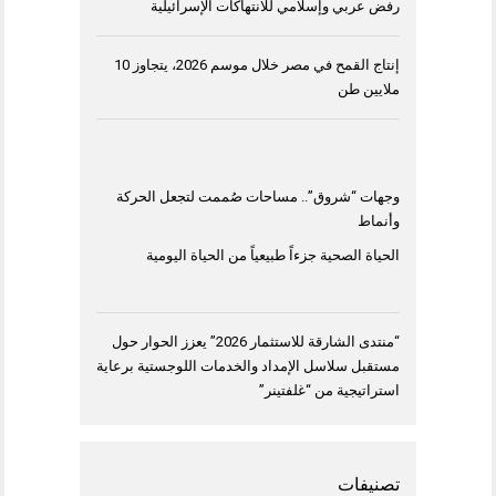
رفض عربي وإسلامي للانتهاكات الإسرائيلية
إنتاج القمح في مصر خلال موسم 2026، يتجاوز 10
ملايين طن
وجهات “شروق”.. مساحات صُممت لتجعل الحركة
وأنماط
الحياة الصحية جزءاً طبيعياً من الحياة اليومية
“منتدى الشارقة للاستثمار 2026” يعزز الحوار حول
مستقبل سلاسل الإمداد والخدمات اللوجستية برعاية
استراتيجية من “غلفتينر”
تصنيفات