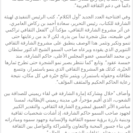
دائماً في دعم الثقافة العربية”.
وفي افتتاحية العدد الجديد “أول الكلام”، كتب الرئيس التنفيذي لهيئة
الشارقة للكتاب، رئيس التحرير، سعادة أحمد بن ركاض العامري،
عن أثر مشروع الشارقة الثقافي، مؤكداً أن “الفعل الثقافي تراكمي
في طبيعته، مثل شجرة تبدأ من بذرة، لكن لا بد من رعايتها حتى
تنمو وتكبر وتثمر. هذا الوصف ينطبق على مشروع الشارقة الثقافي
التنويري الذي يقوده ويرعاه صاحب السمو الشيخ الدكتور سلطان
بن محمد القاسمي عضو المجلس الأعلى، حاكم الشارقة، منذ
خمسة عقود”. وتابع “كما ننتظر بصبر نمو الشجرة حتى تطرح ثمارها
الخيّرة، كذلك هو المشروع الثقافي الذي ينمو باستمرار، وتتسع
نطاقاته وحقوله باستمرار، ويثمر نتائج خيّرة في كل مكان، نتيجة
رعاية الحاكم الحكيم والمثقف المؤلف”.
وأضاف “خلال مشاركة إمارة الشارقة في لقاء ريميني للصداقة بين
الشعوب، الذي أُقيم مؤخراً، في مدينة ريميني الإيطالية، لمسنا
مباشرة الأثر العميق لمشروع الشارقة الثقافي، والتقدير الكبير
لجهود صاحب السمو حاكم الشارقة، إذ أشادت شخصيات ثقافية
ودينية بارزة برؤية سموه الثقافية والإنسانية وجهود سموه ومبادراته
في بناء جسور المحبة والتعاون والشراكة والتواصل بين الثقافة
العربية ومختلف ثقافات الشعوب في العالم”.