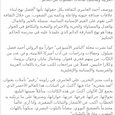
ووصف أحمد العامري الثقافة بكل حقولها، بأنها “أفضل نهج لبناء
علاقات صداقة حيوية وفاعلة ودائمة بين الشعوب، من خلال الثقافة
التي تقوم على القيم الإنسانية السامية، متمثلة بالخير والجَمال
والعدل والمساواة والحرية والاحترام والمحبة والتكافؤ في الحوار.
وهذا هو نهج الشارقة الدائم الذي تتلمذنا عليه في مدرسة الحاكم
الحكيم”.
كما نشرت مجلة “الناشر الأسبوعي” حواراً مع الروائي أحمد فضل
شبلول، ومقالات ودراسات عن أدب أميركا اللاتينية، وعن عدد من
الكتّاب، من بينهم فخري قعوار، وشانتال مايار، وجوان بروسا،
وكلارا خانيس، فضلاً عن مراجعات لكتب صادرة باللغات العربية
والفرنسية والإسبانية والإنجليزية.
وكتب مدير التحرير، علي العامري، في زاويته “رقيم” تأملات بعنوان
“لغة شجرية” جاء فيها “أكتبُ عن النباتات، هذا العالم الأخضر الذي
يجمع كلّ الألوان. أكتبُ عن هذه الكائنات، متأمّلاً صمتها البليغ،
تحولاتها، حركتها، فرحها، حزنها، حواراتها، وصبرها على ما ترتكبه يد
الحطّاب. أكتب عن الأشجار والنباتات الصغيرة، وأنا أرى عالَماً
محتدماً بالضجيج النووي، مصاباً بالتلوث البصري، منكوباً باللهاث
المعدني، وغارقاً بالسّبات”.