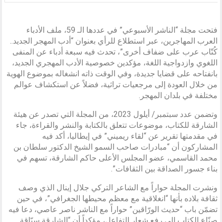
فتحت مجلة “الناشر الأسبوعي” في عددها الـ 59، ملف الأدباء
العرب المهاجرين، عبر استطلاع للرأي بعنوان “أدب المهجر الجديد..
كُتّاب عرب على ضفاف أخرى”، تحدث فيه سبعة أدباء عن المنفى
اللغوي وازدواجية اللغة، مؤكدين خصوصية الأدب المهجري الجديد،
بانفتاحه على قضايا جديدة، وفي الوقت ذاته انشغاله بموضوع الهوية
من خلال العودة إلى مرجعيات تراثية، فضلاً عن استكشاف عوالم
مختلفة في بلدان المهجر.
وتضمن عدد سبتمبر/ أيلول 2023، من المجلة التي تصدر عن هيئة
الشارقة للكتاب، موضوعات تتعلق بالكتابة والنشر والقراءة، جاء
في مقدمتها تقرير عن “لقاء ريميني” في إيطاليا، أكد فيه
المشاركون أن “مبادرات صاحب السمو الشيخ الدكتور سلطان بن
محمد القاسمي، عضو المجلس الأعلى حاكم الشارقة، تسهم في
بناء جسور الصداقة بين الثقافات”.
ونشرت المجلة حواراً مع الشاعر التركي جلال إينال الذي وصف
ثقافة بلاده بأنها “انغلاقية مع معظم محيطها الجغرافي”، في حين
تضمّن باب “حديث الورّاقين” حواراً مع الناشر ناصر عاصي، دعا فيه
صنّاع الكتاب إلى رفع شعار التفاعل، مؤكداً أن “الشارقة سبّاقة