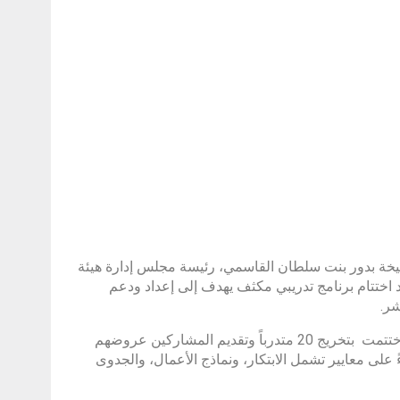
لشيخة بدور بنت سلطان القاسمي، رئيسة مجلس إدارة هيئة
 اختتام برنامج تدريبي مكثف يهدف إلى إعداد ودعم
شر.
وتضمن البرنامج الذي امتد لمدة أشهر سلسلة من التدريبات والإرشادات التي اختتمت بتخريج 20 متدرباً وتقديم المشاركين عروضهم
 على معايير تشمل الابتكار، ونماذج الأعمال، والجدوى