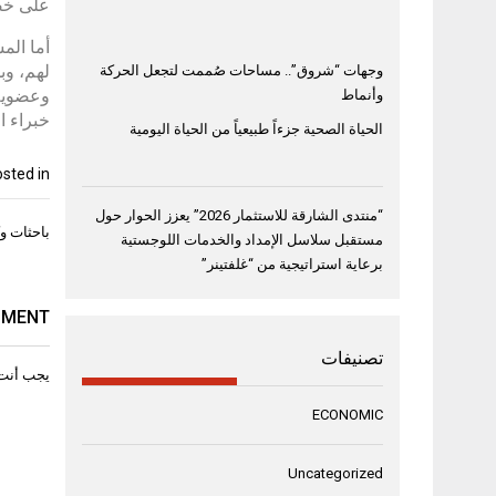
على خصو
أما الم
لهم، وب
وجهات “شروق”.. مساحات صُممت لتجعل الحركة
وعضوية 
وأنماط
خبراء ا
الحياة الصحية جزءاً طبيعياً من الحياة اليومية
sted in
“منتدى الشارقة للاستثمار 2026” يعزز الحوار حول
تصفّح
باحثات و
مستقبل سلاسل الإمداد والخدمات اللوجستية
المقال
برعاية استراتيجية من “غلفتينر”
MMENT
تصنيفات
يجب أنت
ECONOMIC
Uncategorized