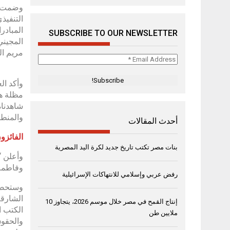
وضمت لج
التنفيذ
المبادر
SUBSCRIBE TO OUR NEWSLETTER
المجيني
مريم ال
Email
Address
*
وأكد ال
مظلة هي
شاهدناه
والمنطق
أحدث المقالات
الفائزو
بنات مصر تكتب تاريخ جديد لكرة اليد المصرية
وأعلن “
وفاطمة
رفض عربي وإسلامي للانتهاكات الإسرائيلية
وستحصل
الشارقة
إنتاج القمح في مصر خلال موسم 2026، يتجاوز 10
الكتب ا
ملايين طن
والحقوق