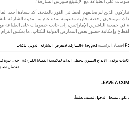
مات على الطباعة مع “لايتنينغ سورس الشارقة”.
شاركون الذين لم يحالفهم الحظ في الفوز بالمنحة، أكد سعادة أحمد ال
ذلك سيمنحون رخصة تجارية مدعومة لمدة عام من مدينة الشارقة للن
في جمعية الناشرين الإماراتيين، إلى جانب خصومات على الطباعة مع
لقطاع وإمكانية حضور بعض المعارض الدولية للكتاب، ما يعكس التزام “ان
Po
اقتصاد
,
الرئيسية
Tagged
#الشارقة
,
#معرض_الشارقة_الدولي_للكتاب
كاتبات يؤكدن: الإبداع النسوي يتخطى الذات لملامسة القضايا الكبرى￼
ات
تقدمان نصائح
LEAVE A CO
 تكون
مسجل الدخول
لتضيف تعليقاً.