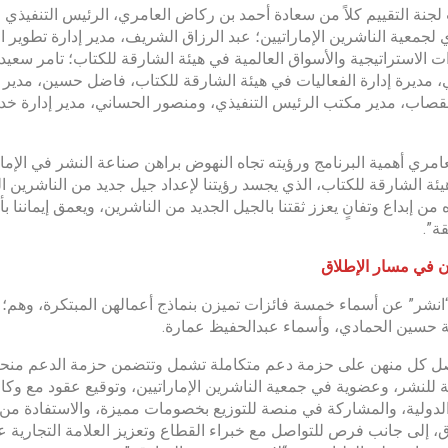
نة التقييم كلاً من سعادة أحمد بن ركاض العامري، الرئيس التنفيذي ل
ي لجمعية الناشرين الإماراتيين؛ عبد الرزاق الشريف، مدير إدارة تطوير
ات الاستراتيجية والأسواق العالمية في هيئة الشارقة للكتاب؛ تامر سعيد،
، مديرة إدارة الفعاليات في هيئة الشارقة للكتاب، فاضل حسين، مدير
قصاب، مدير مكتب الرئيس التنفيذي، ومنصور الحساني، مدير إدارة خدم
عامري أهمية البرنامج ورؤيته تجاه النهوض براهن صناعة النشر في الإما
ئة الشارقة للكتاب، الذي يجسد رؤيتنا لإعداد جيل جديد من الناشرين ا
 من إبداع وتفانٍ يعزز ثقتنا بالجيل الجديد من الناشرين، ويعمق إيماننا
ة”.
ن في مسار الإطلاق
انشر” عن أسماء خمسة فائزات تميزن بنماذج أعمالهن المبتكرة، وهم؛
 حسين الحمادي، وأسماء عبدالحفيظ عمارة.
 كل منهن على حزمة دعم متكاملة تشمل وتتضمن حزمة الدعم منحة م
 للنشر، وعضوية في جمعية الناشرين الإماراتيين، وتوقيع عقود مع وكا
لدولية، والمشاركة في منصة للتوزيع بخصومات مميزة، والاستفادة م
، إلى جانب فرص للتواصل مع خبراء القطاع وتعزيز العلامة التجارية 