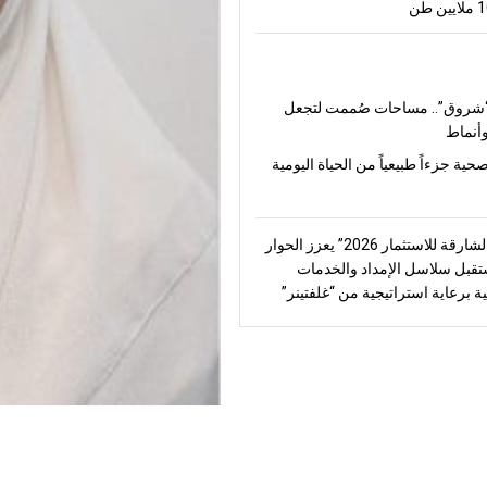
شروق”.. مساحات صُممت لتجعل
أنماط
صحية جزءاً طبيعياً من الحياة اليومية
“منتدى الشارقة للاستثمار 2026” يعزز الحوار
قبل سلاسل الإمداد والخدمات
ة برعاية استراتيجية من “غلفتينر”