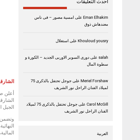
أحدث التعليقات
Eman Elhakim
على
امسية مصور – فى ناس
معندهاش ذوق
Khouloud yousry
على
استغلال
salah
على
دورى السوبر الاوربى الجديد – الكورة و
سطوة المال
الشارقة، 14 نوفمب
Meriel Forshaw
على
جوجل تحتفل بالذكرى 75
لميلاد الفنان الراحل نور الشريف
أعلن صن
الشارقة
Carol McGill
على
جوجل تحتفل بالذكرى 75 لميلاد
الجيل ا
الفنان الراحل نور الشريف
النهائي
المالية
العربية