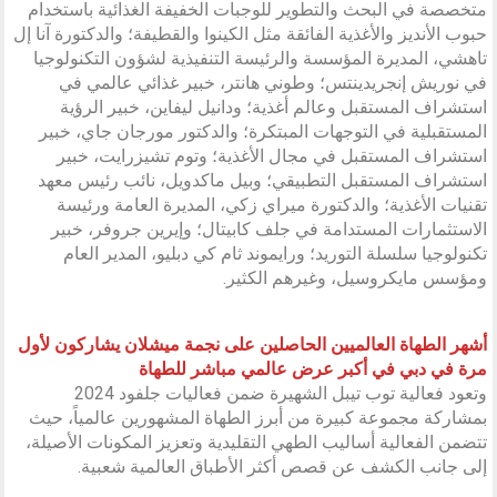
متخصصة في البحث والتطوير للوجبات الخفيفة الغذائية باستخدام
حبوب الأنديز والأغذية الفائقة مثل الكينوا والقطيفة؛ والدكتورة آنا إل
تاهشي، المديرة المؤسسة والرئيسة التنفيذية لشؤون التكنولوجيا
في نوريش إنجريدينتس؛ وطوني هانتر، خبير غذائي عالمي في
استشراف المستقبل وعالم أغذية؛ ودانيل ليفاين، خبير الرؤية
المستقبلية في التوجهات المبتكرة؛ والدكتور مورجان جاي، خبير
استشراف المستقبل في مجال الأغذية؛ وتوم تشيزرايت، خبير
استشراف المستقبل التطبيقي؛ وبيل ماكدويل، نائب رئيس معهد
تقنيات الأغذية؛ والدكتورة ميراي زكي، المديرة العامة ورئيسة
الاستثمارات المستدامة في جلف كابيتال؛ وإيرين جروفر، خبير
تكنولوجيا سلسلة التوريد؛ ورايموند ثام كي دبليو، المدير العام
ومؤسس مايكروسيل، وغيرهم الكثير.
أشهر الطهاة العالميين الحاصلين على نجمة ميشلان يشاركون لأول
مرة في دبي في أكبر عرض عالمي مباشر للطهاة
وتعود فعالية توب تيبل الشهيرة ضمن فعاليات جلفود 2024
بمشاركة مجموعة كبيرة من أبرز الطهاة المشهورين عالمياً، حيث
تتضمن الفعالية أساليب الطهي التقليدية وتعزيز المكونات الأصيلة،
إلى جانب الكشف عن قصص أكثر الأطباق العالمية شعبية.