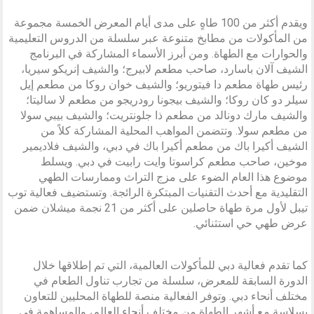
ويقدم أكثر من 100 طاهٍ على مدى أيام المعرض الخمسة مجموعة
من المأكولات من مطابخ متنوعة عبر سلسلة من الدروس التعليمية
والحوارات مع الطهاة. ومن أبرز الأسماء المشاركة في البرنامج
الشيف آلان باسارد، صاحب مطعم لابيرج؛ والشيف إنريكو سيريا،
رئيس طهاة مطعم دا فيتوريو؛ والشيف خوان روكا من مطعم إيل
سيلر دو كان روكا؛ والشيف بيجونا رودريجو من مطعم لا ساليتا؛
والشيف مارك دونالد من مطعم ذا جلونتريت؛ والشيف بيبي سولا
من مطعم سولا. وتتضمن المواهب المحلية المشاركة كلاً من
الشيف أكيرا باك من مطعم أكيرا باك في دبي، والشيف فلاديمير
موخين، صاحب مطعم كراسوتا وايت رابيت في دبي. ويسلط
موضوع هذا العام الضوء على مزج التراث وممارسات الطهي
التقليدية مع أحدث التقنيات المبتكرة الرائجة. وتستضيف فعالية توب
تيبل لأول مرة طهاة حاصلين على أكثر من 21 نجمة ميشلان ضمن
عرض طهي حي استثنائي.
كما تقدم فعالية دبي للمأكولات العالمية، التي تم إطلاقها خلال
الدورة السابقة للمعرض، سلسلة من تجارب تناول الطعام في
مختلف أنحاء دبي. وتوفر الفعالية منصة للطهاة المحليين للتعاون
بسلاسة مع أشهر الطهاة من مختلف أنحاء العالم، والمساهمة في