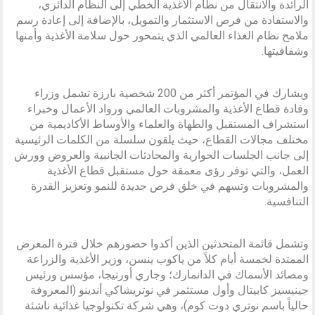
الرائدة والانتقال من نظام الأغذية الخطي إلى النظام الدائري،
والاستفادة من فرص الاستثمار والتمويل، بالإضافة إلى إعادة رسم
ملامح نظام الغذاء العالمي الذي يتمحور حول سلامة الأغذية وأمنها
وشفافيتها.
ويشارك في المؤتمر أكثر من 200 شخصية بارزة تشمل وزراء
وقادة قطاع الأغذية والمشروبات العالمي ورواد الأعمال وخبراء
استشراف المستقبل والطهاة والعلماء والأوساط الأكاديمية من
مختلف مجالات القطاع، حيث يلقون سلسلة من الكلمات الرئيسية
إلى جانب الجلسات الحوارية والمحادثات الجانبية والعروض وورش
العمل، والتي توفر رؤى معمقة حول مستقبل قطاع الأغذية
والمشروبات وتسهم في خلق فرص جديدة للنمو وتعزيز القدرة
التنافسية.
وتشمل قائمة المتحدثين الذين أكدوا حضورهم خلال فترة المعرض
الممتدة لخمسة أيام كلاً من ياكوب ينسن، وزير الأغذية والزراعة
ومصائد الأسماك في الدانمارك؛ وجاري أورتيجا، مؤسس ورئيس
جينيسيز كابيتال وأول مستثمر في نوتريشاكي أندينو (المعروفة
حالياً باسم نوتري دوت كوم)، وهي شركة تكنولوجيا غذائية ناشئة