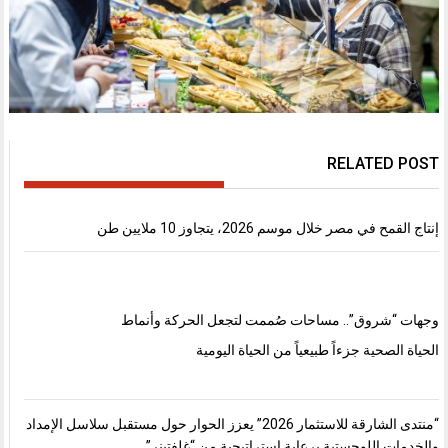
RELATED POST
إنتاج القمح في مصر خلال موسم 2026، يتجاوز 10 ملايين طن
وجهات “شروق”.. مساحات صُممت لتجعل الحركة وأنماط
الحياة الصحية جزءاً طبيعياً من الحياة اليومية
“منتدى الشارقة للاستثمار 2026” يعزز الحوار حول مستقبل سلاسل الإمداد
والخدمات اللوجستية برعاية استراتيجية من “غلفتينر”