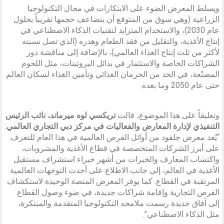
ويسلط المعرض الضوء على الابتكارات في مجال التكنولوجيا
الزراعية (وهي سوق من المتوقع أن يتضاعف حجمها تقريباً بحلول
عام 2030)، والاستخدام المتزايد لتقنيات الذكاء الاصطناعي في
إنتاج الأغذية، والتقليل من فقد الطعام وهدره (الذي تصل نسبته
لأكثر من ثلث إنتاج الغذاء العالمي)، بالإضافة إلى مناقشة دور
الشراكات الخاصة والاستثمار في بدائل البروتينات، مثل اللحوم
المصنّعة، في الحد من الحرمان الغذائي وتأمين الغذاء لسكان العالم
حتى عام 2050 وما بعده.
وتعليقاً على هذا الموضوع، قالت
تريكسي لوه ميرماند، نائب الرئيس
التنفيذي لإدارة المعارض والفعاليات في مركز دبي التجاري العالمي
:
“يُعد معرض جلفود من أوائل الفرص العالمية في هذا العام للتعرف
على أبرز الشركات المتخصصة في قطاع الأغذية والمشروبات،
واكتساب المعارف والخبرات من أشهر خبراء استشراف مستقبل
الأغذية في العالم، إلى جانب الاطلاع على أحدث التوجهات العالمية
المرتقبة في القطاع. كما يوفر المعرض المنصة الوحيدة لاستكشاف
الفرص التجارية وإقامة شراكات جديدة، في ضوء وصول القطاع
إلى آفاق جديدة رسمت ملامحه التكنولوجيا المتقدمة والمبتكرة،
مثل الذكاء الاصطناعي”.