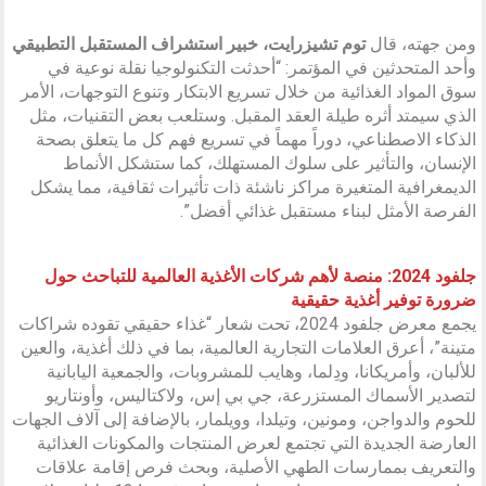
ومن جهته، قال
توم تشيزرايت، خبير استشراف المستقبل التطبيقي
وأحد المتحدثين في المؤتمر: “أحدثت التكنولوجيا نقلة نوعية في
سوق المواد الغذائية من خلال تسريع الابتكار وتنوع التوجهات، الأمر
الذي سيمتد أثره طيلة العقد المقبل. وستلعب بعض التقنيات، مثل
الذكاء الاصطناعي، دوراً مهماً في تسريع فهم كل ما يتعلق بصحة
الإنسان، والتأثير على سلوك المستهلك، كما ستشكل الأنماط
الديمغرافية المتغيرة مراكز ناشئة ذات تأثيرات ثقافية، مما يشكل
الفرصة الأمثل لبناء مستقبل غذائي أفضل”.
جلفود 2024: منصة لأهم شركات الأغذية العالمية للتباحث حول
ضرورة توفير أغذية حقيقية
يجمع معرض جلفود 2024، تحت شعار “غذاء حقيقي تقوده شراكات
متينة”، أعرق العلامات التجارية العالمية، بما في ذلك أغذية، والعين
للألبان، وأمريكانا، ودِلما، وهايب للمشروبات، والجمعية اليابانية
لتصدير الأسماك المستزرعة، جي بي إس، ولاكتاليس، وأونتاريو
للحوم والدواجن، ومونين، وتيلدا، وويلمار، بالإضافة إلى آلاف الجهات
العارضة الجديدة التي تجتمع لعرض المنتجات والمكونات الغذائية
والتعريف بممارسات الطهي الأصلية، وبحث فرص إقامة علاقات