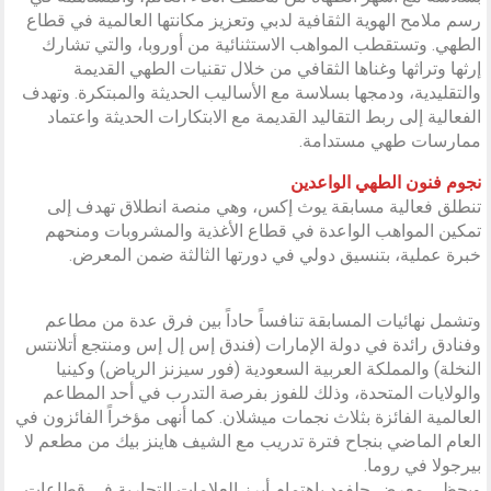
رسم ملامح الهوية الثقافية لدبي وتعزيز مكانتها العالمية في قطاع
الطهي. وتستقطب المواهب الاستثنائية من أوروبا، والتي تشارك
إرثها وتراثها وغناها الثقافي من خلال تقنيات الطهي القديمة
والتقليدية، ودمجها بسلاسة مع الأساليب الحديثة والمبتكرة. وتهدف
الفعالية إلى ربط التقاليد القديمة مع الابتكارات الحديثة واعتماد
ممارسات طهي مستدامة.
نجوم فنون الطهي الواعدين
تنطلق فعالية مسابقة يوث إكس، وهي منصة انطلاق تهدف إلى
تمكين المواهب الواعدة في قطاع الأغذية والمشروبات ومنحهم
خبرة عملية، بتنسيق دولي في دورتها الثالثة ضمن المعرض.
وتشمل نهائيات المسابقة تنافساً حاداً بين فرق عدة من مطاعم
وفنادق رائدة في دولة الإمارات (فندق إس إل إس ومنتجع أتلانتس
النخلة) والمملكة العربية السعودية (فور سيزنز الرياض) وكينيا
والولايات المتحدة، وذلك للفوز بفرصة التدرب في أحد المطاعم
العالمية الفائزة بثلاث نجمات ميشلان. كما أنهى مؤخراً الفائزون في
العام الماضي بنجاح فترة تدريب مع الشيف هاينز بيك من مطعم لا
بيرجولا في روما.
ويحظى معرض جلفود باهتمام أبرز العلامات التجارية في قطاعات