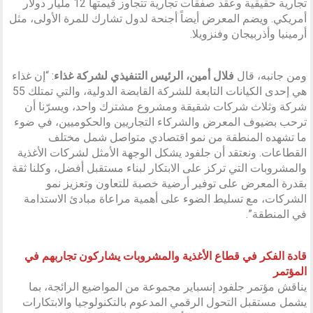
تجارية حقيقية وعقد صفقات تجارية تتجاوز قيمتها 12 مليار دولار
أمريكي. ويضم المعرض أيضاً أجنحة لدول تشارك للمرة الأولى، مثل
أرمينيا وأذربيجان وفنزويلا.
ومن جانبه، قال
فلال أمين، الرئيس التنفيذي لشركة غذاء
: “إن غذاء
هي إحدى الكيانات التابعة للشركة القابضة الدولية، والتي تمتلك 55
شركة وثلاث شركات شقيقة ومشروع مشترك واحد، ويسرّنا أن
ترحب بضيوف المعرض والشركاء التجاريين والحكوميين، في ضوء
ما تشهده المنطقة من نمو اقتصادي متواصل شمل مختلف
القطاعات. ونعتقد أن جلفود يشكل الوجهة الأمثل لشركات الأغذية
والمشروبات التي تركز على الابتكار لبناء مستقبل أفضل، وكلنا ثقة
بقدرة المعرض على توفير أرضية خصبة للتعاون وتعزيز نمو
الشركات، مع تسليط الضوء على أهمية مراعاة مبادئ الاستدامة
في المنطقة”.
قادة الفكر في قطاع الأغذية والمشروبات يشاركون تجاربهم في
المؤتمر
يناقش مؤتمر جلفود إنسباير مجموعة من المواضيع الرائجة، بما
يشمل مستقبل التحول الرقمي المدعوم بالتكنولوجيا والابتكارات