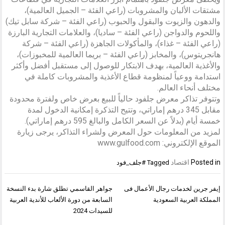
مشتقات الألبان والمشروبات (راعي الفئة – الجميل العالمية)،
والدهون والزيوت والبقول والحبوب (راعي الفئة – شركة سابل تيك)
واللحوم والدواجن (راعي الفئة – ساديا)، والعلامات التجارية البارزة
(راعي الفئة – غذاء)، والمأكولات الجاهزة (راعي الفئة – شركة
هانجريتوس)، والمخابز (راعي الفئة – بريما العالمية للمخبوزات)،
والأغذية العالمية، بهدف الابتكار للوصول إلى مستقبل أفضل وأكثر
استدامة ووعياً لمنظومة قطاع الأغذية والمشروبات كاملة في
مختلف أنحاء العالم.
وتتوفر تذاكر معرض جلفود حالياً للبيع بعرض خاص ولفترة محدودة
مقابل 345 درهم إماراتي، وتتيح التذكرة إمكانية الدخول لمدة
خمسة أيام (بدلاً عن السعر الكامل والبالغ 595 درهم إماراتي).
لمزيد من المعلومات حول المعرض ولشراء التذاكر، يرجى زيارة
الموقع الإلكتروني: www.gulfood.com
Posted in
اقتصاد
Tagged
#جلف_فود
تصفّح
إيفر جرين لخدمات رجال الأعمال فى
جواهر القاسمي تطلق شارة بدء النسخة
المقالات
المملكة العربية السعودية
السابعة من دورة الألعاب للأندية العربية
للسيدات 2024