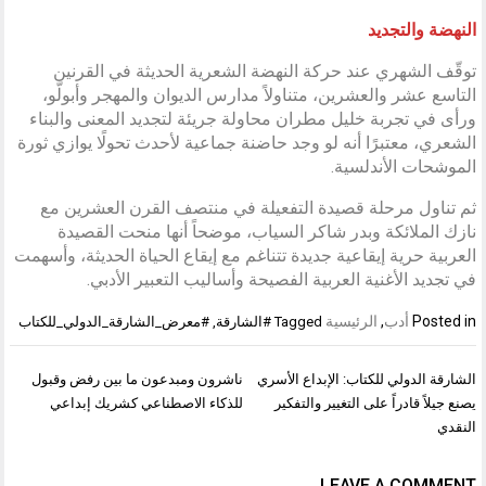
النهضة والتجديد
توقّف الشهري عند حركة النهضة الشعرية الحديثة في القرنين
التاسع عشر والعشرين، متناولاً مدارس الديوان والمهجر وأبولّو،
ورأى في تجربة خليل مطران محاولة جريئة لتجديد المعنى والبناء
الشعري، معتبرًا أنه لو وجد حاضنة جماعية لأحدث تحولًا يوازي ثورة
الموشحات الأندلسية.
ثم تناول مرحلة قصيدة التفعيلة في منتصف القرن العشرين مع
نازك الملائكة وبدر شاكر السياب، موضحاً أنها منحت القصيدة
العربية حرية إيقاعية جديدة تتناغم مع إيقاع الحياة الحديثة، وأسهمت
في تجديد الأغنية العربية الفصيحة وأساليب التعبير الأدبي.
Posted in
أدب
,
الرئيسية
Tagged
#الشارقة
,
#معرض_الشارقة_الدولي_للكتاب
تصفّح
الشارقة الدولي للكتاب: الإبداع الأسري
ناشرون ومبدعون ما بين رفض وقبول
المقالات
يصنع جيلاً قادراً على التغيير والتفكير
للذكاء الاصطناعي كشريك إبداعي
النقدي
LEAVE A COMMENT