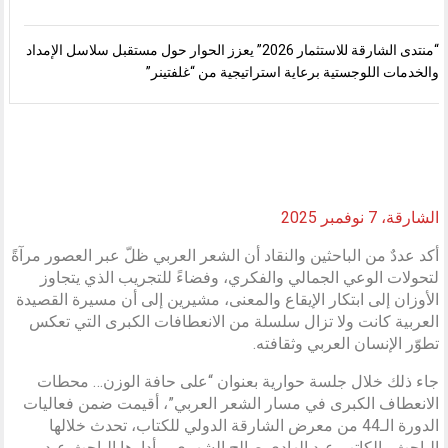
“منتدى الشارقة للاستثمار 2026” يعزز الحوار حول مستقبل سلاسل الإمداد
والخدمات اللوجستية برعاية استراتيجية من “غلفتينر”
الشارقة، 7 نوفمبر 2025
أكد عددٌ من الباحثين والنقاد أن الشعر العربي ظلّ عبر العصور مرآةً
لتحولات الوعي الجمالي والفكري، وفضاءً للتجريب الذي يتجاوز
الأوزان إلى ابتكار الإيقاع والمعنى، مشيرين إلى أن مسيرة القصيدة
العربية كانت ولا تزال سلسلة من الانعطافات الكبرى التي تعكس
تطوّر الإنسان العربي وثقافته.
جاء ذلك خلال جلسة حوارية بعنوان “على حافة الوزن… محطات
الانعطاف الكبرى في مسار الشعر العربي”، أقيمت ضمن فعاليات
الدورة الـ44 من معرض الشارقة الدولي للكتاب، تحدث خلالها
الباحث والكاتب عبد الهادي صالح الشهري، وأدارها الباحث عبد