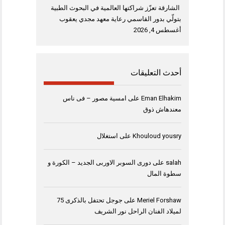
الشارقة تعزّز شراكتها العالمية في البحوث الطبية
بتولّي بدور القاسمي رعاية معهد مجدي يعقوب
أغسطس 4, 2026
أحدث التعليقات
Eman Elhakim
على
امسية مصور – فى ناس
معندهاش ذوق
Khouloud yousry
على
استغلال
salah
على
دورى السوبر الاوربى الجديد – الكورة و
سطوة المال
Meriel Forshaw
على
جوجل تحتفل بالذكرى 75
لميلاد الفنان الراحل نور الشريف