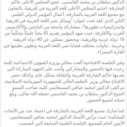
الدكتور سلطان بن محمد القاسمي، عضو المجلس الأعلى حاكم
الشارقة، اختتم المجلس الأعلى للغة العربية في إفريقيا، بالتعاون
مع مجمع اللغة العربية بالشارقة، أعمال المؤتمر الدولي العلمي
الثاني الذي عُقد تحت عنوان: “وسائل نشر اللغة العربية في إفريقيا
واستراتيجيات تطويرها”، بمشاركة واسعة من الباحثين والأكاديميين
العرب والأفارقة. حيث شهد المؤتمر تقديم 45 بحثاً علميّاً محكّماً من
16 دولة عربية وإفريقية، وبحضور ممثلين عن 40 دولة أفريقية
وعربية ، تناولت مختلف قضايا نشر اللغة العربية وتطوير تعليمها في
القارة السمراء.
وفي الجلسة الافتتاحية ألقت معالي وزيرة الشؤون الاجتماعية كلمة
رحبت فيها بالحضور والمشاركين وأثنت على الجهود المباركة التي
يقدمها حاكم الشارقة للعربية والثقافة بشكل عام، وكذلك حضر
الافتتاح معالي وزير التعليم العالي للجمهورية الموريتانية الاسلامية،
ثم ألقى الدكتور امحمد صافي المستغانمي كلمة صاحب السمو
الشيخ الدكتور سلطان بن محمد القاسمي حفظه الله تعالى، وبلّغ
تحياته لجميع الحضور.
كما شارك مجمع اللغة العربية بالشارقة في اعتماد عدد من الأبحاث
المحكمة؛ حيث ترأس الأستاذ الدكتور امحمد صافي المستغانمي،
الأمين العام للمجمع، الجلسة العلمية السابعة التي خُصصت