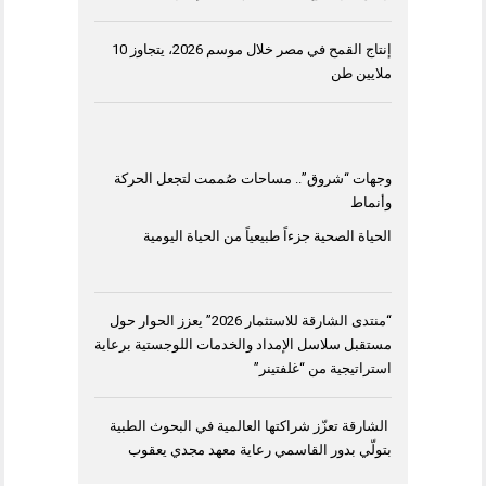
إنتاج القمح في مصر خلال موسم 2026، يتجاوز 10
ملايين طن
وجهات “شروق”.. مساحات صُممت لتجعل الحركة
وأنماط
الحياة الصحية جزءاً طبيعياً من الحياة اليومية
“منتدى الشارقة للاستثمار 2026” يعزز الحوار حول
مستقبل سلاسل الإمداد والخدمات اللوجستية برعاية
استراتيجية من “غلفتينر”
الشارقة تعزّز شراكتها العالمية في البحوث الطبية
بتولّي بدور القاسمي رعاية معهد مجدي يعقوب