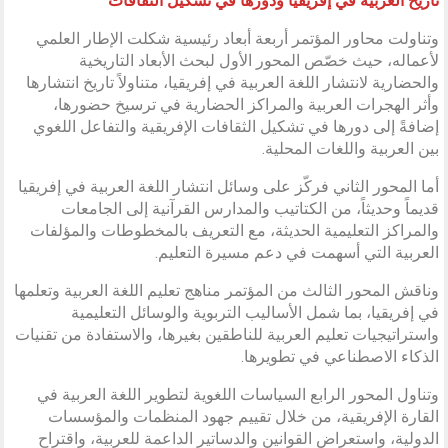
تاريخ العربية في إفريقيا ودورها في تشكيل الثقافات
وتناولت محاور المؤتمر أربعة أبعاد رئيسية شكلت الإطار العلمي
لأعماله، حيث خصّص المحور الأول لبحث الأبعاد التاريخية
والحضارية لانتشار اللغة العربية في إفريقيا، متناولاً تاريخ انتشارها
وأثر الهجرات العربية والمراكز الحضارية في ترسيخ حضورها،
إضافةً إلى دورها في تشكيل الثقافات الإفريقية والتفاعل اللغوي
بين العربية واللغات المحلية.
أما المحور الثاني فركّز على وسائل انتشار اللغة العربية في إفريقيا
قديماً وحديثاً، من الكتاتيب والمدارس القرآنية إلى الجامعات
والمراكز التعليمية الحديثة، مع التعريف بالمخطوطات والمؤلفات
العربية التي أسهمت في دعم مسيرة التعليم.
وناقش المحور الثالث من المؤتمر مناهج تعليم اللغة العربية وتعلمها
في إفريقيا، بما شمل الأساليب التربوية والوسائل التعليمية
واستراتيجيات تعليم العربية للناطقين بغيرها، والاستفادة من تقنيات
الذكاء الاصطناعي في تطويرها.
وتناول المحور الرابع السياسات اللغوية لتطوير اللغة العربية في
القارة الإفريقية، من خلال تقييم جهود المنظمات والمؤسسات
الدولية، واستعراض القوانين والدساتير الداعمة للعربية، واقتراح