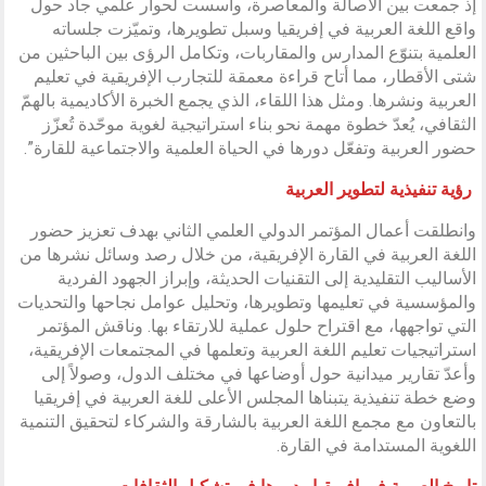
إذ جمعت بين الأصالة والمعاصرة، وأسست لحوار علمي جاد حول
واقع اللغة العربية في إفريقيا وسبل تطويرها، وتميّزت جلساته
العلمية بتنوّع المدارس والمقاربات، وتكامل الرؤى بين الباحثين من
شتى الأقطار، مما أتاح قراءة معمقة للتجارب الإفريقية في تعليم
العربية ونشرها. ومثل هذا اللقاء، الذي يجمع الخبرة الأكاديمية بالهمّ
الثقافي، يُعدّ خطوة مهمة نحو بناء استراتيجية لغوية موحّدة تُعزّز
حضور العربية وتفعّل دورها في الحياة العلمية والاجتماعية للقارة”.
رؤية تنفيذية لتطوير العربية
وانطلقت أعمال المؤتمر الدولي العلمي الثاني بهدف تعزيز حضور
اللغة العربية في القارة الإفريقية، من خلال رصد وسائل نشرها من
الأساليب التقليدية إلى التقنيات الحديثة، وإبراز الجهود الفردية
والمؤسسية في تعليمها وتطويرها، وتحليل عوامل نجاحها والتحديات
التي تواجهها، مع اقتراح حلول عملية للارتقاء بها. وناقش المؤتمر
استراتيجيات تعليم اللغة العربية وتعلمها في المجتمعات الإفريقية،
وأعدّ تقارير ميدانية حول أوضاعها في مختلف الدول، وصولاً إلى
وضع خطة تنفيذية يتبناها المجلس الأعلى للغة العربية في إفريقيا
بالتعاون مع مجمع اللغة العربية بالشارقة والشركاء لتحقيق التنمية
اللغوية المستدامة في القارة.