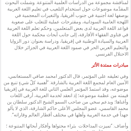
لمناقشة مجموعة من الدراسات العلمية المتنوعة. وشملت البحوث
المقدَّمة موضوعات حول استخدام التلعيب في تعليم اللغة العربية
بوصفها لغة أجنبية في جنوب أفريقيا، والتغيرات المعجمية في
اللهجة العامية السودانية، ومقترحات عملية للتغلب على صعوبة
قواعد اللغة العربية لدى بعض المتعلمين، وحكم تعلم اللغة العربية
في فتاوى الفقهاء الأفارقة، إلى جانب أبحاث محكمة حول اللغة
العربية والسيادة الوطنية في إفريقيا، ودراسة بعنوان: دور الزوايا
والتعليم العربي الحر في صمود اللغة العربية في الجزائر خلال
الاحتلال الفرنسي.
مبادرات ممتدة الأثر
وفي تعليقه على المؤتمر، قال الدكتور امحمد صافي المستغانمي،
الأمين العام لمجمع اللغة العربية بالشارقة: “أهمية كلّ شيءٍ تنبع من
موضوعه، وقد استمدّ المؤتمر العلمي الثاني للغة العربية في إفريقيا
قيمته من عظمة موضوعه؛ إذ انعقد لخدمة العربية، أرقى اللغات
وأغناها؛ وبدعم سخي من صاحب السمو الشيخ الدكتور سلطان بن
محمد القاسمي، عضو المجلس الأعلى حاكم الشارقة، الذي لا يألو
جهداً في خدمة العربية وأهلها في مختلف أقطار العالم وقاراته”.
وأضاف: “تميزت المداخلات بثراء محتواها وأفكار أبحاثها المتنوعة ؛