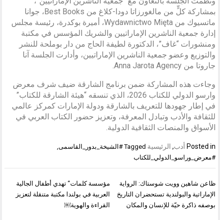
ونُظمت الجلسة بالتعاون مع “جمعية الناشرين الإماراتيين”،
بمشاركة كلٍّ من مالغورزاتا دودا-كلاغ من Best Books، جوانا
ماتسيوك من Wydawnictwo Mięta، أميرة بوكدرة، رئيسة مجلس
إدارة جمعية الناشرين الإماراتيين والشريك المؤسس في مكتبة
ومنشورات “غاف”، الدكتورة لطيفة الحاج من دار بوملحة للنشر
والتوزيع وعضو جمعية الناشرين الإماراتيين، وأدارت الجلسة آنا
جاروتا من Anna Jarota Agency.
وجاءت هذه المشاركة ضمن برنامج الشارقة ضيف شرف معرض
وارسو الدولي للكتاب 2026، الذي تنسقه “هيئة الشارقة للكتاب”
في إطار جهودها للتعريف بالشارقة ودولة الإمارات كمركز عالمي
للثقافة والأدب وتبادل المعرفة، وتعزيز حضور الكتاب العربي في
الأسواق والمنصات الثقافية الدولية.
Posted in
أدب
,
الرئيسية
Tagged
#الشيخة_بدور_القاسمى
,
#معرض_وراسو_الدولي_للكتاب
تصفّح
ظاعن شاهين وويت شوستاك: الرواية
مؤسسة كلمات” تهدي أطفال الجالية
المقالات
الإماراتية والبولندية تستحضران التاريخ
العربية في بولندا مكتبة متنقلة لتعزيز
بوصفه ذاكرة حيّة للإنسان والمكان
القراءة والهوية￼