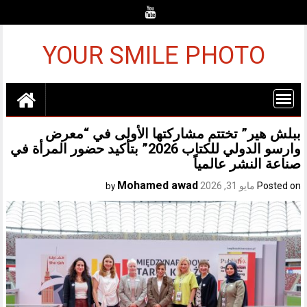
Ski
t
conten
YOUR SMILE PHOTO
ببلش هير” تختتم مشاركتها الأولى في “معرض
وارسو الدولي للكتاب 2026” بتأكيد حضور المرأة في
صناعة النشر عالمياً
Mohamed awad
Posted on
مايو 31, 2026
by