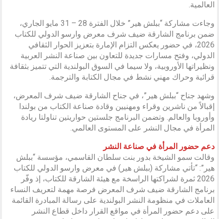
العالمية.
وجاءت مشاركة “ببلش هير” خلال الفترة 28 – 31 مايو الجاري،
ضمن برنامج الشارقة ضيف شرف معرض وارسو الدولي للكتاب
2026، في حضور يعكس التزام الإمارة بتعزيز الحوار الثقافي
الدولي، وفتح مسارات جديدة للتعاون بين صناعة النشر العربية
ونظيراتها الأوروبية، ولا سيما في السوق البولندية التي تتميز بثقافة
قرائية وحراك مهني نشط في مجال الكتابة والترجمة.
وشهد جناح “ببلش هير”، في جناح الشارقة ضيف شرف المعرض،
إقبالاً من ناشرين وقراء ومهنيين وقادة صناعة الكتاب من بولندا
وأوروبا والعالم. وتضمن البرنامج جلستين حواريتين تناولتا ريادة
المرأة في مجال النشر على المستوى العالمي.
دعم حضور المرأة في صناعة النشر
وقالت سمو الشيخة بدور بنت سلطان القاسمي، مؤسسة “ببلش
هير”: “تأتي مشاركة (ببلش هير) في معرض وارسو الدولي للكتاب
2026 ثمرة لشراكتها الراسخة مع هيئة الشارقة للكتاب، إذ وفّر
برنامج الشارقة ضيف شرف المعرض فرصة مهمة لتعريف النساء
العاملات في منظومة النشر البولندية على رسالة المبادرة القائمة
على دعم حضور المرأة في مواقع القرار داخل قطاع النشر