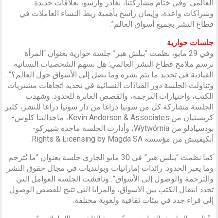
العالمي. وفي ختام مشاركتنا، نغادر وارسو، بعلاقات جديدة
وشراكات واعدة، وإيمان راسخ بأهمية ربط النساء العاملات في
قطاع النشر بجميع أسواق العالم”.
جلسات حوارية
وفي 29 مايو، نظمت “ببلش هير” جلسة حوارية بعنوان “المرأة
ترسم ملامح قطاع النشر العالمي: هل تسهم الشخصيات النسائية
القيادية في تحديد ما يتم نشره وما يصل إلى الأسواق حول العالم؟”.
وتناولت الجلسة دور القيادات النسائية في تحديد اتجاهات مشتريات
الكتب، واختيارات الترجمة، والقصص العابرة للحدود. وشهدت
الجلسة مشاركة كل من سونيا دراغا من دار سونيا دراغا للنشر، كلير
كريستيان من Kevin Anderson & Associates، ماجدالينا كلوس-
بودسيادلو من Wytwórnia، وأدارت الجلسة ماجدة شبيركو-
أنكيفيتش من مؤسسة Rights & Licensing by Magda SA.
كما نظمت “ببلش هير” في 30 مايو الجاري جلسة بعنوان “ما يُترجم
وما يعبر الحدود: رائدات إماراتيات وبولنديات في مجال حقوق النشر
والترجمة والوصول إلى الأسواق”. وناقشت الجلسة العوامل التي
تحدد انتقال الكتب بين الأسواق، والمزايا التي تتيح للقصص الوصول
إلى قراء جدد في بيئات ثقافية ولغوية مختلفة.