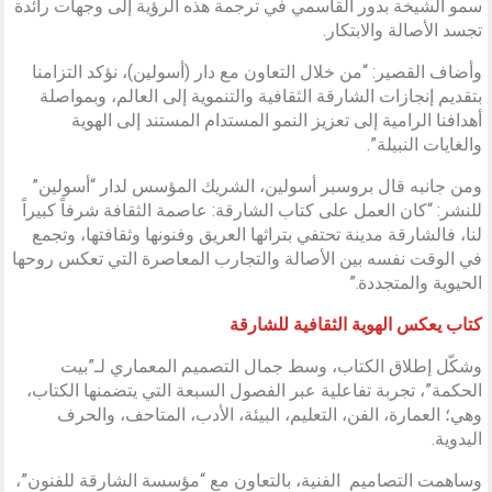
سمو الشيخة بدور القاسمي في ترجمة هذه الرؤية إلى وجهات رائدة
تجسد الأصالة والابتكار.
وأضاف القصير: “من خلال التعاون مع دار (أسولين)، نؤكد التزامنا
بتقديم إنجازات الشارقة الثقافية والتنموية إلى العالم، وبمواصلة
أهدافنا الرامية إلى تعزيز النمو المستدام المستند إلى الهوية
والغايات النبيلة”.
ومن جانبه قال بروسبر أسولين، الشريك المؤسس لدار “أسولين”
للنشر: “كان العمل على كتاب الشارقة: عاصمة الثقافة شرفاً كبيراً
لنا، فالشارقة مدينة تحتفي بتراثها العريق وفنونها وثقافتها، وتجمع
في الوقت نفسه بين الأصالة والتجارب المعاصرة التي تعكس روحها
الحيوية والمتجددة.”
كتاب يعكس الهوية الثقافية للشارقة
وشكّل إطلاق الكتاب، وسط جمال التصميم المعماري لـ”بيت
الحكمة”، تجربة تفاعلية عبر الفصول السبعة التي يتضمنها الكتاب،
وهي؛ العمارة، الفن، التعليم، البيئة، الأدب، المتاحف، والحرف
اليدوية.
وساهمت التصاميم الفنية، بالتعاون مع “مؤسسة الشارقة للفنون”،