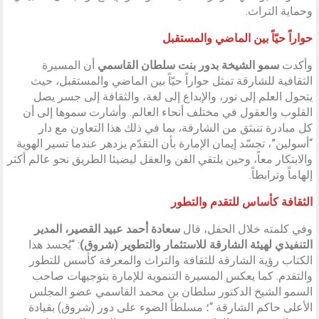
وحماية التراث.
حواراً حيّاً بين الماضي والمستقبل
وأكدت
سمو الشيخة بدور بنت سلطان القاسمي
أن المسيرة
الثقافية للشارقة تمثل حواراً حيّاً بين الماضي والمستقبل، حيث
يتحول العلم إلى نور، والإبداع إلى لغة، والثقافة إلى جسر يصل
القلوب والعقول في مختلف أنحاء العالم. وأشارت سموها إلى أن
كل مبادرة تنبثق من الشارقة، بما في ذلك هذا التعاون مع دار
“أسولين”، تجسّد إيمان الإمارة بأن التقدّم يزدهر عندما تسير الهوية
والابتكار معاً، وحين يلتقي الفن والعقل ليضيئا الطريق نحو عالم أكثر
إلهاماً وترابطاً.
الثقافة كأساس للتقدم والتطور
وفي كلمته خلال الحفل، قال
سعادة أحمد عبيد القصير، المدير
التنفيذي لهيئة الشارقة للاستثمار والتطوير (شروق)
: “يُجسد هذا
الكتاب رؤية الشارقة للثقافة والتراث والمعرفة كأسس للتطور
والتقدم. كما يعكس المسيرة التنموية للإمارة بتوجيهات صاحب
السمو الشيخ الدكتور سلطان بن محمد القاسمي عضو المجلس
الأعلى حاكم الشارقة “؛ مسلطاً الضوء على دور (شروق) بقيادة