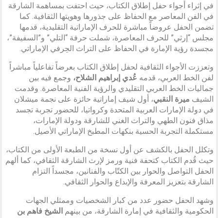
في إثراء أجواء حفل إطلاق الكتاب، حيث احتفت بمساهمة الشارقة
في الفن المعاصر مع الحفاظ على جذورها وهويتها الثقافية. كما
تضمن الحفل عروضاً مباشرة للحرف الإماراتية التقليدية، قدمها
مجلس “إرثي” للحرف المعاصرة، شملت حرفة “التلي” و”السفيفة”،
مجسدة رؤية الإمارة في الحفاظ على التراث الحِرفي الإماراتي.
وتعززت الأجواء الثقافية لحفل إطلاق الكتاب بعرضاً تفاعلياً مباشراً
لفن الخط العربي، قدمه
عُدي إبراهيم الشلاح،
وجمع فيه بين
جماليات الخط العربي التقليدي والرؤية الفنية المعاصرة. وقدمت
الشيف
ميرة النقبي
، أول شيف إماراتية حائزة على نجمة ميشلان
في دولة الإمارات العربية المتحدة وكرواتيا، للحضور تجربة تجسد
مذاق فنون الطهي والتراث الغني للشارقة ودولة الإمارات،
مستكملة التجربة الحسية بنكهات المطبخ الإماراتي الأصيل.
وتكلل الحفل بالكشف عن أول نسخة من الطبعة الأولى من الكتاب،
حيث قُدم الكتاب كتحفة فنية ورمز لإرث الشارقة الثقافي، كما ألهم
الحفل التواصل والحوار بين الكتّاب والفنانين، مجسداً التزام
الشارقة بتعزيز المعرفة والإبداع والحوار الثقافي.
وشهد الحفل حضور عدد من كبار الشخصيات وممثلي الجهات
الحكومية والثقافية في إمارة الشارقة، من بينهم
الشيخ فاهم بن