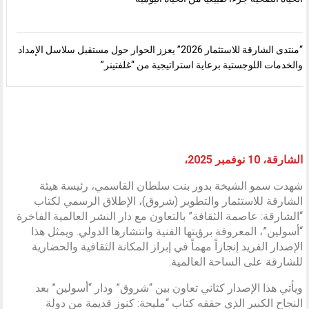
“منتدى الشارقة للاستثمار 2026” يعزز الحوار حول مستقبل سلاسل الإمداد
والخدمات اللوجستية برعاية استراتيجية من “غلفتينر”
الشارقة، 10 نوفمبر 2025،
شهدت سمو الشيخة بدور بنت سلطان القاسمي، رئيسة هيئة
الشارقة للاستثمار والتطوير (شروق)، الإطلاق الرسمي لكتاب
“الشارقة: عاصمة الثقافة” بالتعاون مع دار النشر العالمية الفاخرة
“أسولين”، المعروفة برؤيتها الفنية وانتشارها الدولي. ويمثل هذا
الإصدار الفريد إنجازاً مهماً في إبراز المكانة الثقافية والحضارية
للشارقة على الساحة العالمية.
ويأتي هذا الإصدار كثاني تعاون بين “شروق” ودار “أسولين” بعد
النجاح الكبير الذي حققه كتاب “مليحة: كنوز قديمة من دولة