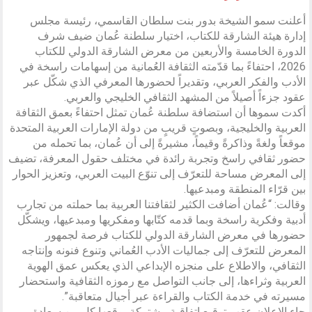
أعلنت سمو الشيخة بدور بنت سلطان القاسمي، رئيسة مجلس
إدارة هيئة الشارقة للكتاب، اختيار سلطنة عُمان ضيف شرف
الدورة الخامسة والأربعين من معرض الشارقة الدولي للكتاب
2026، احتفاءً بما قدّمته الثقافة العُمانية من إسهامات راسخة في
الأدب والفكر العربي، وتقديراً لحضورها المعرفي الذي شكّل عبر
عقود جزءاً أصيلاً من المشهد الثقافي الخليجي والعربي.
أكدت سموها أن استضافة سلطنة عُمان تمثل احتفاءً بعمق الثقافة
العربية والخليجية، وبصوتٍ قريبٍ من دولة الإمارات العربية المتحدة
موقعاً ولغةً وذاكرةً وقيماً، مشيرةً إلى أن عُمان، بما تحمله من
حضور ثقافي راسخ وتجربة رائدة في مختلف حقول المعرفة، تضيف
إلى المعرض مساحة للتعرّف إلى تنوّع البيت العربي، وتعزيز الحوار
بين قرّاء المنطقة ومبدعيها.
وقالت: “عُمان أضافت الكثير لثقافتنا العربية بما حملته من تجارب
أدبية وفكرية راسخة وبما قدمه كتّابها ومفكريها ومبدعيها، ويشكّل
حضورها في معرض الشارقة الدولي للكتاب فرصة لجمهور
المعرض للتعرّف إلى جماليات الأدب العُماني وتنوع فنونه وإنتاجه
الثقافي، والاطلاع على منجزه الإبداعي الذي يعكس عمق الهوية
العربية وثراءها، إلى جانب التواصل مع رموزه الثقافية واستحضار
مسيرته في خدمة الكتاب والقراءة عبر أجيال متعاقبة”.
جاء الإعلان عقب توقيع اتفاقية مشتركة، وقعها كل من سعادة