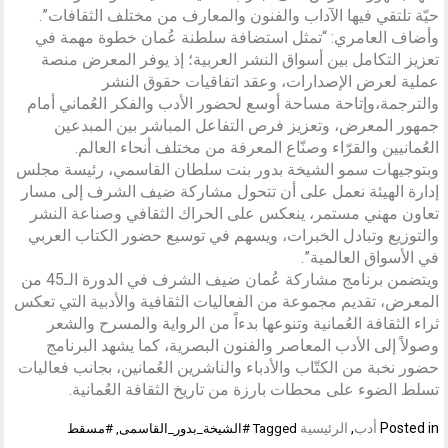
حيّة تلتقي فيها الآداب والفنون والمعارف من مختلف الثقافات”.
وأضاف العامري: “تمثل استضافة سلطنة عُمان خطوة مهمة في
تعزيز التكامل بين أسواق النشر العربية؛ إذ يوفر المعرض منصة
عملية لعرض الإصدارات، وعقد اتفاقيات حقوق النشر
والترجمة،وإتاحة مساحة أوسع لحضور الأدب والفكر العُماني أمام
جمهور المعرض، وتعزيز فرص التفاعل المباشر بين المبدعين
العُمانيين والقرّاء وصنّاع المعرفة من مختلف أنحاء العالم.
وبتوجيهات سمو الشيخة بدور بنت سلطان القاسمي، رئيسة مجلس
إدارة الهيئة نعمل على أن تتحول مشاركة ضيف الشرف إلى مسار
تعاون مهني مستمر، ينعكس على الحراك الثقافي وصناعة النشر
والتوزيع وتبادل الخبرات، ويسهم في توسيع حضور الكتاب العربي
في الأسواق العالمية”.
ويتضمن برنامج مشاركة عُمان ضيف الشرف في الدورة الـ45 من
المعرض، تقديم مجموعة من الفعاليات الثقافية والأدبية التي تعكس
ثراء الثقافة العُمانية وتنوعها بدءاً من الرواية والمسرح والشعر
وصولاً إلى الأدب المعاصر والفنون البصرية، كما يشهد البرنامج
حضور نخبة من الكتّاب والأدباء والناشرين العُمانين، بجانب فعاليات
تسلط الضوء على محطات بارزة من تاريخ الثقافة العُمانية.
Posted in
أدب
,
الرئيسية
Tagged
#الشيخة_بدور_القاسمى
,
#مسقط