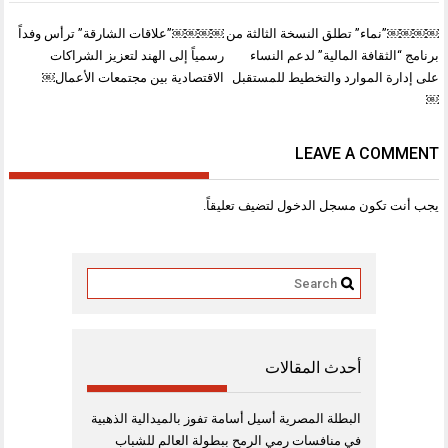
تصفّح
￼￼￼￼”نماء” تطلق النسخة الثالثة من
￼￼￼￼”علاقات الشارقة” ترأس وفداً
المقالات
برنامج “الثقافة المالية” لدعم النساء
رسمياً إلى الهند لتعزيز الشراكات
على إدارة الموارد والتخطيط للمستقبل
الاقتصادية بين مجتمعات الأعمال￼
￼
LEAVE A COMMENT
يجب أنت تكون
مسجل الدخول
لتضيف تعليقاً.
أحدث المقالات
البطلة المصرية أسيل أسامة تفوز بالميدالية الذهبية
في منافسات رمي الرمح ببطولة العالم للشباب