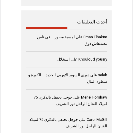
أحدث التعليقات
Eman Elhakim
على
امسية مصور – فى ناس
معندهاش ذوق
Khouloud yousry
على
استغلال
salah
على
دورى السوبر الاوربى الجديد – الكورة و
سطوة المال
Meriel Forshaw
على
جوجل تحتفل بالذكرى 75
لميلاد الفنان الراحل نور الشريف
Carol McGill
على
جوجل تحتفل بالذكرى 75 لميلاد
الفنان الراحل نور الشريف