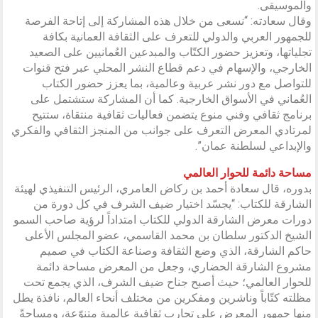
والموسيقى.
وقال سعادته: “نسعى من خلال هذه المشاركة إلى إتاحة الفرصة
للجمهور العربي والدولي للتعرف على الثقافة العمانية بكافة
تجلياتها، وتعزيز حضور الكتّاب والمبدعين العُمانيين على الصعيد
الخارجي، والإسهام في دعم قطاع النشر المحلي عبر فتح قنوات
للتواصل مع دور نشر عربية وعالمية، بما يعزز حضور الكتاب
العُماني في الأسواق الخارجية. كما أن المشاركة ستشتمل على
برنامج ثقافي وفني منوع يتضمن فعاليات ثقافية منتقاة، ستتيح
لمرتادي المعرض التعرف على جوانب من المنجز الثقافي والفكري
والإبداعي لسلطنة عمان”.
مساحة دائمة للحوار العالمي
بدوره، قال سعادة أحمد بن ركاض العامري، الرئيس التنفيذي لهيئة
الشارقة للكتاب: “يجسّد اختيار ضيف الشرف في كل دورة من
دورات معرض الشارقة الدولي للكتاب امتداداً لرؤية صاحب السمو
الشيخ الدكتور سلطان بن محمد القاسمي، عضو المجلس الأعلى
حاكم الشارقة، الذي وضع الثقافة وصناعة الكتاب في صميم
مشروع الشارقة الحضاري، وجعل من المعرض مساحة دائمة
للحوار العالمي؛ حيث أصبح جناح ضيف الشرف، الذي يجمع تحت
مظلته كتّاباً وناشرين ومفكرين من مختلف أنحاء العالم، نافذة يطل
منها جمهور المعرض على تجارب ثقافية عالمية متنوّعة، ومساحةً