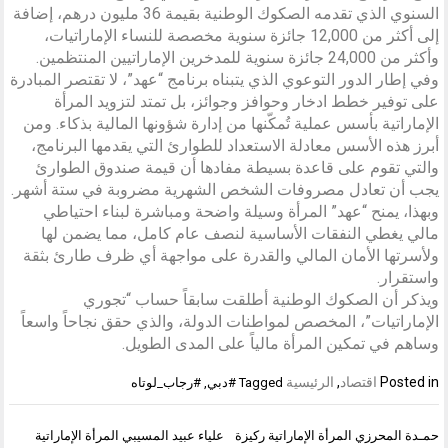
السنوي الذي تقدمه الصكوك الوطنية بقيمة 36 مليون درهم، إضافة
إلى أكثر من 12,000 جائزة سنوية مخصصة للنساء الإماراتيات،
وأكثر من 24,000 جائزة سنوية للمدخرين الإماراتيين المنتظمين.
وفي إطار الدور التوعوي الذي يتبناه برنامج “عهد”، لا تقتصر المبادرة
على توفير خطط ادخار وحوافز وجوائز، بل تمتد لتزويد المرأة
الإماراتية بأسس عملية تُمكّنها من إدارة شؤونها المالية بذكاء. ومن
أبرز هذه الأسس معادلة الاستعداد للطوارئ التي يقدمها البرنامج،
والتي تقوم على قاعدة بسيطة مفادها أن قيمة صندوق الطوارئ
يجب أن تعادل مصروفات الشخص الشهرية مضروبة في ستة أشهر.
وبهذا، يمنح “عهد” المرأة وسيلة واضحة ومباشرة لبناء احتياطي
مالي يغطي النفقات الأساسية لنصف عام كامل، مما يضمن لها
ولأسرتها الأمان المالي والقدرة على مواجهة أي ظرف طارئ بثقة
واستقرار.
ويذكر أن الصكوك الوطنية أطلقت سابقاً حساب “تجوري
الإماراتيات”، المخصص لمواطنات الدولة، والذي حقق نجاحاً واسعاً
وساهم في تمكين المرأة مالياً على المدى الطويل.
Posted in
اقتصاد
,
الرئيسية
Tagged
#دبي
,
#رجاب_لوتاه
تصفّح
حمـدة المحرزي المرأة الإماراتية ركيزة
علياء عبيد المسيبي المرأة الإماراتية