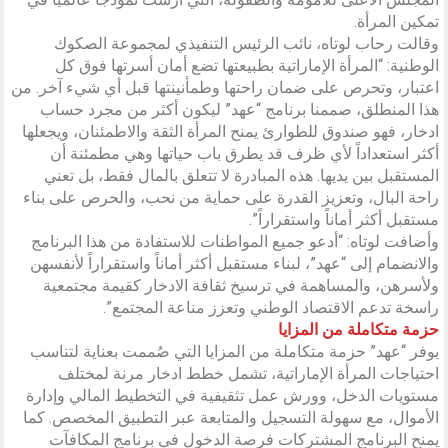
تمكين المرأة.
وقالت رحاب لوتاه، نائب الرئيس التنفيذي لمجموعة الصكوك
الوطنية: “المرأة الإماراتية بطبيعتها تضع أمان أسرتها فوق كل
اعتبار، وتحرص على ضمان راحتها وطمأنينتها قبل أي شيء آخر. من
هذا المنطلق، صممنا برنامج “عهد” ليكون أكثر من مجرد حساب
ادخار، فهو صندوق للطوارئ يمنح المرأة الثقة والاطمئنان، ويجعلها
أكثر استعداداً لأي ظرف قد يطرق باب حياتها وهي مطمئنة أن
المستقبل بين يديها. هذه المبادرة لا تتعلق بالمال فقط، بل تعني
راحة البال، وتعزيز القدرة على حماية من نحب، والحرص على بناء
مستقبل أكثر أماناً واستقراراً”.
وأضافت لوتاه: “أدعو جميع المواطنات للاستفادة من هذا البرنامج
والانضمام إلى “عهد”، لبناء مستقبل أكثر أماناً واستقراراً لأنفسهن
ولأسرهن، والمساهمة في ترسيخ ثقافة الادخار كقيمة مجتمعية
راسخة تدعم الاقتصاد الوطني وتعزز مناعة المجتمع”.
حزمة متكاملة من المزايا
يوفر “عهد” حزمة متكاملة من المزايا التي صُممت بعناية لتناسب
احتياجات المرأة الإماراتية، تشمل خطط ادخار مرنة لمختلف
مستويات الدخل، وورش عمل تثقيفية في التخطيط المالي وإدارة
الأموال، مع سهولة التسجيل والمتابعة عبر التطبيق المخصص. كما
يمنح البرنامج المشتركات فرصة الدخول في برنامج المكافآت