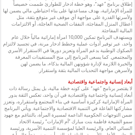
إطلاق برنامج “عهد”، وهو خطة ادخار للطوارئ صُممت خصيصاً
للمرأة الإماراتية، بهدف مساعدتها على بناء احتياطي مالي يضمن لها
ولأسرتها القدرة على مواجهة أي موقف غير متوقع بثقة، مثل
أعطال المنزل المفاجئة، النفقات الصحية العاجلة، أو الالتزامات
المالية المفاجئة.
ويستهدف البرنامج تمكين 10,000 امرأة إماراتية مالياً خلال عام
واحد، عبر توفير أدوات عملية وخطط ادخار مرنة، في تجسيد لالتزام
الصكوك الوطنية بدعم المرأة وتعزيز دورها في الاستقرار الأسري
والمجتمعي. كما يسعى البرنامج إلى منح المستفيدات المعرفة
والخبرة اللازمة لإدارة شؤونهن المالية بذكاء، ما يضمن لهن
ولأسرهن مواجهة التحديات المالية بثقة واستقرار.
أبعاد إنسانية واجتماعية واقتصادية
لا يقتصر برنامج “عهد” على كونه خطة مالية، بل يمثل رسالة ذات
أبعاد إنسانية واجتماعية واقتصادية في آن واحد، تعكس الثقة بدور
المرأة الإماراتية كركيزة أساسية في بناء المجتمع واستقراره، وتعزز
مشاركتها الفاعلة في التنمية الاقتصادية والاجتماعية. ويأتي البرنامج
ضمن التوجهات الحكومية الداعمة لمسيرة المرأة، بالتناغم مع جهود
سمو الشيخة فاطمة بنت مبارك “أم الإمارات” رئيسة الاتحاد
النسائي العام، والرئيسة العليا لمؤسسة التنمية الأسرية، ورئيسة
المجلس الأعلى للأمومة والطفولة، التي أرست نموذجاً عالمياً في