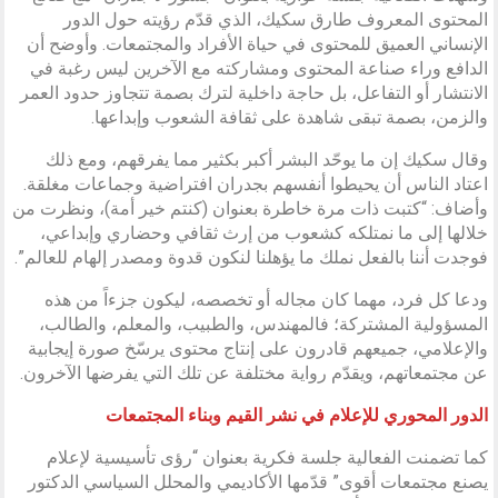
المحتوى المعروف طارق سكيك، الذي قدّم رؤيته حول الدور
الإنساني العميق للمحتوى في حياة الأفراد والمجتمعات. وأوضح أن
الدافع وراء صناعة المحتوى ومشاركته مع الآخرين ليس رغبة في
الانتشار أو التفاعل، بل حاجة داخلية لترك بصمة تتجاوز حدود العمر
والزمن، بصمة تبقى شاهدة على ثقافة الشعوب وإبداعها.
وقال سكيك إن ما يوحّد البشر أكبر بكثير مما يفرقهم، ومع ذلك
اعتاد الناس أن يحيطوا أنفسهم بجدران افتراضية وجماعات مغلقة.
وأضاف: “كتبت ذات مرة خاطرة بعنوان (كنتم خير أمة)، ونظرت من
خلالها إلى ما نمتلكه كشعوب من إرث ثقافي وحضاري وإبداعي،
فوجدت أننا بالفعل نملك ما يؤهلنا لنكون قدوة ومصدر إلهام للعالم”.
ودعا كل فرد، مهما كان مجاله أو تخصصه، ليكون جزءاً من هذه
المسؤولية المشتركة؛ فالمهندس، والطبيب، والمعلم، والطالب،
والإعلامي، جميعهم قادرون على إنتاج محتوى يرسّخ صورة إيجابية
عن مجتمعاتهم، ويقدّم رواية مختلفة عن تلك التي يفرضها الآخرون.
الدور المحوري للإعلام في نشر القيم وبناء المجتمعات
كما تضمنت الفعالية جلسة فكرية بعنوان “رؤى تأسيسية لإعلام
يصنع مجتمعات أقوى” قدّمها الأكاديمي والمحلل السياسي الدكتور