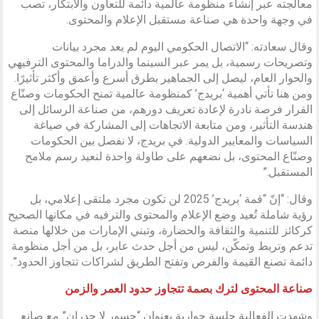
معالجته عبر إنشاء منظومة عالمية دائمة للتعاون والابتكار، تصب
في وجهة واحدة هي صناعة مستقبل الإعلام والمحتوى.
وقال سعادته: “الاتصال الحكومي اليوم لم يعد مجرد بيانات
وتصريحات رسمية، بل يمر عبر السينما والدراما والمحتوى الترفيهي
والحوار العام، ليصل إلى الجماهير بطرق أسرع وأعمق وأكثر تأثيرًا.
ومن هنا تأتي أهمية ‘بريدج’ كمنظومة عالمية تمنح الحكومات وصنّاع
القرار فرصة نادرة لإعادة تعريف دورهم، من صناعة الرسائل إلى
هندسة التأثير، ومن متابعة الاتجاهات إلى المشاركة في صياغة
السياسات والمعايير الدولية. في بريدج، لا نفصل بين الحكومات
وصنّاع المحتوى، بل نضعهم على طاولة واحدة لنعيد رسم ملامح
المستقبل.”
وقال: “إنّ “قمة ‘بريدج’ 2025 لن تكون مجرد ملتقى إعلامي، بل
رؤية شاملة تُعيد وضع الإعلام والمحتوى والترفيه في مكانها الصحيح
كركائز للتنمية والثقافة والحضارة، وتبني الإمارات من خلالها منصة
تدعم وتربط وتمكّن، ليس من أجل حدث عابر، بل من أجل منظومة
دائمة تصنع القيمة والفرص وتفتح الطريق لشراكات تتجاوز الحدود”.
صناعة المحتوى لترك بصمة تتجاوز حدود العمر والزمن
وشهدت الفعالية جلسة حوارية بعنوان “جسور لا جدران” مع صانع