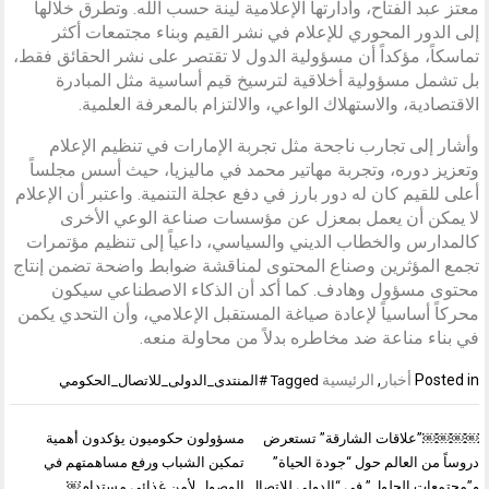
معتز عبد الفتاح، وأدارتها الإعلامية لينة حسب الله. وتطرق خلالها
إلى الدور المحوري للإعلام في نشر القيم وبناء مجتمعات أكثر
تماسكاً، مؤكداً أن مسؤولية الدول لا تقتصر على نشر الحقائق فقط،
بل تشمل مسؤولية أخلاقية لترسيخ قيم أساسية مثل المبادرة
الاقتصادية، والاستهلاك الواعي، والالتزام بالمعرفة العلمية.
وأشار إلى تجارب ناجحة مثل تجربة الإمارات في تنظيم الإعلام
وتعزيز دوره، وتجربة مهاتير محمد في ماليزيا، حيث أسس مجلساً
أعلى للقيم كان له دور بارز في دفع عجلة التنمية. واعتبر أن الإعلام
لا يمكن أن يعمل بمعزل عن مؤسسات صناعة الوعي الأخرى
كالمدارس والخطاب الديني والسياسي، داعياً إلى تنظيم مؤتمرات
تجمع المؤثرين وصناع المحتوى لمناقشة ضوابط واضحة تضمن إنتاج
محتوى مسؤول وهادف. كما أكد أن الذكاء الاصطناعي سيكون
محركاً أساسياً لإعادة صياغة المستقبل الإعلامي، وأن التحدي يكمن
في بناء مناعة ضد مخاطره بدلاً من محاولة منعه.
Posted in
أخبار
,
الرئيسية
Tagged
#المنتدى_الدولى_للاتصال_الحكومي
تصفّح
￼￼￼￼”علاقات الشارقة” تستعرض
مسؤولون حكوميون يؤكدون أهمية
المقالات
دروساً من العالم حول “جودة الحياة”
تمكين الشباب ورفع مساهمتهم في
و”مجتمعات الحلول” في “الدولي للاتصال
الوصول لأمن غذائي مستدام￼