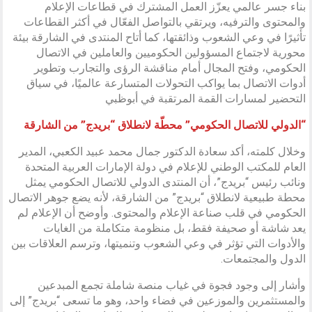
بناء جسر عالمي يعزّز العمل المشترك في قطاعات الإعلام
والمحتوى والترفيه، ويرتقي بالتواصل الفعّال في أكثر القطاعات
تأثيرًا في وعي الشعوب وذائقتها، كما أتاح المنتدى في الشارقة بيئة
محورية لاجتماع المسؤولين الحكوميين والعاملين في الاتصال
الحكومي، وفتح المجال أمام مناقشة الرؤى والتجارب وتطوير
أدوات الاتصال بما يواكب التحولات المتسارعة عالميًا، في سياق
التحضير لمسارات القمة المرتقبة في أبوظبي
“الدولي للاتصال الحكومي” محطّة لانطلاق “بريدج” من الشارقة
وخلال كلمته، أكد سعادة الدكتور جمال محمد عبيد الكعبي، المدير
العام للمكتب الوطني للإعلام في دولة الإمارات العربية المتحدة
ونائب رئيس “بريدج”، أن المنتدى الدولي للاتصال الحكومي يمثل
محطة طبيعية لانطلاق “بريدج” من الشارقة، لأنه يضع جوهر الاتصال
الحكومي في قلب صناعة الإعلام والمحتوى. وأوضح أن الإعلام لم
يعد شاشة أو صحيفة فقط، بل منظومة متكاملة من الغايات
والأدوات التي تؤثر في وعي الشعوب وتنميتها، وترسم العلاقات بين
الدول والمجتمعات.
وأشار إلى وجود فجوة في غياب منصة شاملة تجمع المبدعين
والمستثمرين والموزعين في فضاء واحد، وهو ما تسعى “بريدج” إلى