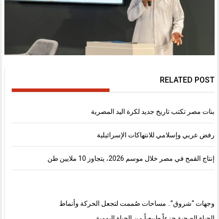
RELATED POST
بنات مصر تكتب تاريخ جديد لكرة اليد المصرية
رفض عربي وإسلامي للانتهاكات الإسرائيلية
إنتاج القمح في مصر خلال موسم 2026، يتجاوز 10 ملايين طن
وجهات “شروق”.. مساحات صُممت لتجعل الحركة وأنماط
الحياة الصحية جزءاً طبيعياً من الحياة اليومية