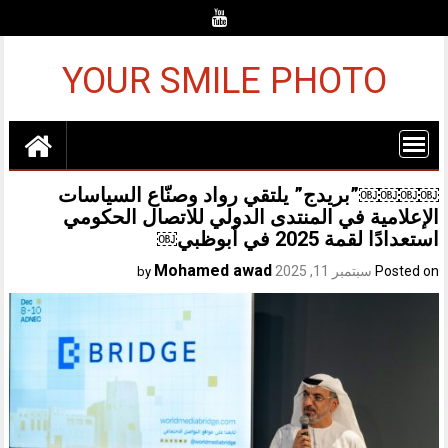
Ski
t
conten
YOUR SMILE PHOTO
￼￼￼￼”بريدج” يلتقي رواد وصنّاع السياسات
الإعلامية في المنتدى الدولي للاتصال الحكومي
استعدادًا لقمة 2025 في أبوظبي￼
Mohamed awad
Posted on
سبتمبر 11, 2025
by