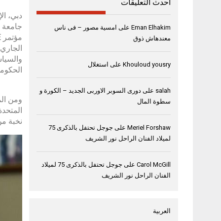
أحدث التعليقات
جامعة د
Eman Elhakim
على
امسية مصور – فى ناس
معندهاش ذوق
والسياس
Khouloud yousry
على
استغلال
الحكومة
salah
على
دورى السوبر الاوربى الجديد – الكورة و
ومن الم
سطوة المال
نخبة من
Meriel Forshaw
على
جوجل تحتفل بالذكرى 75
لميلاد الفنان الراحل نور الشريف
Carol McGill
على
جوجل تحتفل بالذكرى 75 لميلاد
الفنان الراحل نور الشريف
العربية