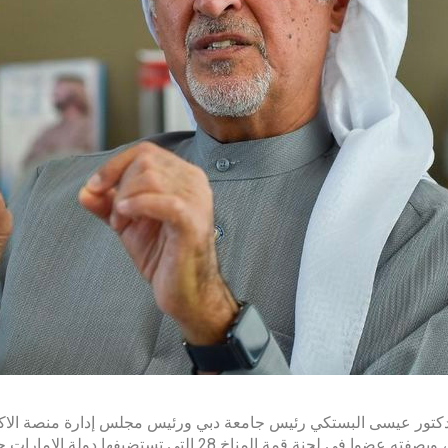
دكتور عيسى البستكي رئيس جامعة دبي ورئيس مجلس إدارة منصة الاكاد
الأخضر، وبصفته عضوا في لجنة قمة المناخ 28 التي