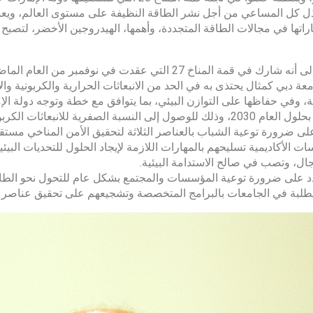
ذل كل المساعي من أجل نشر الطاقة النظيفة على مستوى العالم، ويعود 
راتها في مجالات الطاقة المتجددة، وأهمها، الهيدروجين الأخضر، لتصبح 
وأشار إلى أنه شارك في قمة المناخ 27 التي عقدت في 
معة دبي كمثال يحتذى به في الحد من الانبعاثات الحرارية والكربونية والاث
ة، وفي حفاظها على التوازن البيئي، بما يتوافق مع خطة وتوجه دولة الإم
ول إلى النسبة الصفرية للانبعاثات الكربونية بحلول العام 2050.
ى ضرورة توعية الشباب بالعناصر الثلاثة لتحقيق الأمن المناخي مستقبلا
ت الأكاديمية تسليحهم بالمهارات اللازمة لإيجاد الحلول للتحديات البي
جال، وتصب في صالح الاستدامة البيئية.
 على ضرورة توعية المؤسسات والمجتمع بشكل عام للتحول نحو الطاقة 
لطلبة في الجامعات بالبرامج المتخصصة وتشجيعهم على تحقيق عناصر البي