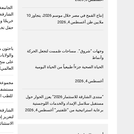
الجامعة 
الشارقة ت
إنتاج القمح في مصر خلال موسم 2026، يتجاوز 10
خريجًا و
ملايين طن
أغسطس 4, 2026
حفل تخريج 
باحثون م
وجهات “شروق”.. مساحات صُممت لتجعل الحركة
والولايات
وأنماط
على منح 
الحياة الصحية جزءاً طبيعياً من الحياة اليومية
العالمي
أغسطس 4, 2026
مجموعة 
مستشفى 
للطب ال
“منتدى الشارقة للاستثمار 2026” يعزز الحوار حول
مستقبل سلاسل الإمداد والخدمات اللوجستية
برعاية استراتيجية من “غلفتينر”
أغسطس 4, 2026
الشارقة 
لتعزيز إد
الاستثنائ