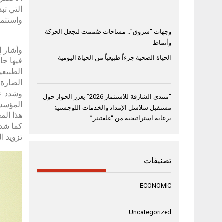
التي تب
واستثما
وجهات “شروق”.. مساحات صُممت لتجعل الحركة
وأنماط
الحياة الصحية جزءاً طبيعياً من الحياة اليومية
فيها جا
الطبيعي
الضارة بحلول العام 2030، وذلك للوص
وشدد عل
“منتدى الشارقة للاستثمار 2026” يعزز الحوار حول
المؤسسا
مستقبل سلاسل الإمداد والخدمات اللوجستية
هذا الم
برعاية استراتيجية من “غلفتينر”
كما شدد
تزويد ا
تصنيفات
ECONOMIC
Uncategorized