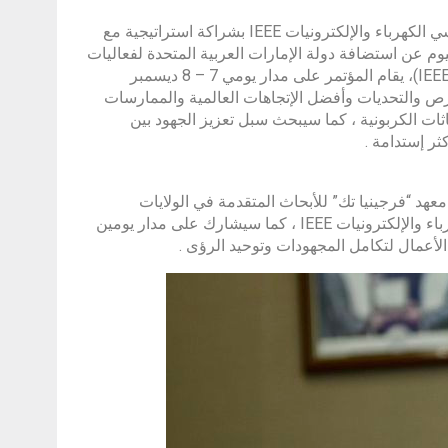
دبي، الإمارات العربية المتحدة 7 ديسمبر 2023 : أعلنت الجمعية العلمية لمهندسي الكهرباء والإلكترونيات IEEE بشراكة استراتيجية مع
يوم عن استضافة دولة الإمارات العربية المتحدة لفعاليات
مؤتمر IEEE للتكنولوجيا الخضراء والإستدامة وصفر انبعاثات كربونية (IEEE GTSNZ)، يقام المؤتمر على مدار يومي 7 – 8 ديسمبر
ضوء على الفرص والتحديات وأفضل الإتجاهات العالمية والممارسات
ات الكربونية ، كما سيبحث سبل تعزيز الجهود بين
ر إستدامة .
د “فرجينيا تك” للأبحاث المتقدمة في الولايات
المتحدة الأمريكية ، والرئيس والمدير التنفيذي لـلجمعية العلمية لمهندسي الكهرباء والإلكترونيات IEEE ، كما سيشارك على مدار يومين
الأعمال لتكامل المجهودات وتوحيد الرؤى .