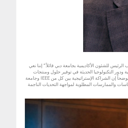
 الأحمد رئيس IEEE فرع الإمارات ونائب الرئيس للشئون الأكاديمية بجامعة دبي قائلاً:” إننا نعي
نية ودور التكنولوجيا الحديثة في توفير حلول ومنتجات
خضراء تتوافق مع الرؤى الإستراتيجية والمجهودات الحكومية في هذا الصدد ، موضحاً إن الشراكة الإستراتيجية بين كل من IEEE وجامعة
اسات والممارسات المطلوبة لمواجهة التحديات الناجمة