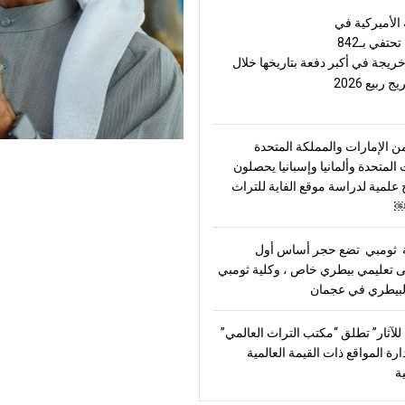
الأميركية في
حتفي بـ842
خريجة في أكبر دفعة بتاريخها خلال
ربيع 2026
ن الإمارات والمملكة المتحدة
 المتحدة وألمانيا وإسبانيا يحصلون
علمية لدراسة موقع الفاية للتراث
￼
ثومبي تضع حجر أساس أول
تعليمي بيطري خاص ، وكلية ثومبي
بيطري في عجمان
للآثار” تطلق “مكتب التراث العالمي”
ارة المواقع ذات القيمة العالمية
ية