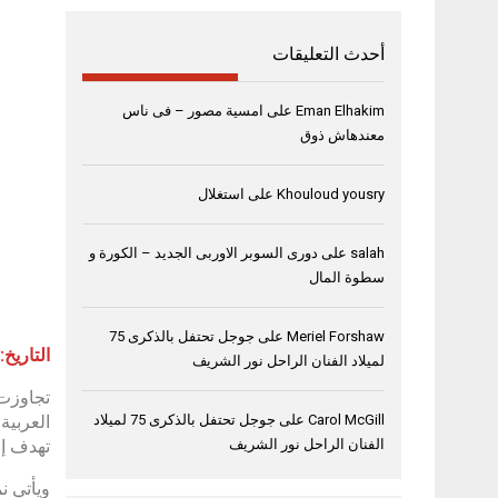
أحدث التعليقات
Eman Elhakim
على
امسية مصور – فى ناس
معندهاش ذوق
Khouloud yousry
على
استغلال
salah
على
دورى السوبر الاوربى الجديد – الكورة و
سطوة المال
Meriel Forshaw
على
جوجل تحتفل بالذكرى 75
التاريخ: 20 أكتوبر 2025 – دبي، الإمارات العربية الم
لميلاد الفنان الراحل نور الشريف
تجاوزت 
Carol McGill
على
جوجل تحتفل بالذكرى 75 لميلاد
تهدف إل
الفنان الراحل نور الشريف
ويأتي ن