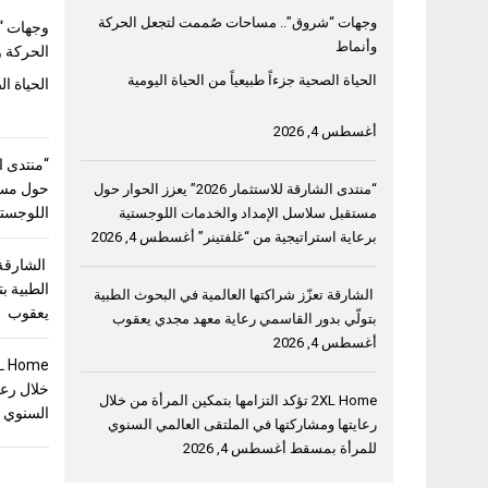
وجهات “شروق”.. مساحات صُممت لتجعل الحركة
وجهات “
وأنماط
الحركة و
الحياة الصحية جزءاً طبيعياً من الحياة اليومية
الحياة ال
أغسطس 4, 2026
حول مست
“منتدى الشارقة للاستثمار 2026” يعزز الحوار حول
اللوجستي
مستقبل سلاسل الإمداد والخدمات اللوجستية
برعاية استراتيجية من “غلفتينر”
أغسطس 4, 2026
الشارقة 
الطبية ب
الشارقة تعزّز شراكتها العالمية في البحوث الطبية
يعقوب
بتولّي بدور القاسمي رعاية معهد مجدي يعقوب
أغسطس 4, 2026
خلال رعا
2XL Home تؤكد التزامها بتمكين المرأة من خلال
السنوي 
رعايتها ومشاركتها في الملتقى العالمي السنوي
للمرأة بمسقط
أغسطس 4, 2026