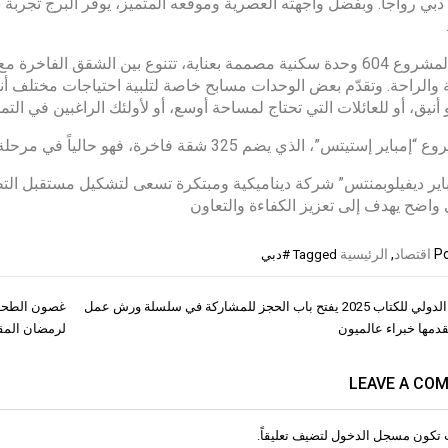
بي رواجاً. وبفضل واجهته العصرية وموقعه المتميز، يوفّر البرج تجربة 
ويضم المشروع 604 وحدة سكنية مصممة بعناية، تتنوع بين الشقق ال
 والراحة. وتقدّم بعض الوحدات مسابح خاصة لتلبية احتياجات مختلف أن
 أنيق، أو للعائلات التي تحتاج لمساحة أوسع، أو لأولئك الراغبين في 
تس”، الذي يضم 325 شقة فاخرة، فهو حالياً في مرحلة متقدمة من الإنشاء ومن المقرر اكتماله في عام 2026.
مباير ديفيلوبمنتس” شركة ديناميكية ومبتكرة تسعى لتشكيل مستقبل ال
واضح يهدف إلى تعزيز الكفاءة والتعاون
Po
اقتصاد
,
الرئيسية
Tagged
#دبي
الشارقة الدولي للكتاب 2025 يفتح باب الحجز للمشاركة في سلسلة ورش عمل
غصون الطحان
ات
دمها خبراء عالميون
لرمضان المق
LEAVE A CO
 تكون
مسجل الدخول
لتضيف تعليقاً.