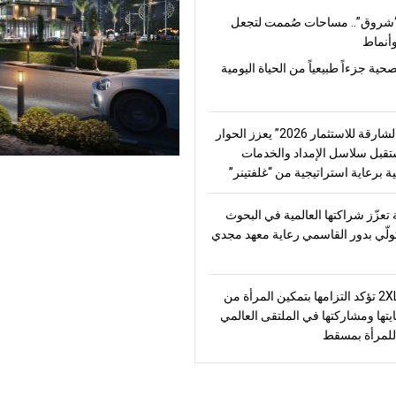
شروق”.. مساحات صُممت لتجعل
أنماط
صحية جزءاً طبيعياً من الحياة اليومية
“منتدى الشارقة للاستثمار 2026” يعزز الحوار
قبل سلاسل الإمداد والخدمات
ة برعاية استراتيجية من “غلفتينر”
تعزّز شراكتها العالمية في البحوث
تولّي بدور القاسمي رعاية معهد مجدي
2XL Home تؤكد التزامها بتمكين المرأة من
يتها ومشاركتها في الملتقى العالمي
للمرأة بمسقط