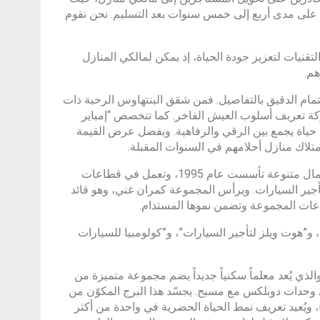
ي على مدى أربع إلى خمس سنوات بعد التسليم. نحن نقوم
تقنيات لتعزيز جودة الحياة، إذ يمكن لمالكي المنازل
هم.
هتمام الدقيق بالتفاصيل. فمن شقق البنتهاوس الرحبة ذات
الشركة تعريف أسلوب العيش الفاخر. كما تتخصص “إمباير
حياة يجمع بين الرقي والرفاهية. وبفضل عرض القيمة
متلاك منازل أحلامهم في السنوات المقبلة.
وتُعد “إمباير ديفيلوبمنتس” جزءاً من مجموعة “غني القابضة”، وهي مجموعة أعمال متنوعة تأسست عام 1995، وتعمل في قطاعات
تأجير السيارات. ويرأس المجموعة كمران غني، وهو قائد
اعات المجموعة وتضمن نموها المستدام.
 و”هوت ويلز لتأجير السيارات”، و”كولومبيا للسيارات
لذي يُعد معلماً سكنياً جديداً يضم مجموعة متميزة من
 وحدات دوبلكس مع مسبح. يجسّد هذا البرج المكوّن من
دوء، ويُعيد تعريف نمط الحياة الحضرية في واحدة من أكثر