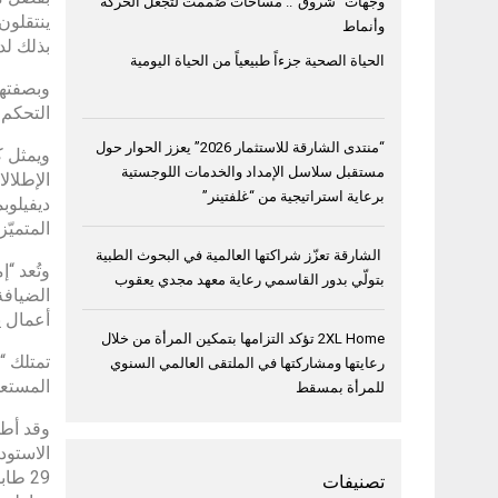
وجهات “شروق”.. مساحات صُممت لتجعل الحركة
ينتقلون
وأنماط
بذلك لد
الحياة الصحية جزءاً طبيعياً من الحياة اليومية
وبصفتها
التحكم 
“منتدى الشارقة للاستثمار 2026” يعزز الحوار حول
ويمثل ك
مستقبل سلاسل الإمداد والخدمات اللوجستية
الإطلال
برعاية استراتيجية من “غلفتينر”
ديفيلوب
المتميّ
الشارقة تعزّز شراكتها العالمية في البحوث الطبية
بتولّي بدور القاسمي رعاية معهد مجدي يعقوب
الضيافة
أعمال ي
2XL Home تؤكد التزامها بتمكين المرأة من خلال
تمتلك “
رعايتها ومشاركتها في الملتقى العالمي السنوي
المستعم
للمرأة بمسقط
وقد أطل
الاستود
29 طا
تصنيفات