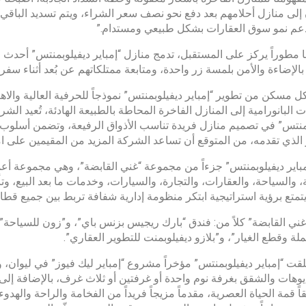
 إلى منازل أحلامهم بعد دفع نحو نصف سعر الشراء، ويتم تسديد الباق
عم نمو سوق العقارات بشكل طبيعي ومستدام.”
 مطوراً يركز على المستقبل، تدمج منازل “إمباير ديفيلوبمنتس” أحدث ال
بالإضاءة والأمن بلمسة زر واحدة، ومتابعة ممتلكاتهم عن بُعد أثناء سفر
ل مسكن من تطوير “إمباير ديفيلوبمنتس” نموذجاً للحرفية العالية والا
ات البانورامية إلى المنازل الفاخرة المحاطة بالطبيعة الهادئة، تُعيد 
منتس” في تصميم منازل فريدة تناسب الأذواق الرفيعة، وتضمن أسلوب 
ز الذي تقدمه، من المتوقع أن تساعد الشركة المزيد من المقيمين على ا
، والسياحة، والعقارات، والتجارة، والسيارات، وخدمات ما بعد البيع، و
تمتع برؤية استراتيجية ابتكر منظومة إدارية شفافة تربط بين جميع قط
غني القابضة” كلاً من: فندق “بارك ريجيس بزنس باي”، و”زون للسياحة”،
لة وقطع الغيار”، و”بلازو ديفيلوبمنت للتطوير العقاري”.
قت “إمباير ديفيلوبمنتس” مؤخراً مشروع “إمباير ليك فيوز” في ليوان، وا
يوهات والشقق بغرفة نوم واحدة أو غرفتين أو ثلاث غرف، بالإضافة إلى
بقاً قمة الحياة العصرية، مقدماً مزيجاً فريداً من الفخامة والراحة واله