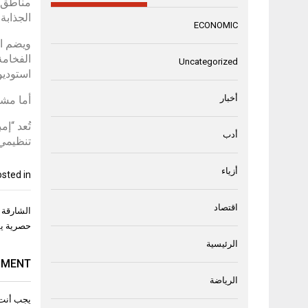
مناطق د
الجذابة.
ECONOMIC
الفخامة
Uncategorized
استوديو
أخبار
أما مشروع “إمباير إستي
تُعد “إ
أدب
تنظيمي 
أزياء
sted in
اقتصاد
تصفّح
المقال
حصرية يق
الرئيسية
MMENT
الرياضة
يجب أنت