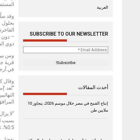
المستمر
العربية
وقد سلّ
SUBSCRIBE TO OUR NEWSLETTER
ذوي الد
Email
Address
*
في أرجا
وقال كم
أحدث المقالات
“تُعد ’
النهائي
المرافق
إنتاج القمح في مصر خلال موسم 2026، يتجاوز 10
ملايين طن
“لا يزا
0.5%، تجعل عملية التملّك أكثر سهولة للعائلات ذات الدخل المتوسط والمحدود.
بفضل مف