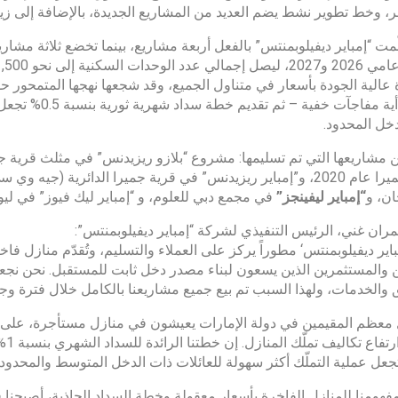
، وخط تطوير نشط يضم العديد من المشاريع الجديدة، بالإضافة إلى ز
مت “إمباير ديفيلوبمنتس” بالفعل أربعة مشاريع، بينما تخضع ثلاثة مشا
– دون أية مفاجآ
خل المحدود.
ن، و
“إمباير ليفينجز”
في مجمع دبي للعلوم، و “إمباير ليك فيوز” في ليو
ران غني، الرئيس التنفيذي لشركة “إمباير ديفيلوبمنتس”:
إمباير ديفيلوبمنتس‘ مطوراً يركز على العملاء والتسليم، وتُقدّم منازل 
ين والمستثمرين الذين يسعون لبناء مصدر دخل ثابت للمستقبل. نحن نج
 والخدمات، ولهذا السبب تم بيع جميع مشاريعنا بالكامل خلال فترة وجي
ل معظم المقيمين في دولة الإمارات يعيشون في منازل مستأجرة، على 
بسب
هومنا للمنازل الفاخرة بأسعار معقولة وخطة السداد الجاذبة، أصبحنا