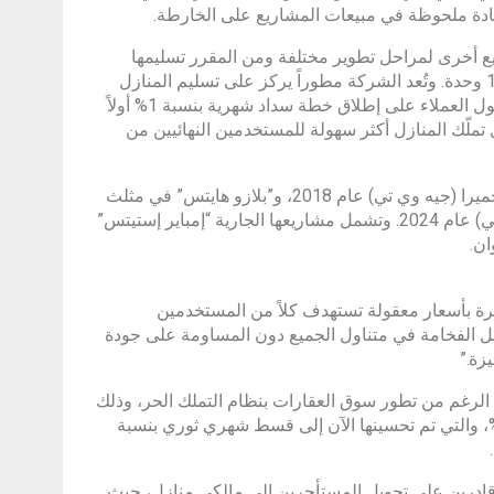
يادة ملحوظة في مبيعات المشاريع على الخارطة.
ريع أخرى لمراحل تطوير مختلفة ومن المقرر تسليمها
بحلول عامي 2026 و2027، ليصل إجمالي عدد الوحدات السكنية إلى نحو 1,500 وحدة. وتُعد الشركة مطوراً يركز على تسليم المنازل
الفاخرة عالية الجودة بأسعار في متناول الجميع، وقد شجعها نهجها المتمحور حول العملاء على إطلاق خطة سداد شهرية بنسبة 1% أولاً
ت خفية – ثم تقديم خطة سداد شهرية ثورية بنسبة 0.5% تجعل تملّك المنازل أكثر سهولة للمستخدمين النهائيين من
ومن بين مشاريعها التي تم تسليمها: مشروع “بلازو ريزيدنس” في مثلث قرية جميرا (جيه وي تي) عام 2018، و”بلازو هايتس” في مثلث
قرية جميرا عام 2020، و”إمباير ريزيدنس” في قرية جميرا الدائرية (جيه وي سي) عام 2024. وتشمل مشاريعها الجارية “إمباير إستيتس”
ان.
فاخرة بأسعار معقولة تستهدف كلاً من المستخدمين
عل الفخامة في متناول الجميع دون المساومة على جودة
زة.”
الرغم من تطور سوق العقارات بنظام التملك الحر، وذلك
ب ارتفاع تكاليف تملّك المنازل. إن خطتنا الرائدة للسداد الشهري بنسبة 1%، والتي تم تحسينها الآن إلى قسط شهري ثوري بنسبة
 قادرين على تحويل المستأجرين إلى مالكي منازل، حيث