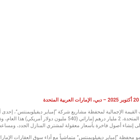
تحدة
القيمة الإجمالية لمحفظة مشاريع شركة “إمباير ديفيلوبمنتس”، إحدى أ
العربية المتحدة، 2 مليار درهم إماراتي (540 مليون
ى إنشاء أصول فاخرة بأسعار معقولة لمشتري المنازل الجدد، ومساعدة 
مو محفظة “إمباير ديفيلوبمنتس” متماشياً مع أداء سوق العقارات الإماراتي،