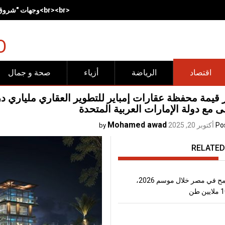
<br><br>وجهات "شروق".. مساحات صُممت لتجعل الحركة وأنماط<br>الحياة الصحية جزءاً طبيعياً من الحياة اليومية<span lang="EN" dir="LTR" style="font-size:17.0pt;line-height:150%"></span><br><br>
O
اقتصاد
الرياضة
أزياء
صحة و جمال
 قيمة محفظة عقارات إمباير للتطوير العقاري ملياري د
 مع دولة الإمارات العربية المتحدة
Mohamed awad
Po
أكتوبر 20, 2025
by
RELATED
إنتاج القمح في مصر خلال موسم 2026،