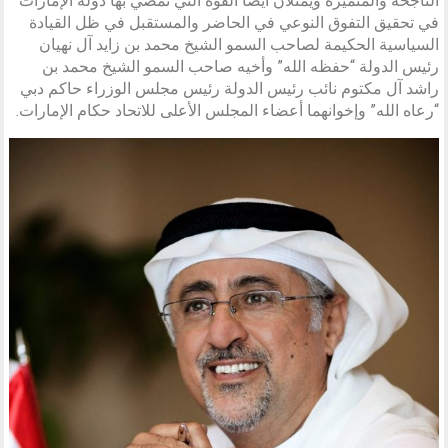
الناجحة والمتميزة ويمثلان أيضا القوة التي تمضي بها دولة الإمارات
في تحقيق التفوق النوعي في الحاضر والمستقبل في ظل القيادة
السياسية الحكيمة لصاحب السمو الشيخ محمد بن زايد آل نهيان
رئيس الدولة “حفظه الله” وأخيه صاحب السمو الشيخ محمد بن
راشد آل مكتوم نائب رئيس الدولة رئيس مجلس الوزراء حاكم دبي
“رعاه الله” وإخوانهما أعضاء المجلس الأعلى للاتحاد حكام الإمارات.