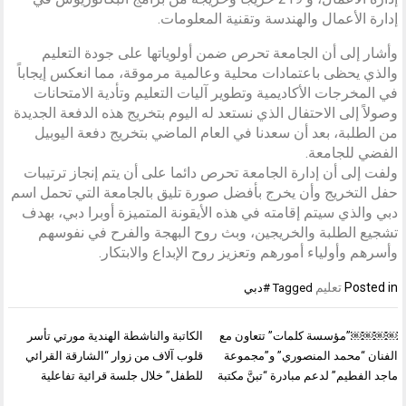
إدارة الأعمال والهندسة وتقنية المعلومات.
وأشار إلى أن الجامعة تحرص ضمن أولوياتها على جودة التعليم
والذي يحظى باعتمادات محلية وعالمية مرموقة، مما انعكس إيجاباً
في المخرجات الأكاديمية وتطوير آليات التعليم وتأدية الامتحانات
وصولاً إلى الاحتفال الذي نستعد له اليوم بتخريج هذه الدفعة الجديدة
من الطلبة، بعد أن سعدنا في العام الماضي بتخريج دفعة اليوبيل
الفضي للجامعة.
ولفت إلى أن إدارة الجامعة تحرص دائما على أن يتم إنجاز ترتيبات
حفل التخريج وأن يخرج بأفضل صورة تليق بالجامعة التي تحمل اسم
دبي والذي سيتم إقامته في هذه الأيقونة المتميزة أوبرا دبي، بهدف
تشجيع الطلبة والخريجين، وبث روح البهجة والفرح في نفوسهم
وأسرهم وأولياء أمورهم وتعزيز روح الإبداع والابتكار.
Posted in
تعليم
Tagged
#دبي
تصفّح
￼￼￼￼”مؤسسة كلمات” تتعاون مع
الكاتبة والناشطة الهندية مورتي تأسر
المقالات
الفنان “محمد المنصوري” و”مجموعة
قلوب آلاف من زوار “الشارقة القرائي
ماجد الفطيم” لدعم مبادرة “تبنَّ مكتبة
للطفل” خلال جلسة قرائية تفاعلية