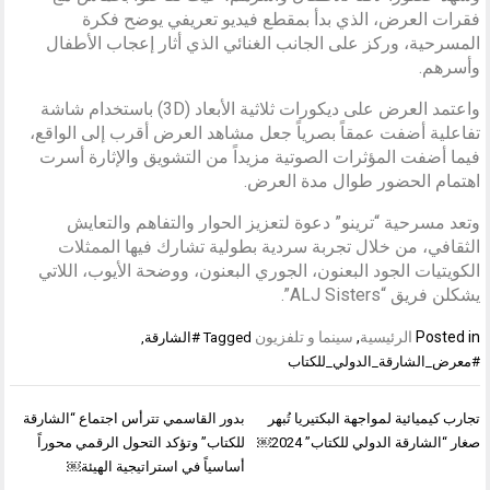
فقرات العرض، الذي بدأ بمقطع فيديو تعريفي يوضح فكرة
المسرحية، وركز على الجانب الغنائي الذي أثار إعجاب الأطفال
وأسرهم.
واعتمد العرض على ديكورات ثلاثية الأبعاد (3D) باستخدام شاشة
تفاعلية أضفت عمقاً بصرياً جعل مشاهد العرض أقرب إلى الواقع،
فيما أضفت المؤثرات الصوتية مزيداً من التشويق والإثارة أسرت
اهتمام الحضور طوال مدة العرض.
وتعد مسرحية “ترينو” دعوة لتعزيز الحوار والتفاهم والتعايش
الثقافي، من خلال تجربة سردية بطولية تشارك فيها الممثلات
الكويتيات الجود البعنون، الجوري البعنون، ووضحة الأيوب، اللاتي
يشكلن فريق “ALJ Sisters”.
Posted in
الرئيسية
,
سينما و تلفزيون
Tagged
#الشارقة
,
#معرض_الشارقة_الدولي_للكتاب
تصفّح
تجارب كيميائية لمواجهة البكتيريا تُبهر
بدور القاسمي تترأس اجتماع “الشارقة
المقالات
صغار “الشارقة الدولي للكتاب” 2024￼
للكتاب” وتؤكد التحول الرقمي محوراً
أساسياً في استراتيجية الهيئة￼