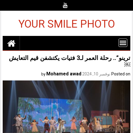
Ski
t
conten
YOUR SMILE PHOTO
ترينو”.. رحلة العمر لـ3 فتيات يكتشفن قيم التعايش
￼
Mohamed awad
Posted on
نوفمبر 10, 2024
by