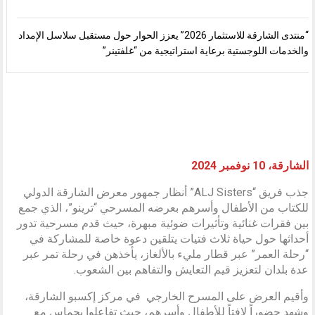
“منتدى الشارقة للاستثمار 2026” يعزز الحوار حول مستقبل سلاسل الإمداد
والخدمات اللوجستية برعاية استراتيجية من “غلفتينر”
الشارقة، 10 نوفمبر 2024
جذب فريق “ALJ Sisters” أنظار جمهور معرض الشارقة الدولي
للكتاب من الأطفال وأسرهم بعرضه المسرحي “ترينو”، الذي جمع
بين فقرات غنائية وتأثيرات ضوئية مبهرة، حيث قدم مسرحية تدور
أحداثها حول حياة ثلاث فتيات يتلقين دعوة خاصة للمشاركة في
“رحلة العمر” عبر قطار مليء بالألغاز، يأخذهن في رحلة تمر عبر
عدة بلدان لتعزيز قيم التعايش والتفاهم بين الشعوب.
وأقيم العرض على المسرح الخارجي في مركز إكسبو الشارقة،
وشهد حضوراً لافتاً للأطفال وأسرهم، حيث تفاعلوا بحماس مع