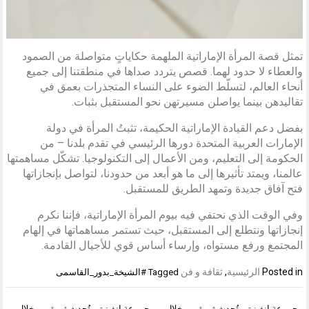
تمثل قصة المرأة الإماراتية الملهمة حكاياتٍ متواصلة من الصمود
والعطاء لا حدود لهما. قصص يتردد صداها في منطقتنا إلى جميع
أنحاء العالم، لتسلّط الضوء على النساء المتجذرات بعمق في
تقاليدهن بينما يواصلن مسيرتهن نحو المستقبل بثبات.
بفضل دعم القيادة الإماراتية الحكيمة، تثبتُ المرأة في دولة
الإمارات العربية المتحدة دورها الرئيسي في تقدم بلدنا – من
الحكومة إلى التعليم، ومن الأعمال إلى التكنولوجيا. تشكّل مساهمتها
عالمنا، ويمتد تأثيرها إلى ما هو أبعد من حدودنا، لتواصل بإنجازاتها
فتح آفاق جديدة وتمهد الطريق للمستقبل.
وفي الوقت الذي نحتفي فيه بيوم المرأة الإماراتية، فإننا نكرم
إنجازاتها ونتطلع إلى المستقبل، حيث تستمر مساهماتها في إلهام
المجتمع ورفع مستواه، وإرساء أساس قوي للأجيال القادمة.
Posted in
الرئيسية
,
ثقافة و فن
Tagged
#الشيخة_بدور_القاسمى
تصفّح
مجموعة انفينيتى تُحدث ثورة من خلال
مجموعة انفينيتى تُحدث ثورة من خلال