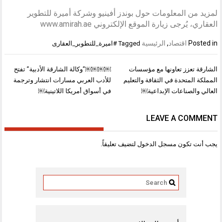
لمزيد من المعلومات حول بوندز أفينيو وشركة أميرة للتطوير
العقاري، يُرجى زيارة الموقع الإلكتروني www.amirah.ae
Posted in
اقتصاد
,
الرئيسية
Tagged
#اميرة_للتطوبر_العقارى
تصفّح
الشارقة تعزز تعاونها مع مؤسسات
￼￼￼￼”وكالة الشارقة الأدبية” تفتح
المقالات
المملكة المتحدة في الثقافة والتعليم
للأدب العربي مسارات انتشار وترجمة
العالي والصناعات الإبداعية￼
في أسواق أمريكا اللاتينية￼
LEAVE A COMMENT
يجب أنت تكون
مسجل الدخول
لتضيف تعليقاً.