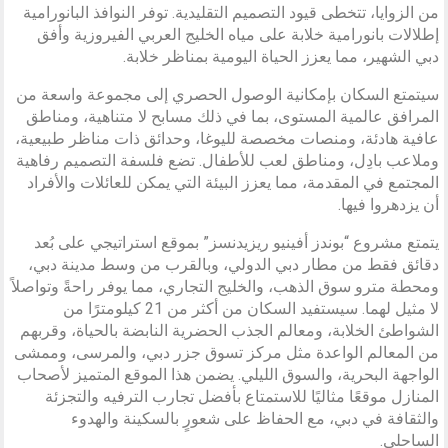
من الزوايا، تتخطى قيود التصميم التقليدية. توفر النوافذ البانورامية
إطلالات بانورامية خلابة على مياه الخليج العربي الفيروزية وأفق
دبي الشهير، مما يعزز الحياة اليومية بمناظر خلابة.
سيتمتع السكان بإمكانية الوصول الحصري إلى مجموعة واسعة من
المرافق عالمية المستوى، بما في ذلك مسابح لا متناهية، ومناطق
عافية هادئة، ومنصات مخصصة لليوغا، وحدائق ذات مناظر طبيعية،
وملاعب بادِل، ومناطق لعب للأطفال. تضع فلسفة التصميم رفاهية
المجتمع في المقدمة، مما يعزز البيئة التي يمكن للعائلات والأفراد
أن يزدهروا فيها.
يتمتع مشروع “بوندز أفينيو ريزيدنسز” بموقع استراتيجي على بُعد
دقائق فقط من مطار دبي الدولي، وبالقرب من وسط مدينة دبي،
ومحطة مترو سوق الذهب، والخليج التجاري، مما يوفر راحةً وتواصلاً
لا مثيل لهما. سيستفيد السكان من أكثر من 21 كيلومترًا من
الشواطئ الخلابة، ومعالم الجذب الحضرية النابضة بالحياة، وقربهم
من المعالم الواعدة مثل مركز تسوق جزر دبي، والمرسى، وممشى
الواجهة البحرية، والسوق الليلي. يضمن هذا الموقع المتميز لأصحاب
المنازل موقعًا مثاليًا للاستمتاع بأفضل تجارب الترفيه والتجزئة
والثقافة في دبي، مع الحفاظ على شعورٍ بالسكينة والهدوء
الساحلي.