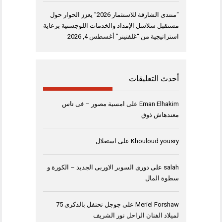
“منتدى الشارقة للاستثمار 2026” يعزز الحوار حول
مستقبل سلاسل الإمداد والخدمات اللوجستية برعاية
استراتيجية من “غلفتينر”
أغسطس 4, 2026
أحدث التعليقات
Eman Elhakim
على
امسية مصور – فى ناس
معندهاش ذوق
Khouloud yousry
على
استغلال
salah
على
دورى السوبر الاوربى الجديد – الكورة و
سطوة المال
Meriel Forshaw
على
جوجل تحتفل بالذكرى 75
لميلاد الفنان الراحل نور الشريف