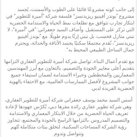
إلى جانب كونه مشروعًا قائمًا على الطوب والأسمنت، يُجسد
مشروع “بوندز أفينيو ريزيدنسز” فلسفة شركة “أميرة للتطوير” في
ابتكار تجارب تتوافق مع تطلعات نمط الحياة والاستدامة الحضرية
التي تركز على المستقبل. وأضاف السيد جعفراني: “في “أميرة”، لا
نبني منازل فحسب، بل نبني إرثًا يدوم طويلًا. مع “بوندز أفينيو
ريزيدنسز”، نُقدم مجتمعًا سكنيًا يجسد الأناقة والحداثة، ويحترم
جمال الساحل الطبيعي المحيط به”.
مع تقدم أعمال البناء، تواصل شركة أميرة للتطوير العقاري التزامها
بتقديم أعلى معايير الجودة والتصميم، بالتعاون مع أبرز المهندسين
المعماريين والمخططين وخبراء الاستدامة لضمان استيفاء جميع
جوانب المشروع لأفضل الممارسات العالمية، مع الاحتفاء بالهوية
الحضرية الفريدة لدبي.
أسس السيد محمد يوسف جعفراني شركة أميرة للتطوير العقاري،
وهي شركة تطوير عقاري رائدة مقرها دبي، تُكرّس جهودها لإعادة
تعريف الحياة الحضرية من خلال الابتكار المعماري والاستدامة
والتصميم المدروس. بالتزامها الراسخ بالجودة والمجتمع، تتجاوز
رؤية الشركة المساحات السكنية، لتخلق بيئات متكاملة تُلهم
وتتواصل وتدوم.