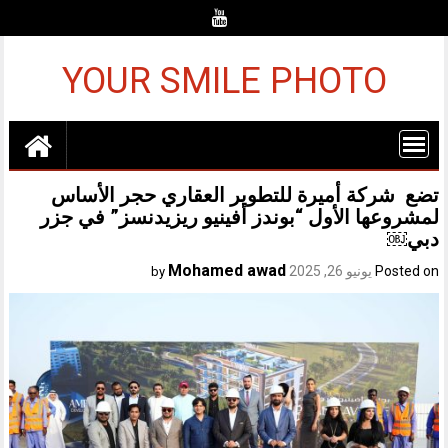
Ski
t
conten
YOUR SMILE PHOTO
تضع شركة أميرة للتطوير العقاري حجر الأساس
لمشروعها الأول “بوندز أفينيو ريزيدنسز” في جزر
دبي￼
Mohamed awad
Posted on
يونيو 26, 2025
by