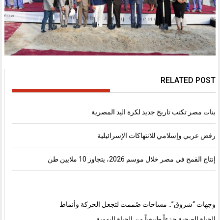
RELATED POST
بنات مصر تكتب تاريخ جديد لكرة اليد المصرية
رفض عربي وإسلامي للانتهاكات الإسرائيلية
إنتاج القمح في مصر خلال موسم 2026، يتجاوز 10 ملايين طن
وجهات “شروق”.. مساحات صُممت لتجعل الحركة وأنماط
الحياة الصحية جزءاً طبيعياً من الحياة اليومية