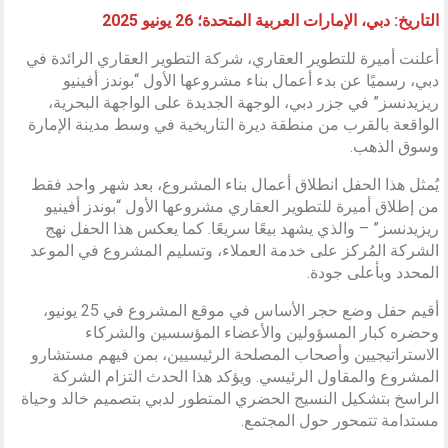
التاريخ: دبي، الإمارات العربية المتحدة؛ 26 يونيو 2025
أعلنت أميرة للتطوير العقاري، شركة التطوير العقاري الرائدة في
دبي، رسميًا عن بدء أعمال بناء مشروعها الأول “بوندز أفينيو
ريزيدنسز” في جزر دبي، الوجهة الجديدة على الواجهة البحرية،
الواقعة بالقرب من منطقة ديرة التاريخية في وسط مدينة الإمارة
وسوق الذهب.
يُمثل هذا الحفل انطلاق أعمال بناء المشروع، بعد شهر واحد فقط
من إطلاق أميرة للتطوير العقاري مشروعها الأول “بوندز أفينيو
ريزيدنسز” – والذي يشهد بيعًا سريعًا. كما يعكس هذا الحفل نهج
الشركة المُركز على خدمة العملاء، وتسليم المشروع في الموعد
المحدد وبأعلى جودة.
أقيم حفل وضع حجر الأساس في موقع المشروع في 25 يونيو،
وحضره كبار المسؤولين والأعضاء المؤسسين والشركاء
الاستراتيجيين وأصحاب المصلحة الرئيسيين، بمن فيهم مستشارو
المشروع والمقاول الرئيسي. ويؤكد هذا الحدث التزام الشركة
الراسخ بتشكيل النسيج الحضري المتطور لدبي بتصميم خالد وحياة
مستدامة تتمحور حول المجتمع.