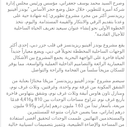
وصرح السيد محمد يوسف جعفراني، مؤسس ورئيس مجلس إدارة
شركة أميرة للتطوير، خلال حفل وضع حجر الأساس: “بوندز أفينيو
ريزيدنسز أكثر من مجرد مشروع تطويري؛ إنه شهادة حية على
وعدنا بتقديم الرقي والابتكار والقيمة المستدامة. واليوم، نتخذ
الخطوة الأولى نحو إنشاء عنوان سيعيد تعريف الحياة الساحلية
للأجيال القادمة”.
يقع مشروع بوندز أفينيو ريزيدنسز في قلب جزر دبي، إحدى أكثر
الوجهات الساحلية المخططة تحويلاً في دبي، ويضع معياراً جديداً
لحياة فاخرة على الواجهة البحرية. يجمع المشروع بين الأشكال
المعمارية الرائعة والتصاميم الداخلية العملية والواسعة، مما يوفر
للسكان مزيجاً سلساً من الفخامة والراحة والتواصل.
سيضم مشروع “بوندز أفينيو ريزيدنسز” مزيجًا مختارًا بعناية من
الشقق المكونة من غرفة نوم واحدة، وغرفتين، وثلاث غرف نوم،
ومنازل تاون هاوس أنيقة وثلاث غرف نوم، وشقق بنتهاوس فاخرة
بأربع غرف نوم. تتراوح مساحات الوحدات بين 810 و4,416 قدمًا
مربعة، بأسعار تبدأ من 1.63 مليون درهم إماراتي و9.95 مليون
درهم إماراتي، مما يضمن خيارات متنوعة للمستثمرين
والمستخدمين النهائيين. صُممت الوحدات لتحقيق أقصى استفادة
من المساحة والإضاءة الطبيعية، وتتميز بتصميمات انسيابية خالية