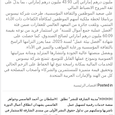
مليون درهم إماراتي إلى 43.93 مليون درهم إماراتي ، بما يدلّ على
ثقة المروج الانضباط المالي.
على صعيد الموظفين والثقافة المؤسسية، طرحت شركة نيسوس
برنامجًا لخطة ملكية أسهم الموظفين لمكافأة الكفاءات ذات الأداء
المتمي، وتلقت جائزة من المعهد العالمي للعقارات ضمن فئة
“أفضل عملية جمع أموال للسنة” عن استثمار فريد من نوعه بقيمة
60.09 مليون درهم أماراتي لصالح الصندوق، كما حصلت على
شهادة “أفضل بيئة عمل” لسنة 2025، مما يعزز التزامها الراسخ
بالثقافة المؤسسية ورعاية المواهب والتميز في الأداء.
وبفضل منصتها عالية الجودة وانتشارها المتزايد ومتانة ميزانيتها
العمومية ونموذج عملها القابل للتوسع، تتمتع شركة نيسوس
للخدمات المالية بمكانة راسخة تتيح لها الحفاظ على الزخم الحالي
وتحقيق قيمة متميزة للمستثمرين والشركاء وأصحاب المصلحة في
كل من الهند والإمارات العربية المتحدة.
Posted in
اقتصاد
,
الرئيسية
تصفّح
￼￼￼￼”مدينة الشارقة للنشر” تطلق
￼سلطان بن أحمد القاسمي وجواهر
المقالات
منصة خدمات رقمية لتسهيل عمل
القاسمي يشهدان انطلاق أعمال الدورة
ناشريها وتمكينهم من تداول حقوق النشر
الأولى من منتدى الشارقة للاستثمار في