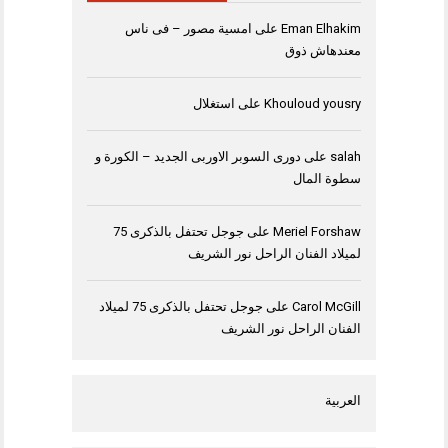
Eman Elhakim
على
امسية مصور – فى ناس
معندهاش ذوق
Khouloud yousry
على
استغلال
salah
على
دورى السوبر الاوربى الجديد – الكورة و
سطوة المال
Meriel Forshaw
على
جوجل تحتفل بالذكرى 75
لميلاد الفنان الراحل نور الشريف
Carol McGill
على
جوجل تحتفل بالذكرى 75 لميلاد
الفنان الراحل نور الشريف
العربية