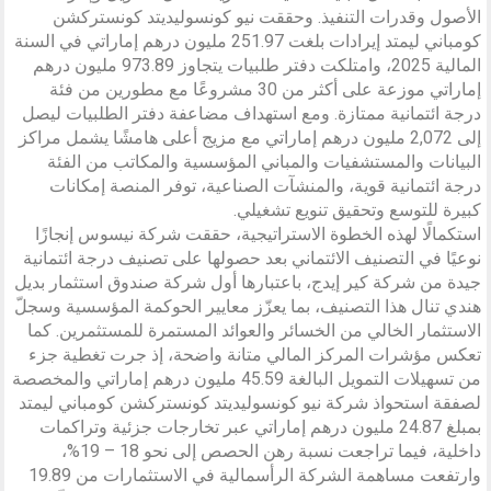
الأصول وقدرات التنفيذ. وحققت نيو كونسوليديتد كونستركشن
كومباني ليمتد إيرادات بلغت 251.97 مليون درهم إماراتي في السنة
المالية 2025، وامتلكت دفتر طلبيات يتجاوز 973.89 مليون درهم
إماراتي موزعة على أكثر من 30 مشروعًا مع مطورين من فئة
درجة ائتمانية ممتازة. ومع استهداف مضاعفة دفتر الطلبيات ليصل
إلى 2,072 مليون درهم إماراتي مع مزيج أعلى هامشًا يشمل مراكز
البيانات والمستشفيات والمباني المؤسسية والمكاتب من الفئة
درجة ائتمانية قوية، والمنشآت الصناعية، توفر المنصة إمكانات
كبيرة للتوسع وتحقيق تنويع تشغيلي.
استكمالًا لهذه الخطوة الاستراتيجية، حققت شركة نيسوس إنجازًا
نوعيًا في التصنيف الائتماني بعد حصولها على تصنيف درجة ائتمانية
جيدة من شركة كير إيدج، باعتبارها أول شركة صندوق استثمار بديل
هندي تنال هذا التصنيف، بما يعزّز معايير الحوكمة المؤسسية وسجلّ
الاستثمار الخالي من الخسائر والعوائد المستمرة للمستثمرين. كما
تعكس مؤشرات المركز المالي متانة واضحة، إذ جرت تغطية جزء
من تسهيلات التمويل البالغة 45.59 مليون درهم إماراتي والمخصصة
لصفقة استحواذ شركة نيو كونسوليديتد كونستركشن كومباني ليمتد
بمبلغ 24.87 مليون درهم إماراتي عبر تخارجات جزئية وتراكمات
داخلية، فيما تراجعت نسبة رهن الحصص إلى نحو 18 – 19%،
وارتفعت مساهمة الشركة الرأسمالية في الاستثمارات من 19.89