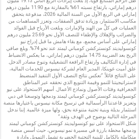
ظل الزخم المتتابع قويًا، إذ بلغت إيرادات الربع الثاني 19.13 مليون
درهم إماراتي، بارتفاع نسبته 61% بالمقارنة مع 11.90 مليون درهم
إماراتي في الربع الأول من السنة المالية 2026، مدفوعة بتحقق
مكاسب الاستثمار، وزيادة تدفق الصفقات، وتعزز المساهمات من
العمليات في كلٍّ من الهند والإمارات. وبلغت الأرباح قبل الفوائد
والضرائب والإهلاك والإطفاء للنصف الأول نحو 25.69 مليون درهم
إماراتي على أساس مجمع، مع بقاء هامش ما قبل إدراج نيو
كونسوليديتد كونستركشن كومباني ليمتد عند نحو 74%. وبلغ صافي
الربح بعد الضريبة 14.75 مليون درهم إماراتي، ما يعكس الانضباط
في إدارة التكاليف وارتفاع الرافعة التشغيلية وتنوع مصادر الدخل.
علق أميت غوينكا، المدير العام لشركة نيسوس للخدمات المالية،
على النتائج قائلاً: “تعكس نتائج النصف الأول التنفيذ المنضبط
لاستراتيجيتنا للنمو وقيمة التنويع الذي نحققه عبر المناطق
الجغرافية وفئات الأصول ونماذج الأعمال. أسهم الاستحواذ على نيو
كونسوليديتد كونستركشن كومباني ليمتد ودمجها وتوسعنا في دبي
وتعزيز قاعدتنا الرأسمالية في ترسيخ مكانة نيسوس ياعتيارها منصة
استثمار بديلة وبنية تحتية متنوعة بحق، ولها ميزة عالمية. إننا ندخل
المرحلة التالية بوضوح في الهدف وثقة.”
شكل الاستحواذ على نيو كونسوليديتد كونستركشن كومباني ليمتد
ودمجها محطة بارزة في مسيرة نمو نيسوس، حيث أسس منصة
متكاملة بالكامل للبنية التحتية الحضرية تشمل التمويل وإدارة