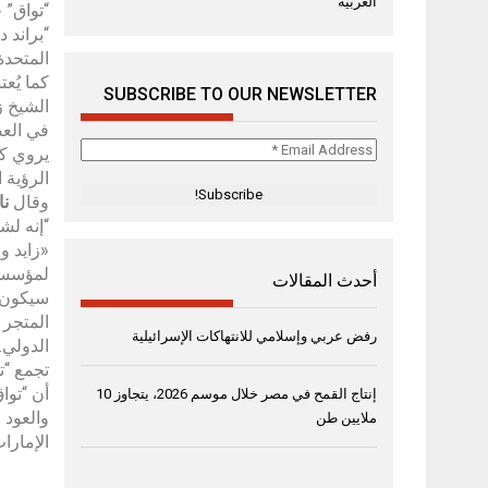
العربية
“تواق” 
“براند 
المتحدة
كما يُعت
SUBSCRIBE TO OUR NEWSLETTER
الشيخ ز
في العص
Email
يروي كل
Address
الرؤية ا
*
وقال
نا
“إنه لش
«زايد و
لمؤسسي 
أحدث المقالات
سيكون م
المتجر 
رفض عربي وإسلامي للانتهاكات الإسرائيلية
الدولي.
تجمع “ت
أن “توا
إنتاج القمح في مصر خلال موسم 2026، يتجاوز 10
والعود 
ملايين طن
الإمارات