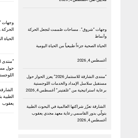
وجهات “
الحركة و
وجهات “شروق”.. مساحات صُممت لتجعل الحركة
وأنماط
الحياة ال
الحياة الصحية جزءاً طبيعياً من الحياة اليومية
أغسطس 4, 2026
حول مست
اللوجستي
“منتدى الشارقة للاستثمار 2026” يعزز الحوار حول
مستقبل سلاسل الإمداد والخدمات اللوجستية
الشارقة 
برعاية استراتيجية من “غلفتينر”
أغسطس 4, 2026
الطبية ب
يعقوب
الشارقة تعزّز شراكتها العالمية في البحوث الطبية
بتولّي بدور القاسمي رعاية معهد مجدي يعقوب
أغسطس 4, 2026