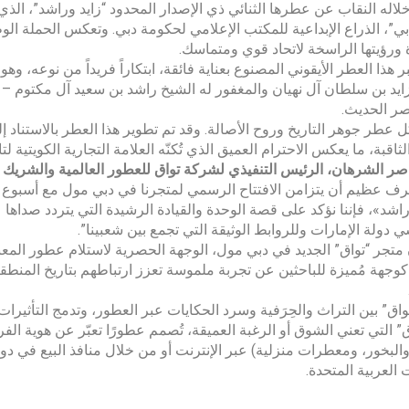
خلاله النقاب عن عطرها الثنائي ذي الإصدار المحدود “زايد وراشد”، الذي
دبي”، الذراع الإبداعية للمكتب الإعلامي لحكومة دبي. وتعكس الحملة الوطن
 ورؤيتها الراسخة لاتحاد قوي ومتماسك.
بر هذا العطر الأيقوني المصنوع بعناية فائقة، ابتكاراً فريداً من نوعه، وهو
ايد بن سلطان آل نهيان والمغفور له الشيخ راشد بن سعيد آل مكتوم – و
ر الحديث.
 عطر جوهر التاريخ وروح الأصالة. وقد تم تطوير هذا العطر بالاستنا
لثاقبة، ما يعكس الاحترام العميق الذي تُكنّه العلامة التجارية الكويتية ل
صر الشرهان، الرئيس التنفيذي لشركة تواق للعطور العالمية والشريك
رف عظيم أن يتزامن الافتتاح الرسمي لمتجرنا في دبي مول مع أسبوع الا
راشد»، فإننا نؤكد على قصة الوحدة والقيادة الرشيدة التي يتردد صداها عب
دولة الإمارات وللروابط الوثيقة التي تجمع بين شعبينا”.
تجر “تواق” الجديد في دبي مول، الوجهة الحصرية لاستلام عطور المعبر
كوجهة مُميزة للباحثين عن تجربة ملموسة تعزز ارتباطهم بتاريخ المنطقة
واق” بين التراث والحِرَفية وسرد الحكايات عبر العطور، وتدمج التأثيرا
ق” التي تعني الشوق أو الرغبة العميقة، تُصمم عطورًا تعبّر عن هوية ال
والبخور، ومعطرات منزلية) عبر الإنترنت أو من خلال منافذ البيع في دو
 العربية المتحدة.