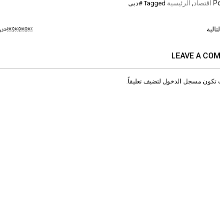
Po
اقتصاد
,
الرئيسية
Tagged
#دبى
تالية
￼￼￼￼«دورة الألعاب ل
ات
LEAVE A CO
 تكون
مسجل الدخول
لتضيف تعليقاً.