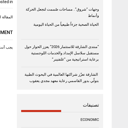
sted in
وجهات “شروق”.. مساحات صُممت لتجعل الحركة
تصفّح
وأنماط
المقالة ال
المقال
الحياة الصحية جزءاً طبيعياً من الحياة اليومية
MMENT
“منتدى الشارقة للاستثمار 2026” يعزز الحوار حول
يجب أنت
مستقبل سلاسل الإمداد والخدمات اللوجستية
برعاية استراتيجية من “غلفتينر”
الشارقة تعزّز شراكتها العالمية في البحوث الطبية
بتولّي بدور القاسمي رعاية معهد مجدي يعقوب
تصنيفات
ECONOMIC