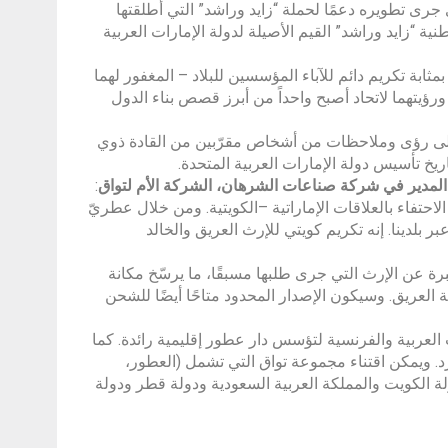
 جرى تطويره دعمًا لحملة “زايد وراشد” التي أطلقتها
ية “زايد وراشد” القيم الأصيلة لدولة الإمارات العربية
 بمثابة تكريم دائم للآباء المؤسسين للبلاد – المغفور لهما
رؤيتهما لاتحاد أصبح واحداً من أبرز قصص بناء الدول
د إلى رؤى وملاحظات من أشخاص مقرّبين من القادة ذوي
تاريخ تأسيس دولة الإمارات العربية المتحدة.
 المدير في شركة صناعات الشرهان، الشركة الأم لتواق
:
حتفاء بالعلاقات الإماراتية –الكويتية. ومن خلال عطريّ
ر بلدينا. إنه تكريم كويتي للإرث العريق والخالد
ة عن الإرث التي جرى طلبها مسبقًا، ما يرسّخ مكانة
 العريق. وسيكون الإصدار المحدود متاحًا أيضًا للشحن
ت العربية والفرنسية لتؤسس دار عطور إقليمية رائدة. كما
فرد. ويمكن اقتناء مجموعة تواق التي تشمل (العطور،
لة الكويت والمملكة العربية السعودية ودولة قطر ودولة