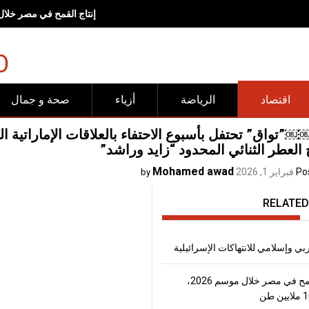
إنتاج القمح في مصر خلال موسم 2026، يتجاوز
O
اقتصاد
الرياضة
أزياء
صحة و جمال
واق” تحتفل بأسبوع الاحتفاء بالعلاقات الإماراتية ا
لعطر الثنائي المحدود “زايد وراشد”
Mohamed awad
Po
فبراير 1, 2026
by
RELATED
 وإسلامي للانتهاكات الإسرائيلية
إنتاج القمح في مصر خلال موسم 2026،