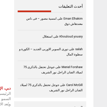
أحدث التعليقات
Eman Elhakim
على
امسية مصور – فى ناس
معندهاش ذوق
Khouloud yousry
على
استغلال
salah
على
دورى السوبر الاوربى الجديد – الكورة و
سطوة المال
Meriel Forshaw
على
جوجل تحتفل بالذكرى 75
لميلاد الفنان الراحل نور الشريف
Carol McGill
على
جوجل تحتفل بالذكرى 75 لميلاد
دبي، الإمار
الفنان الراحل نور الشريف
الرئيسي
السمو ا
ويُعد ا