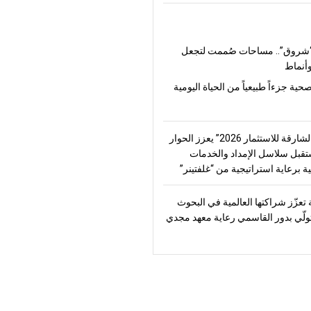
شروق”.. مساحات صُممت لتجعل
أنماط
صحية جزءاً طبيعياً من الحياة اليومية
“منتدى الشارقة للاستثمار 2026” يعزز الحوار
قبل سلاسل الإمداد والخدمات
ة برعاية استراتيجية من “غلفتينر”
تعزّز شراكتها العالمية في البحوث
تولّي بدور القاسمي رعاية معهد مجدي