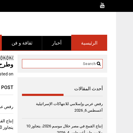
Ski
t
conten
الرئيسية
أخبار
ثقافة و فن
￼￼￼￼”ت
وطرح ا
sted on
 POST
أحدث المقالات
رفض عربي وإسلامي للانتهاكات الإسرائيلية
رفض عربي
أغسطس 6, 2026
إنتاج القمح في مصر خلال موسم 2026، يتجاوز 10
يتجاوز 10 ملايين طن
ملايين طن
أغسطس 4, 2026