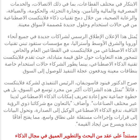
الابتكار في مختلف القطاعات، بما في ذلك الاتصالات، والخدمات
المصرفية والمالية والتأمين، وتجارة التجزئة، والحكومة، والضيافة،
والرعاية الصحية، من خلال دمج تقنيات ذكاء فلايتكست الاصطناعية
من في حالات استخدام وحلول جديدة مُصممة لأسواق معينة.
يُمثل هذا الإعلان الإطلاق الرسمي لشراكات جديدة في جميع أنحاء
أوروبا والشرق الأوسط وأستراليا، مع مؤسسات ستقود تبني تقنيات
الذكاء الاصطناعي من فلاايتكست في القطاعين العام والخاص.
تتمحور هذه التعاونات حول خلق قيمة متبادلة، حيث تقدم فلايتكست
تقنية الذكاء الاصطناعي، بينما يطور الشركاء حالات استخدام خاصة
بنطاقات معينة ويدفعون عجلة التنفيذ للوصول إلى السوق.
صرح الدكتور فينود فاسوديفان، الرئيس التنفيذي لشركة فلايتكست
، قائلاً: “تمثل هذه الشراكات أكثر من مجرد توسع في السوق، بل هي
خطوة جماعية نحو إعادة تعريف إمكانات الذكاء الاصطناعي لدينا
عبر مختلف الصناعات”. وأضاف: “بالتعاون مع شركائنا ذوي الرؤية
الثاقبة، ندفع الذكاء الاصطناعي الوكيل إلى الصدارة، ونحول البيانات
إلى قرارات وإجراءات مستقلة على نطاق واسع، مما يفتح آفاقًا
جديدة ويسرع من ايجاد القيمة”.
مستنداً على عقد من البحث والتطوير العميق في مجال الذكاء