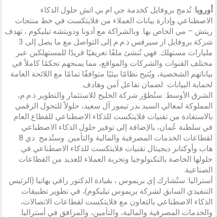
أوروبا
: تُدمج بروفايل كخدمة جي ام بي اتش حلول الذكاء
الاصطناعي وإدارة بيانات العملاء من فلايتكست في خط منتجات
ريتش – مي الخاص بها. وبالشراكة مع أدونا ودويتشه تيليكوم ، تهدف
شركة بروفايل از سيرفس ذ.م.م إلى التواصل مع ما يصل إلى 3
مليارات مستهلك. فهي تُنشئ ملفًا تعريفيًا فريدًا للمستهلكين عبر
مختلف القنوات والشركات والمواقع، مما يمنحهم تحكمًا كاملاً في
بياناتهم الشخصية، ويُتيح نظامًا بيئيًا متوافقًا تمامًا مع اللائحة العامة
لحماية البيانات لضمان تفاعل آمن وهادف.
الشرق الأوسط: ستُطوّر شركة الخليج للاستثمار والتطوير ذ.م.م،
المملوكة لمعالي السيد بدر تيمور آل سعيد، حلولاً للتحول الرقمي
بالاستفادة من تقنيات فلايتكست للذكاء الاصطناعي للقطاع العام
في سلطنة عُمان، بالإضافة إلى توفير حلول الذكاء الاصطناعي
لقطاعات الخدمات المصرفية والمالية والتأمين. وستُدمج دي 8
هاب وأوكتانز ديجيتال تقنيات فلايتكست للذكاء الاصطناعي في
حلولها الخاصة بالتكنولوجيا وتجربة العملاء للعديد من القطاعات
الصناعية.
أستراليا: ستُشارك إي بريموس ، بقيادة الدكتور رافي بهاتيا (الرئيس
التنفيذي السابق لشركة بريموس تيليكوم)، في تطوير تطبيقات
الذكاء الاصطناعي بالتعاون مع فلايتكست لقطاعات الاتصالات،
والخدمات المصرفية والمالية، والتأمين، والمرافق في أستراليا.