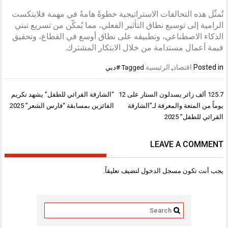
تُمثّل هذه التحالفات الاستراتيجية خطوةً هامةً في مهمة فلايتكست
الرامية إلى توسيع نطاق التأثير الفعلي، مما يُمكّن من تسريع تبني
الذكاء الاصطناعي، وتطبيقه على نطاق أوسع في القطاع، وتحقيق
قيمة أعمال مستدامة من خلال الابتكار المشترك.
Posted in
اقتصاد
,
الرئيسية
Tagged
#دبي
تصفّح
125.7 ألف زائر يسدلون الستار على 12
“الشارقة القرائي للطفل” يشهد تكريم
المقالات
يوماً من المتعة والمعرفة لـ”الشارقة
الفائزين بمسابقة “فارس الشعر” 2025
القرائي للطفل” 2025
LEAVE A COMMENT
يجب أنت تكون
مسجل الدخول
لتضيف تعليقاً.