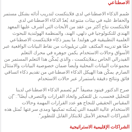
الاصطناعي
صُمم الذكاء الاصطناعي لدى فلايتكست لتدريب أدائه بشكل مستمر
والحفاظ عليه في بيئات متنوعة. يُعدّ الذكاء الاصطناعي لدى
فلايتكست نتاج أكثر من عقد من الأبحاث التي أشرف عليها المعهد
الهندي للتكنولوجيا في دلهي، الهند، والمنظمة الهولندية للبحوث
العلمية التطبيقية في هولندا. ما يميز ذكاء فلايتكست الاصطناعي
حقًا هو تدريبه المكثف على تريليونات من نقاط البيانات الواقعية عبر
الأسواق وحالات الاستخدام. يكمن جوهره في محرك التعلم
الفيدرالي الخاص بـفلايتكست ، والذي يُمكّن هذا التعلم المستمر من
مجموعات البيانات المحلية وأيضاً ضمان خصوصية البيانات والامتثال
الصارم. يمكّن هذا الهيكل الذكاء الاصطناعي من تقديم ذكاء اتساقي
فائق ونتائج دقيقة باستمرار عبر حالات الاستخدام.
صرح الدكتور فينود مضيفاً: “لم يُصمم الذكاء الاصطناعي لدينا
للتحليل فحسب، بل للتفكير واتخاذ القرارات والتصرف أيضًا”.: “إن
المقياس الحقيقي للنجاح هو عدد القرارات المهمة وحالات
الاستخدام عالية القيمة التي يُمكنه تمكينها ومدى سرعتها. تُمثل هذه
الشراكات المحفز الأمثل للابتكار القابل للتطوير”.
الشراكات الإقليمية الاستراتيجية