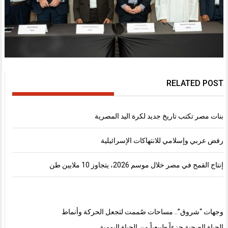
RELATED POST
بنات مصر تكتب تاريخ جديد لكرة اليد المصرية
رفض عربي وإسلامي للانتهاكات الإسرائيلية
إنتاج القمح في مصر خلال موسم 2026، يتجاوز 10 ملايين طن
وجهات “شروق”.. مساحات صُممت لتجعل الحركة وأنماط
الحياة الصحية جزءاً طبيعياً من الحياة اليومية