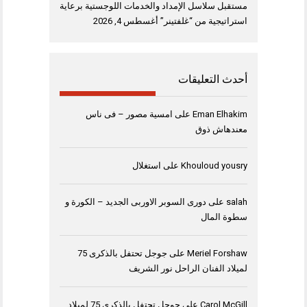
مستقبل سلاسل الإمداد والخدمات اللوجستية برعاية
استراتيجية من “غلفتينر”
أغسطس 4, 2026
أحدث التعليقات
Eman Elhakim
على
امسية مصور – فى ناس
معندهاش ذوق
Khouloud yousry
على
استغلال
salah
على
دورى السوبر الاوربى الجديد – الكورة و
سطوة المال
Meriel Forshaw
على
جوجل تحتفل بالذكرى 75
لميلاد الفنان الراحل نور الشريف
Carol McGill
على
جوجل تحتفل بالذكرى 75 لميلاد