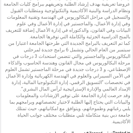
عروضا تعريفية بهدف إرشاد الطلبة وتعريفهم ببرامج كليات الجامعة
ونظام الدراسة والبنية الأكاديمية والتكنولوجية ومتطلبات القبول
والتسجيل في مراحل البكالوريوس في الهندسة وتقنية المعلومات
وفي إدارة الأعمال، والماجستير في إدارة الأعمال وفي علوم
البيانات وفي القانون، والدكتوراه في إدارة الأعمال إضافة للتعريف
بالمنح الدراسية الجزئية والكاملة التي توفرها الجامعة.
كما تم التعريف بالبرامج الجديدة التي طرحتها الجامعة اعتبارا من
سبتمبر من العام الحالي وتشمل 6 برامج جديدة لمرحلتي
البكالوريوس والماجستير والتي تتضمن استحداث 3 درجات في
مرحلة البكالوريوس في مجال القانون وهندسة الحاسوب والذكاء
الإصطناعي، و 3 درجات جديدة في مرحلة الماجستير تشمل العلوم
في الأمن السيبراني والعلوم في الهندسة الكهربائية وإدارة الأعمال
في تخصصات “التسويق الرقمي، إدارة التكنولوجيا المالية، إدارة
الإمداد العالمي والإدارة الإستراتيجية لرأس المال البشري”.
وقد حرصت إدارة الجامعة على توفير الإرشادات والمعلومات
والبيانات التي يحتاج إليها الطلبة لاختيار تخصصاتهم وبرامجهم بما
يلبي رغباتهم وطموحاتهم، ويتوافق مع امكانياتهم، حيث تمتلك
جامعة دبي بنية متكاملة تلبي متطلبات مختلف جوانب الحياة
الأكاديمية.
Posted in
تعليم