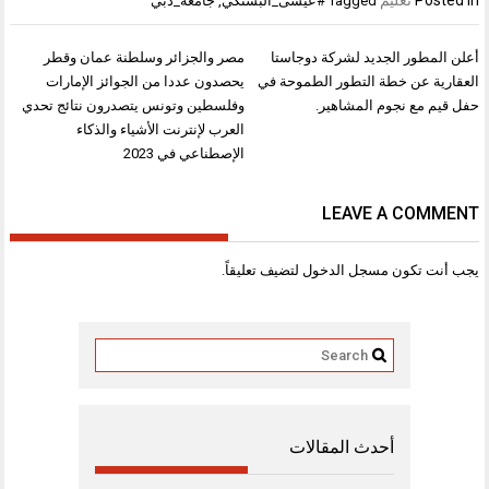
Tagged
#عيسى_البستكي
,
جامعة_دبي
تصفّح
أعلن المطور الجديد لشركة دوجاستا
مصر والجزائر وسلطنة عمان وقطر
المقالات
العقارية عن خطة التطور الطموحة في
يحصدون عددا من الجوائز الإمارات
حفل قيم مع نجوم المشاهير.
وفلسطين وتونس يتصدرون نتائج تحدي
العرب لإنترنت الأشياء والذكاء
الإصطناعي في 2023
LEAVE A COMMENT
يجب أنت تكون
مسجل الدخول
لتضيف تعليقاً.
أحدث المقالات