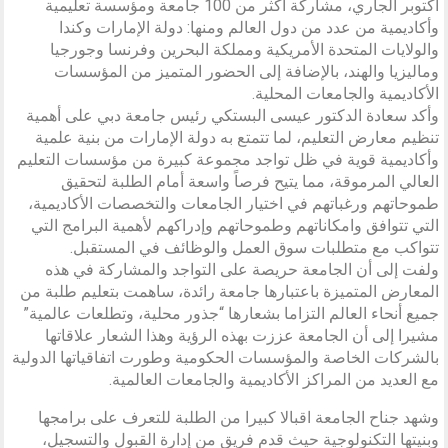
أكتوبر الجاري، مشاركة أكثر من 100 جامعة ومؤسسة تعليمية
وأكاديمية من عدد من دول العالم ومنها: دولة الإمارات وكندا
والولايات المتحدة الأمريكية ومملكة البحرين وفرنسا وجورجيا
وماليزيا والهند، بالإضافة إلى الحضور المتميز من المؤسسات
الأكاديمية والجامعات المحلية.
وأكد سعادة الدكتور عيسى البستكي رئيس جامعة دبي على أهمية
تنظيم معارض التعليم، لما تتمتع به دولة الإمارات من بنية علمية
وأكاديمية قوية في ظل تواجد مجموعة كبيرة من مؤسسات التعليم
العالي المرموقة، مما يتيح فرصاً واسعة أمام الطلبة لتحقيق
طموحاتهم ورغباتهم في اختيار الجامعات والتخصصات الأكاديمية،
التي تتوافق وامكاناتهم وطموحاتهم وإدراكهم لأهمية البرامج التي
تتواكب مع متطلبات سوق العمل والوظائف في المستقبل.
ولفت إلى أن الجامعة حريصة على التواجد والمشاركة في هذه
المعارض المتميزة باعتبارها جامعة رائدة، ساهمت بتعليم طلبة من
جميع أنحاء العالم التزاما بشعارها “جذور محلية، وتطلعات عالمية”
مشيرا إلى أن الجامعة عززت بهذه الرؤية وهذا الشعار علاقاتها
بالشركات الخاصة والمؤسسات الحكومية وطورت اتفاقياتها الدولية
مع العديد من المراكز الأكاديمية والجامعات العالمية.
وشهد جناح الجامعة اقبالا كبيرا من الطلبة للتعرف على برامجها
وبنيتها التكنولوجية حيث قدم فريق من إدارة القبول والتسجيل،