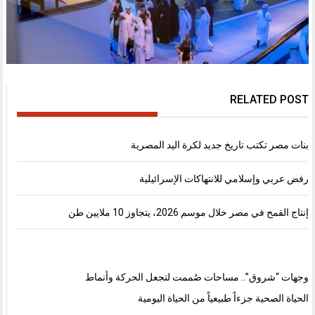
RELATED POST
بنات مصر تكتب تاريخ جديد لكرة اليد المصرية
رفض عربي وإسلامي للانتهاكات الإسرائيلية
إنتاج القمح في مصر خلال موسم 2026، يتجاوز 10 ملايين طن
وجهات “شروق”.. مساحات صُممت لتجعل الحركة وأنماط
الحياة الصحية جزءاً طبيعياً من الحياة اليومية