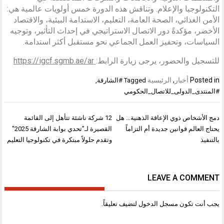
التكنولوجيا والإعلام. وتناقش هذه الدورة خمس أولويات عالمية هي:
الأمن الغذائي، الصحة العامة، التعليم، الاستدامة البيئية، والاقتصاد
الأخضر، مؤكدةً دور الاتصال الاستراتيجي في إحداث التأثير، وتوجيه
السياسات، وتحفيز العمل الجماعي نحو مستقبل أكثر استدامة.
للتسجيل والحضور، يرجى زيارة الرابط:
https://igcf.sgmb.ae/ar
Posted in
أخبار
,
الرئيسية
Tagged
#الشارقة
,
#المنتدى_الدولى_للاتصال_الحكومي
تصفّح
دمج الأشخاص ذوي الإعاقة الذهنية… هل
12 شركة ناشئة تتأهل إلى القائمة
المقالات
يحتاج العالم قوانين جديدة أم التزاماً
القصيرة لـ”تحدي بوابة الشارقة 2025″
بالتنفيذ
وتقدم حلولاً مبتكرة في تكنولوجيا التعليم
LEAVE A COMMENT
يجب أنت تكون
مسجل الدخول
لتضيف تعليقاً.