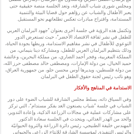
ومجلس شورى شباب الشارقة، وتعد الجلسة منصة حقيقية حتى
يعبر الأطفال والشباب عن رؤاهم حول قضايا البيئة والتنمية
المستدامة، واقتراح مبادرات تعكس تطلعاتهم نحو المستقبل.
وتكتمل هذه الرؤية في جلسة أخرى بعنوان “جهود البرلمان العربي
للطفل في نشر ثقافة الاقتصاد الأخضر”، حيث تستعرض الدور
التوعوي للأطفال في نشر مفاهيم الاستدامة، وربطها بجودة الحياة،
وذلك بتنظيم البرلمان العربي للطفل، ومشاركة دينا بنيماني، من
المملكة المغربية، وفجر أحمد الضاري، من مملكة البحرين، وعائشة
حميد الخيال، من دولة الإمارات، ومصطفى خالد مصطفى حرز الله،
من دولة فلسطين، ويديرها أوس محسن حلو، من جمهورية العراق،
وهو نائب رئيس لجنة حقوق الطفل في البرلمان.
الاستدامة في المناهج والأفكار
وفي السياق ذاته، يسلط مجلس الشارقة للشباب الضوء على دور
الشباب في جلسة “شباب يصنعون الغد بفكر مستدام”، التي تركز
على مشاركات عملية في مجالات الزراعة الذكية، وإعادة التدوير،
والحد من الهدر الغذائي، ويتحدث في الجلسة سعادة الدكتور
المهندس خليفة الطنيجي، رئيس دائرة الزراعة والثروة الحيوانيّة
والرئيس التنفيذي لمؤسسة الشارقة للإنتاج الزراعي والحيواني