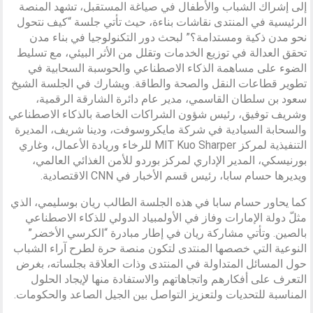
إلى إشراك الشباب والأطفال في صياغة المستقبل، تشهد المنصة
الرئيسية في المنتدى نقاشات بناءة، حيث تأتي جلسة “كيف نتحول
نحو مدن ذكية ومستدامة؟” لبحث دور التكنولوجيا في بناء مدن
تحقق العدالة في توزيع الخدمات وتقلل من الأثر البيئي، مع تسليط
الضوء على مساهمة الذكاء الاصطناعي والحوسبة السحابية في
تطوير قطاعات النقل والصحة والطاقة. ويشارك في الجلسة الشيخ
سعود بن سلطان القاسمي، مدير عام دائرة الشارقة الرقمية،
وشريف توفيق، رئيس شؤون الشراكات الخاصة بالذكاء الاصطناعي
والسحابة السيادية في شركة مايكروسوفت، ودينا شريف، المديرة
التنفيذية لمركز MIT Kuo Sharper للرخاء وريادة الأعمال، وغاري
بورنيسكي، المدير الإداري لمركز بوردو للأمن الغذائي العالمي،
ويديرها حسام سابا، رئيس قسم الأخبار في CNN الاقتصادية.
كما يحاور حسام سابا في هذه الجلسة الطالب ريان بوسليمي، الذي
مثلّ دولة الإمارات وفاز في الأولمبياد الدولي للذكاء الاصطناعي
بالصين. وتأتي مشاركة ريان في إطار مبادرة “الكرسي الأخضر”
النوعية التي خصصها المنتدى لتكون منصة حرة لطرح آراء الشباب
حول المسائل المتداولة في المنتدى وذات العلاقة بجلساته، بغرض
التعرف على أفكارهم واتجاهاتهم والاستفادة منها لإيجاد الحلول
المناسبة للتحديات ولتعزيز التواصل بين الجيل الصاعد والحكومات.