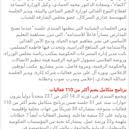
“اكتفاء”، وسعادة الدكتور محمد الحمادي، وكيل الوزارة المساعد
لقطاع التنوع الغذائي لوزارة التغير المناخي والبيئة، ويدير الجلسة
المهندسة عذاري السركال، عضو مجلس الشارقة للشباب.
ومن الجلسات الشبابية التي ينظمها المنتدى جلسة “عندما تصبح
المدارس مساراً فاعلاً للاستدامة”، التي تبرز مساهمة التعليم
الأساسي في نشر مفاهيم جودة الحياة، ودمج الأمن الغذائي
والاستدامة في المناهج الدراسية، وتتحدث فيها فاطمة المسلمي،
نائب مدير إدارة المسرعات الحكومية بمكتب رئاسة مجلس الوزراء،
وروضة الفلاسي مسؤول التوعية الرقمية هيئة تنظيم الاتصالات
والحكومة الرقمية، ومروة فاضل، مدير مشاريع مكتب أبوظبي
الإعلامي، ونوره آل علي مدير فعاليات شركة إثارة، ويدير الجلسة
عبدالله البغدادي، إعلامي ومدرب صوت وخطابة.
برنامج متكامل يضم أكثر من 110 فعاليات
ويجمع المنتدى في دورته الـ 14 أكثر من 237 متحدثاً دولياً يثرون
حوارات تمتد عبر 51 جلسة ضمن برنامج متكامل يضم أكثر من 110
فعاليات متنوعة، بمشاركة 30 شريكاً من جهات محلية وإقليمية
ودولية على 22 منصة تفاعلية. وتشمل الفعاليات أيضاً 7 خطابات
ملهمة و22 ورشة عمل، بمشاركة نخبة من المؤسسات الحكومية
والمنظمات الدولية والجامعات والشركات المتخصصة في