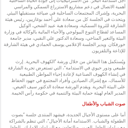
أجل استدامة البحر.. من الاستراتيجيات إلى جودة الحياة الساحلية”
أهمية الاتصال في دعم مشاريع الاستزراع السمكي والمراسي
البحرية، وإشراك المجتمعات الساحلية في صياغة مستقبلها البيئي.
ويتحدث في الجلسة كل من سعادة علي أحمد بوغازيين، رئيس هيئة
الشارقة للثروة السمكية، وسعادة هبة عبيد الشحي، الوكيل
المساعد لقطاع التنوع البيولوجي والأحياء المائية بالوكالة في وزارة
البيئة والتغير المناخي، وسعادة الدكتور علي النقبي، مدير جامعة
خورفكان. ويدير الجلسة الإعلامي يوسف الحمادي في هيئة الشارقة
للإذاعة والتلفزيون.
ويُستكمل هذا النقاش من خلال ورشة “الكهوف البحرية.. إرث
طبيعي ودور حيوي في الاستدامة”، التي تستعرض تجربة الشارقة
في إنشاء الكهوف الصناعية لإعادة إحياء المواطن الطبيعية
للأسماك، مع إشراك الصيادين وأفراد المجتمع في جهود الحفاظ
على البيئة البحرية. ويقدم الورشة سعادة الدكتور سيف الغيص،
المدير العام لهيئة حماية البيئة والتنمية في حكومة رأس الخيمة.
صوت الشباب والأطفال
أما على مستوى الأجيال الجديدة، فيشهد المنتدى جلسة “بصوت
الطفولة والشباب.. الاستدامة أمانة الأجيال”، التي تنظم بالشراكة
مع برلمان الطفل العربي وبالتعاون مع البرلمان الإماراتي للطفل