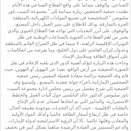
الصناعي، والوقف ميدانيا على واقع القطاع الصناعي هذه الأيام
نظمت جمعية الصحفيين زيارة ميدانية إلى ” مجموعة التميت باور
سليوشن ” المتخصصة في تصنيع المولدات الكهربائية بالمنطقة
الحرة بالشارقة، وذلك للاطلاع على سير العمل داخل المصنع،
والوقوف على أبرز التحديات التي تواجه هذا القطاع الحيوي والذي
يعتبر من اهم القطاعات الحيوية بالصناعات الوطنية في ظل
التوترات الإقليمية الراهنة، لا سيما في ظل الصراع القائم بالمنطقة
وعدوان إيران الغاشم على دول الخليج، وما يفرضه من انعكاسات
على أسواق الطاقة وسلاسل الإمداد
وجاءت هذه الزيارة لتؤكد أهمية الدور الذي يلعبه الإعلام في نقل
الصورة الحقيقية من أرض الواقع، بعيدا عن التهويل أو التهوين، حيث
قام وفد الجمعية برئاسة سعادة فضيلة المعيني رئيس جمعية
الصحفيين الإماراتية باجراء جولة تفقدية بالمصنع ، وإستمع وفد
الجمعية إلى شرح مفصل من رئيس مجلس ادارة مجموعة التميت
باور سليوشن الدكتور خالد النابلسي حول آليات العمل والخطط
الاستمرارية، والتدابير التي تم اتخاذها لضمان عدم تأثر الإنتاج
بالتقلبات الإقليمية ، حيث أكد أن التحديات موجودة بطبيعة الحال،
خاصة في ظل ارتفاع أسعار الطاقة عالميا وكذلك المواد الأولية
والمعادن وقلتها عالميا ، إلا أن الرؤية الاستراتيجية لدولة الإمارات
والدعم المستمر من القيادة الرشيدة ساهما بشكل كبير في تخفيف