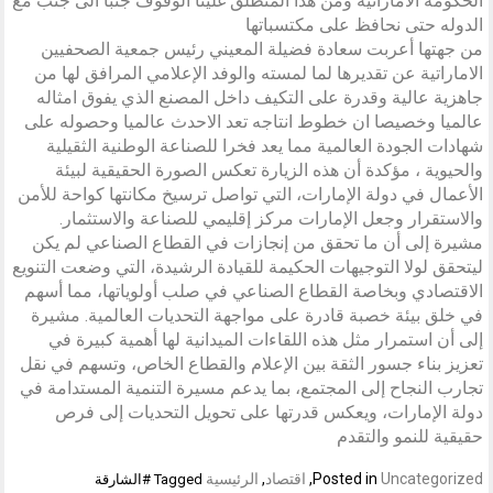
الحكومه الاماراتية ومن هذا المنطلق غلينا الوقوف جنبا الى جنب مع
الدوله حتى نحافظ على مكتسباتها
من جهتها أعربت سعادة فضيلة المعيني رئيس جمعية الصحفيين
الاماراتية عن تقديرها لما لمسته والوفد الإعلامي المرافق لها من
جاهزية عالية وقدرة على التكيف داخل المصنع الذي يفوق امثاله
عالميا وخصيصا ان خطوط انتاجه تعد الاحدث عالميا وحصوله على
شهادات الجودة العالمية مما يعد فخرا للصناعة الوطنية الثقيلية
والحيوية ، مؤكدة أن هذه الزيارة تعكس الصورة الحقيقية لبيئة
الأعمال في دولة الإمارات، التي تواصل ترسيخ مكانتها كواحة للأمن
والاستقرار وجعل الإمارات مركز إقليمي للصناعة والاستثمار.
مشيرة إلى أن ما تحقق من إنجازات في القطاع الصناعي لم يكن
ليتحقق لولا التوجيهات الحكيمة للقيادة الرشيدة، التي وضعت التنويع
الاقتصادي وبخاصة القطاع الصناعي في صلب أولوياتها، مما أسهم
في خلق بيئة خصبة قادرة على مواجهة التحديات العالمية. مشيرة
إلى أن استمرار مثل هذه اللقاءات الميدانية لها أهمية كبيرة في
تعزيز بناء جسور الثقة بين الإعلام والقطاع الخاص، وتسهم في نقل
تجارب النجاح إلى المجتمع، بما يدعم مسيرة التنمية المستدامة في
دولة الإمارات، ويعكس قدرتها على تحويل التحديات إلى فرص
حقيقية للنمو والتقدم
Uncategorized
Posted in
,
اقتصاد
,
الرئيسية
Tagged
#الشارقة