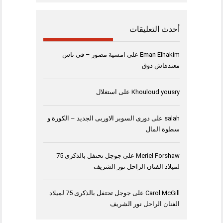
أحدث التعليقات
Eman Elhakim
على
امسية مصور – فى ناس
معندهاش ذوق
Khouloud yousry
على
استغلال
salah
على
دورى السوبر الاوربى الجديد – الكورة و
سطوة المال
Meriel Forshaw
على
جوجل تحتفل بالذكرى 75
لميلاد الفنان الراحل نور الشريف
Carol McGill
على
جوجل تحتفل بالذكرى 75 لميلاد
الفنان الراحل نور الشريف