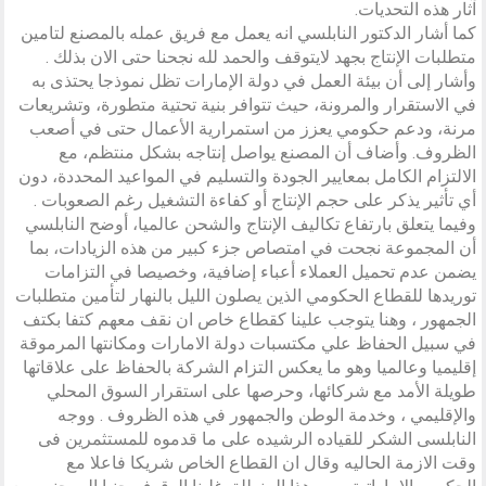
آثار هذه التحديات.
كما أشار الدكتور النابلسي انه يعمل مع فريق عمله بالمصنع لتامين
متطلبات الإنتاج بجهد لايتوقف والحمد لله نجحنا حتى الان بذلك .
وأشار إلى أن بيئة العمل في دولة الإمارات تظل نموذجا يحتذى به
في الاستقرار والمرونة، حيث تتوافر بنية تحتية متطورة، وتشريعات
مرنة، ودعم حكومي يعزز من استمرارية الأعمال حتى في أصعب
الظروف. وأضاف أن المصنع يواصل إنتاجه بشكل منتظم، مع
الالتزام الكامل بمعايير الجودة والتسليم في المواعيد المحددة، دون
أي تأثير يذكر على حجم الإنتاج أو كفاءة التشغيل رغم الصعوبات .
وفيما يتعلق بارتفاع تكاليف الإنتاج والشحن عالميا، أوضح النابلسي
أن المجموعة نجحت في امتصاص جزء كبير من هذه الزيادات، بما
يضمن عدم تحميل العملاء أعباء إضافية، وخصيصا في التزامات
توريدها للقطاع الحكومي الذين يصلون الليل بالنهار لتأمين متطلبات
الجمهور ، وهنا يتوجب علينا كقطاع خاص ان نقف معهم كتفا بكتف
في سبيل الحفاظ علي مكتسبات دولة الامارات ومكانتها المرموقة
إقليميا وعالميا وهو ما يعكس التزام الشركة بالحفاظ على علاقاتها
طويلة الأمد مع شركائها، وحرصها على استقرار السوق المحلي
والإقليمي ، وخدمة الوطن والجمهور في هذه الظروف . ووجه
النابلسى الشكر للقياده الرشيده على ما قدموه للمستثمرين فى
وقت الازمة الحاليه وقال ان القطاع الخاص شريكا فاعلا مع