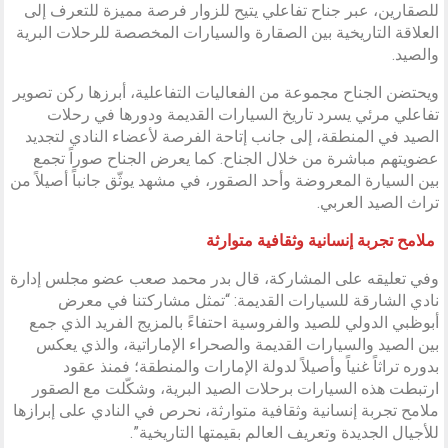
للصقارين، عبر جناح تفاعلي يتيح للزوار فرصة مميزة للتعرف إلى
العلاقة التاريخية بين الصقارة والسيارات المخصصة للرحلات البرية
والصيد.
ويحتضن الجناح مجموعة من الفعاليات التفاعلية، أبرزها ركن تصوير
تفاعلي مرئي يسرد تاريخ السيارات القديمة ودورها في رحلات
الصيد في المنطقة، إلى جانب إتاحة الفرصة لأعضاء النادي لتجديد
عضويتهم مباشرة من خلال الجناح. كما يعرض الجناح صوراً تجمع
بين السيارة المعروضة وأحد الصقور، في مشهد يوثّق جانباً أصيلاً من
تراث الصيد العربي.
ملامح تجربة إنسانية وثقافية متوارثة
وفي تعليقه على المشاركة، قال بدر محمد صعب عضو مجلس إدارة
نادي الشارقة للسيارات القديمة: “تمثل مشاركتنا في معرض
أبوظبي الدولي للصيد والفروسية احتفاءً بالمزيج الفريد الذي جمع
بين الصيد والسيارات القديمة والصحراء الإماراتية، والذي يعكس
بدوره تراثاً غنياً وأصيلاً لدولة الإمارات والمنطقة؛ فمنذ عقود
ارتبطت هذه السيارات برحلات الصيد البرية، وشكّلت مع الصقور
ملامح تجربة إنسانية وثقافية متوارثة، نحرص في النادي على إبرازها
للأجيال الجديدة وتعريف العالم بقيمتها التاريخية”.