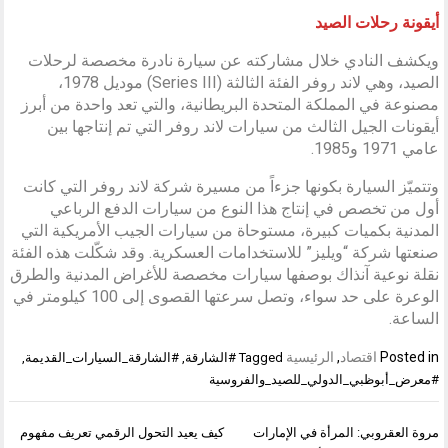
أيقونة رحلات الصيد
ويكشف النادي خلال مشاركته عن سيارة نادرة مخصصة لرحلات
الصيد، وهي لاند روفر الفئة الثالثة (Series III) موديل 1978،
مصنوعة في المملكة المتحدة البريطانية، والتي تعد واحدة من أبرز
أيقونات الجيل الثالث من سيارات لاند روفر التي تم إنتاجها بين
عامي 1971 و1985.
وتتميّز السيارة بكونها جزءاً من مسيرة شركة لاند روفر التي كانت
أول من تخصص في إنتاج هذا النوع من سيارات الدفع الرباعي
المدنية بكميات كبيرة، مستوحاة من سيارات الجيب الأمريكية التي
صنعتها شركة “ويليز” للاستخدامات العسكرية. وقد شكّلت هذه الفئة
نقلة نوعية آنذاك بوصفها سيارات مخصصة للأغراض المدنية والطرق
الوعرة على حد سواء، وتصل سرعتها القصوى إلى 100 كيلومتر في
الساعة.
Posted in
اقتصاد
,
الرئيسية
Tagged
#الشارقة
,
#الشارقة_السيارات_القديمة
,
#معرض_أبوظبي_الدولي_للصيد_والفروسية
تصفّح
مروة العقروبي: المرأة في الإمارات
كيف يعيد التحول الرقمي تعريف مفهوم