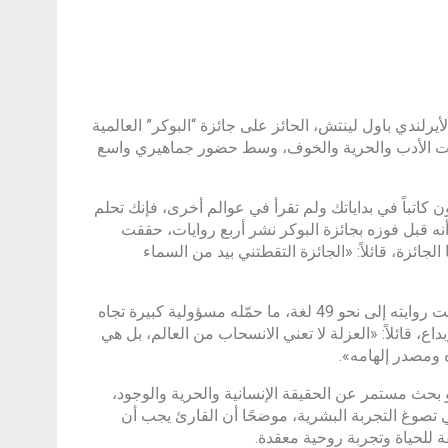
رلندي باول لينتش، الحائز على جائزة “البوكر” العالمية
ات الأدب والحرية والخوف، وسط حضور جماهيري واسع
ون كاتباً في بداياتك ولم تقرأ في عوالم أخرى، فإنك تحلم
نه قبل فوزه بجائزة البوكر نشر أربع روايات، حققت
جائزة، قائلاً: «الجائزة التقطتني بيد من السماء
وأضاف أن الفوز بجائزة مرموقة مثل «البوكر» فتح أمامه آفاقاً جديدة، إذ تُرجمت روايته إلى نحو 49 لغة، ما حمّله مسؤولية كبيرة تجاه
اع، قائلاً: «العزلة لا تعني الانسحاب من العالم، بل هي
ه ومصدر إلهامه».
بحث مستمر عن الحقيقة الإنسانية والحرية والوجود،
 تصوغ التجربة البشرية، موضحًا أن القارئ يجب أن
ة للحياة وتجربة روحية معقدة.