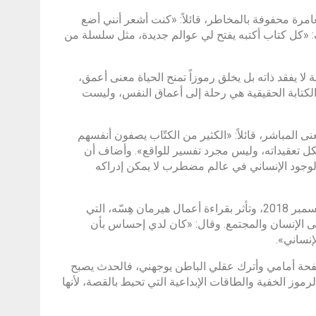
مرة محفوفة بالمخاطر، قائلاً: «كنت أشعر أنني أضع
اف: «كل كتاب أكتبه يفتح لي عوالم جديدة، مثل سلسلة من
لا يفقد ذاته بل يخلق رموزاً تمنح الحياة معنى أعمق،
والكتابة الحقيقية هي رحلة إلى أعماق النفس، وليست
نى المباشر، قائلاً: «الكثير من الكتّاب يصفون أنفسهم
بكل تعقيداته، وليس مجرد تفسير للواقع». وأضاف أن
 والوجود الإنساني في عالم مضطرب لا يمكن إدراكه
وكشف الكاتب عن تجربته الفكرية في الكتابة، مشيراً إلى أنه بدأ الرواية في ديسمبر 2018، وتأثر بقراءة أعمال هيرمان هِسّه، التي
لى الإنسان والمجتمع. وقال: «كان لدي إحساس بأن
إنساني».
لصفحة أمامي وأترك عقلي الباطن يوجهني، فالحدث يصبح
لرموز الخفية والطاقات الإبداعية التي تحيط بالقصة، لأنها