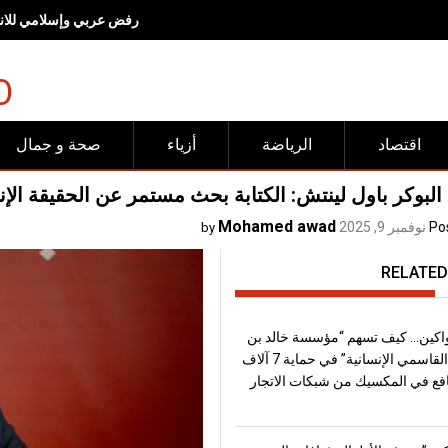
رفض عربي وإسلامي للانته
O
اقتصاد
الرياضة
أزياء
صحة و جمال
لبوكر باول لينتش: الكتابة بحث مستمر عن الحقيقة الإن
Mohamed awad
Po
نوفمبر 9, 2025
by
RELATED
اكين… كيف تسهم “مؤسسة خالد بن
سلطان القاسمي الإنسانية” في حماية 7 آلاف
فع في المكسيك من شبكات الاتجار