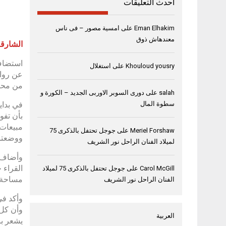
أحدث التعليقات
Eman Elhakim
على
امسية مصور – فى ناس
معندهاش ذوق
الشارقة، 09 نوفمبر
استضاف 
Khouloud yousry
على
استغلال
عن روا
من محبي
salah
على
دورى السوبر الاوربى الجديد – الكورة و
في بداي
سطوة المال
بأن تفو
مبيعات 
Meriel Forshaw
على
جوجل تحتفل بالذكرى 75
ووضعتن
لميلاد الفنان الراحل نور الشريف
القراء 
Carol McGill
على
جوجل تحتفل بالذكرى 75 لميلاد
مساحة ا
الفنان الراحل نور الشريف
وأكد في
وأن كل 
العربية
يشعر با