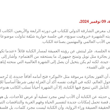
 2024،
معرض الشارقة الدولي للكتاب في دورته الرابعة والأربعين، الكاتب الأي
يته الشهيرة «بروفيت سونغ»، في جلسة حوارية شيّقة تناولت موضوع
 الأدب العالمي والمهتمين بصناعة الكتاب.
ة الجلسة، عبّر لينتش عن رؤيته العميقة لمسار الكتابة قائلاً: «عندما تك
ز بجائزة مثل نوبل وتمنح جمهورك ما يستحقه من الاهتمام». وأشار إلى أ
جيدة، لكنه لم يكن يتخيل أن يصل إلى الشهرة العالمية التي منحته إياها ال
ي على القمة».
حول العالم، لكنه في الوقت نفسه أكد أن العزلة تبقى شرطاً أساسياً للإبد
لتأمل التي تنضج فيها الكتابة، إلا أن الشهرة أحياناً تسلب الكاتب هدوء
 حديثه عن الكتابة أن الأدب ليس مجرد تسلية أو عرض للأحداث، بل هو 
قصة تحمل إمكانات جديدة لتفسير الحياة وفهم الغربة والتناقضات التي
لحقيقة العميقة وراء الرواية، وأن الكتابة ليست مجرد كلمات، بل فلسف