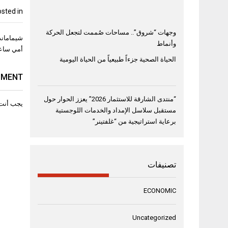
sted in
وجهات “شروق”.. مساحات صُممت لتجعل الحركة
تصفّح
شيماماندا
وأنماط
المقال
أمي ساعد
الحياة الصحية جزءاً طبيعياً من الحياة اليومية
MMENT
“منتدى الشارقة للاستثمار 2026” يعزز الحوار حول
يجب أنت
مستقبل سلاسل الإمداد والخدمات اللوجستية
برعاية استراتيجية من “غلفتينر”
تصنيفات
ECONOMIC
Uncategorized