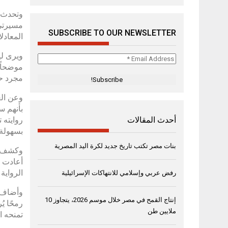
وتحدث ل
مسيرتي 
SUBSCRIBE TO OUR NEWSLETTER
المعادل
ويرى لي
Email
موضحاً 
Address
مجرد حك
*
وعن الع
بأنهم س
روايته 
أحدث المقالات
بسهولة.
بنات مصر تكتب تاريخ جديد لكرة اليد المصرية
أعادت ل
الرواية
رفض عربي وإسلامي للانتهاكات الإسرائيلية
وأضاف ل
إنتاج القمح في مصر خلال موسم 2026، يتجاوز 10
رمحًا ي
ملايين طن
تمنحه ا