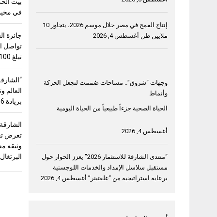
بيت الحك
في مخيم 
إنتاج القمح في مصر خلال موسم 2026، يتجاوز 10
جائزة ال
ملايين طن
أغسطس 4, 2026
تواصل اس
تبلغ 100 ألف دولار
“الشارقة
وجهات “شروق”.. مساحات صُممت لتجعل الحركة
وأنماط
بزيادة 56%
الحياة الصحية جزءاً طبيعياً من الحياة اليومية
الشارقة
أغسطس 4, 2026
وثيقة مع
البرتغال
“منتدى الشارقة للاستثمار 2026” يعزز الحوار حول
مستقبل سلاسل الإمداد والخدمات اللوجستية
برعاية استراتيجية من “غلفتينر”
أغسطس 4, 2026