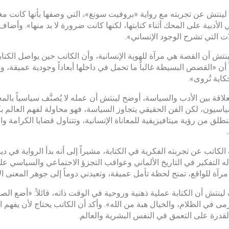
ينتش عن تجربته مع رواية «بروفيت سونغ»، التي وصفها بأنها كانت مغا
الأدبية على المحك أثناء كتابتها، لكنها كانت ضرورة لا بد منها». وأض
ات التي تشرح الوجود الإنساني».
نتش أن القصة هي مرآة للهوية الإنسانية، وأن الكاتب حين يواصل الكتابة 
أن «القصص البسيطة غالباً ما تحمل في داخلها أبعاداً وجودية عميقة، 
اية تُروى».
لاقة بين الأدب والسياسة، أوضح لينتش أن عمله لا يُصنَّف سياسياً بالمع
ياسيون، لكن الفن الحقيقي يتجاوز السياسة، فهو محاولة لفهم العالم 
تنطلق من رؤية ميتافيزيقية للمعاناة الإنسانية، وتتناول قضايا الكرامة
ه التفكير في التاريخ الألماني وعواقب التجزؤ الاجتماعي والسياسي ع
 مرآة للواقع، تمنح لحظة تأمل عميقة، وتعيدني دوماً إلى جوهر المعنى ال
ينتش أن الكتابة عملية ذهنية وروحية في الوقت ذاته، قائلاً: «أضع ا
ُرمى في الظلام، والخيال هبة من الله». وأكد أن الكاتب يحتاج لأن يفهم ا
لقدرة على التعمق في النفس البشرية والعالم.