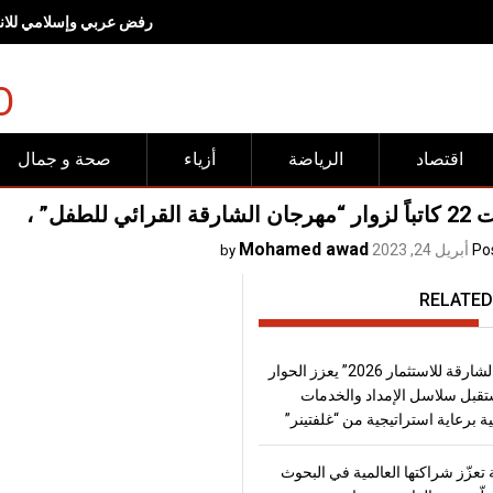
رفض عربي وإسلامي للانته
O
اقتصاد
الرياضة
أزياء
صحة و جمال
القرائي للطفل” ،
Mohamed awad
Po
أبريل 24, 2023
by
RELATED
“منتدى الشارقة للاستثمار 2026” يعزز الحوار
قبل سلاسل الإمداد والخدمات
ة برعاية استراتيجية من “غلفتينر”
تعزّز شراكتها العالمية في البحوث