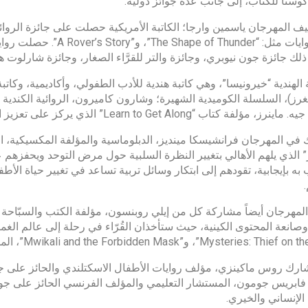
كوستا للكتاب، إلى جانب عدة جوائز دولية.
 المهرجان ياسمين وارجا؛ الكاتبة الأمريكية حصلت على جائزة الروائي 
ذلك جائزة جون نيوبري، وجائزة والتر للقرَّاء الصغار، وجائزة شارلوت ه
نغرز)، السلسلة الكوميدية الشهيرة؛ وشارون كاميرون، الروائية الكندية ال
ة كتاب “Learn to Get Along” الذي يركز على تعزيز المهارات الاجتماعية والحياتية للأطفال.
في المهرجان فرانشيسكا مينديز، الدبلوماسية والمؤلفة المكسيكية، التي
” الذي يلهم الأهالي بتغيير النظرة السلبية حول مرض التوحد ويحفزهم
به بإيجابية، تقودهم إلى ابتكار وسائل تربية تساعد في تغيير حياة الأطف
لمهرجان أيضاً مشاركة كل من إيلي روبنسون، مؤلفة الكتب والسبّاحة ا
My”، و”Mwikali and the Forbidden Mask”، المستوحى من حب الكاتبة الكينية لأساطير شرق إفريقيا.
ارك روس ماكينزي، مؤلف روايات الأطفال الاسكتلندي والحائز على جو
. فابريس جومون، المستشار التعليمي والمؤلف الفرنسي الحائز على جوائز،
الإنساني والخيري.