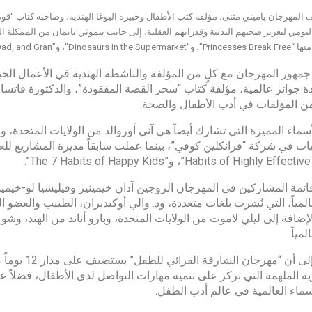
المهرجان ياميني مثنى، مؤلفة كتب الأطفال وخبيرة اليوغا الهندية، وصاحبة كتاب “قوة
ليومي لتعزيز صحتهم البدنية وقدراتهم العقلية، إلى جانب تيموثي نابمان من الممكلة المتح
جمهور المهرجان مع كلٍ من المؤلفة والناشطة الهندية في الأعمال الخير
 جوائز عالمية، مؤلفة كتاب “سحر القصة المفقودة”، والدكتورة فاتسالا
من المؤلفات في أدب الأطفال والصحة.
سماء المميزة التي تشارك أيضاً هي آني أوزوالد من الولايات المتحدة،
Habits of Highly Ef”، و”The 7 Habits of Happy Kids”.
ئمة المشاركين في المهرجان الزوجين آدان خيمينيز وفيليشيا لو-خيمين
عالمياً، التي نُشرت بلغات متعددة، ود. والي أوكيديران، الطبيب والعضو 
لإضافة إلى ليلي لاموت من الولايات المتحدة، وبارو أناند من الهند، وشو
لمياً.
ويُشار إلى أ
ية الملهمة التي تركز على تنمية مهارات التواصل لدى الأطفال، فضلاً ع
أسماء العالمية في عالم أدب الطفل.