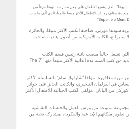
 اليوغا”، الذي يشجع الأطفال على جعل ممارسة اليوغا جزءاً من
دة، مؤلف روايات الأطفال الأكثر مبيعاً عالمياً، الذي ألّف ما يزيد
ية سودها مورتي، صاحبة الكتب الأكثر مبيعًا، والحائزة
 سبيرلنغ، الكاتبة الأمريكية من أصول هندية، صاحبة
 والتي تشغل حالياً منصب نائبة رئيس قسم الكتب
والصوتيات في شركة “فرانكلين كوفي”، بينما عملت سابقاً مديرة المشاريع للعديد من كتب المساعدة الذاتية الأكثر مبيعاً منها: “The 7
يز من سنغافورة، مؤلفا “شارلوك سام”، السلسلة الأكثر
السابق في البرلمان النيجيري، والكاتب الحائز على جوائز
 كوزكي من اليابان، مؤلفي الكتب الخيالية للأطفال الأكثر
ن “مهرجان الشارقة القرائي للطفل” يستضيف على مدار 12 يوماً مجموعة متنوعة من ورش العمل والجلسات النقاشية
ن تطوير ملكاتهم الإبداعية والفكرية، بمشاركة نخبة من