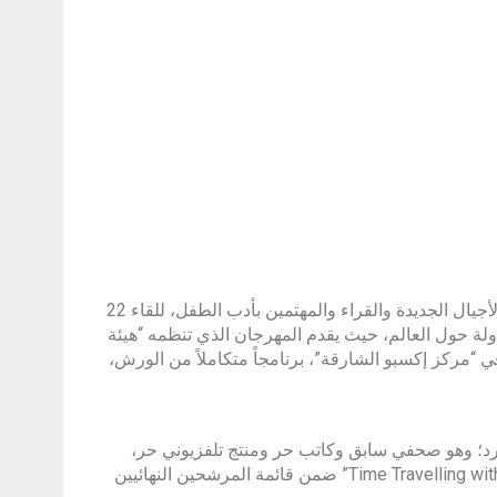
” الباب أمام الأجيال الجديدة والقراء والمهتمين بأدب الطفل، للقاء 22
اً ومؤلفاً متخصصاً في قصص الأطفال وروايات الناشئة، يشاركون من 11 دولة حول العالم، حيث يقدم المهرجان الذي تنظمه “هيئة
ب “تحت شعار “عقول تتشكّل” خلال الفترة من 03 إلى 14 مايو في “مركز إكسبو الشارقة”، برنامجاً متكاملاً من الورش،
ورد؛ وهو صحفي سابق وكاتب حر ومنتج تلفزيوني حر،
حيث عمل على عدة برامج شهيرة، وتم إدراج رواية روس الأولى “Time Travelling with a Hamster” ضمن قائمة المرشحين النهائيين