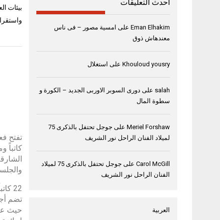
أحدث التعليقات
بيئات ال
واستقرار
Eman Elhakim
على
امسية مصور – فى ناس
معندهاش ذوق
Khouloud yousry
على
استغلال
salah
على
دورى السوبر الاوربى الجديد – الكورة و
سطوة المال
Meriel Forshaw
على
جوجل تحتفل بالذكرى 75
تفتح فعالي
لميلاد الفنان الراحل نور الشريف
Carol McGill
على
جوجل تحتفل بالذكرى 75 لميلاد
والجلسا
الفنان الراحل نور الشريف
22 كاتباً ومؤلفاً متخصصاً أجنبي
تضم أجن
العربية