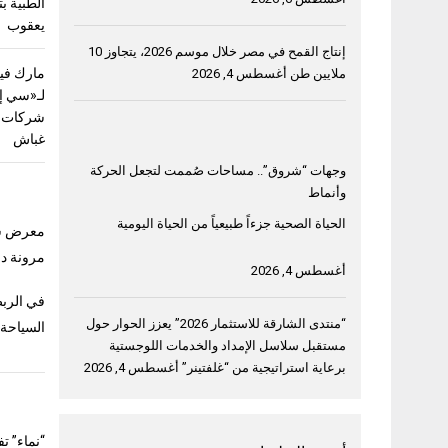
الطبية ب
يعقوب
إنتاج القمح في مصر خلال موسم 2026، يتجاوز 10
مارك فيل
ملايين طن
أغسطس 4, 2026
لـ«سي إ
شركات ق
غباش
وجهات “شروق”.. مساحات صُممت لتجعل الحركة
وأنماط
الحياة الصحية جزءاً طبيعياً من الحياة اليومية
معرض سوق ا
مرونة دب
أغسطس 4, 2026
في الربط
“منتدى الشارقة للاستثمار 2026” يعزز الحوار حول
السياحة
مستقبل سلاسل الإمداد والخدمات اللوجستية
برعاية استراتيجية من “غلفتينر”
أغسطس 4, 2026
“نماء” ت