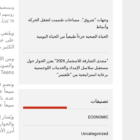
ويستضيف 
روتينهم ا
وجهات “شروق”.. مساحات صُممت لتجعل الحركة
70 كتاباً، منها “Princesses Break Free”، و”Dinosaurs in the Supermarket”، و”Superhero Mum, Dad, and Gran”.
وأنماط
ويلتقي 
الحياة الصحية جزءاً طبيعياً من الحياة اليومية
على عدة
الكثير 
ومن الأ
“منتدى الشارقة للاستثمار 2026” يعزز الحوار حول
مستقبل سلاسل الإمداد والخدمات اللوجستية
fective Teens
برعاية استراتيجية من “غلفتينر”
وتضم قا
مبيعاً 
عدة، با
تصنيفات
مبيعاً عا
ECONOMIC
والحوار
أبرز ال
Uncategorized