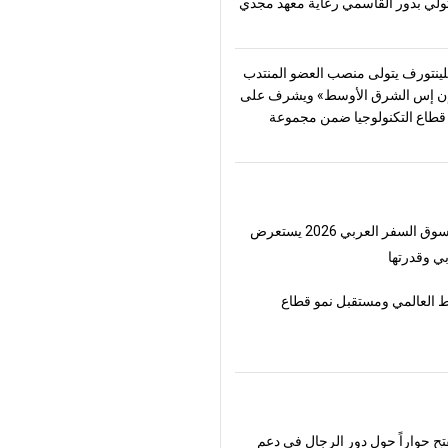
تولّي بدور القاسمي رعاية معهد مجدي
ينتورف يتولى منصب العضو المنتدب
ن إس الشرق الأوسط» ويشرف على
طاع التكنولوجيا ضمن مجموعة
لسفر العربي 2026 يستعرض
ي وقدرتها
 العالمي ومستقبل نمو قطاع
فتح حواراً حول دور الرجال في دعم