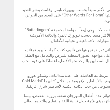
الأكثر مبيعاً بحسب نيويورك تايمز، وقامت بنشر العديد
من الروايات مثل: “The Shape of Thunder”، و”A Rover’s Story”. حصلت روايتها “Other Words For Home” على العديد من الجوائز،
وك.
والكاتبة الهندية “خيرونيسا”، وهي كاتبة هندية للأدب الطفولي، وأكاديمية، وكاتبة مقالات، وهي إيضاً المؤلفة لمجموعة “Butterfingers”
أكثر مبيعاً بحسب نيويورك تايمز؛ والكاتبة الأمريكية
 تعرض تجربتها في تأليف كتاب “لماذا لا يريد فرناندو
 على مواجهة الصور النمطية للمرض والتعامل مع الطفل
ال المصابين بالتوحد نحو الأفضل، اعتمادًا على قيم الحب
لبريطانية الحاصلة على عدة ميداليات؛ وشيكو نغورو،
الكاتبة وصانعة المحتوى الكينية، حيث ستأخذان القُرّاء في رحلة إلى عالم الغموض والأساطير الإفريقية من خلال كتابيهما “Gold Medal
ائز عدة، أطفال المهرجان شغفه برواية القصص، بينما
 رؤى قيّمة حول ثنائية اللغة والتعليم والتعليم العالي