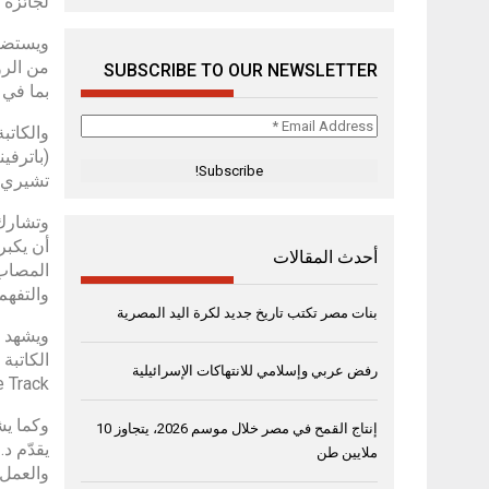
لجائزة 
ويستضيف
SUBSCRIBE TO OUR NEWSLETTER
بما في 
Email
Address
(باترفي
*
تشيري جيه. ماينرز، مؤلف
وتشارك 
أن يكبر
أحدث المقالات
المصاب 
والتفهم.
بنات مصر تكتب تاريخ جديد لكرة اليد المصرية
ويشهد ا
رفض عربي وإسلامي للانتهاكات الإسرائيلية
steries: Thief on the Track
وكما يش
إنتاج القمح في مصر خلال موسم 2026، يتجاوز 10
يقدّم د
ملايين طن
والعمل 