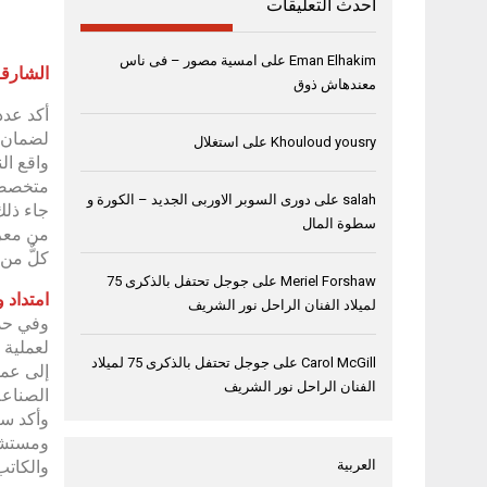
أحدث التعليقات
Eman Elhakim
على
امسية مصور – فى ناس
الشارقة، 9 نوفمبر
معندهاش ذوق
أكد عدد
لضمان ا
Khouloud yousry
على
استغلال
واقع ال
متخصصة 
salah
على
دورى السوبر الاوربى الجديد – الكورة و
سطوة المال
كلٌّ من
Meriel Forshaw
على
جوجل تحتفل بالذكرى 75
امتداد و
لميلاد الفنان الراحل نور الشريف
وفي حدي
لعملية 
Carol McGill
على
جوجل تحتفل بالذكرى 75 لميلاد
إلى عمل
الفنان الراحل نور الشريف
الصناعة
وأكد سع
ومستشار
والكاتب
العربية