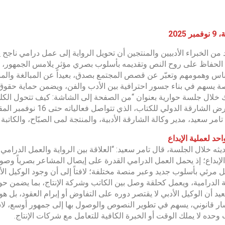
 2025
 من الخبراء الأدبيين والمنتجين أن تحويل الرواية إلى عمل درامي ناجح يتط
لحفاظ على روح النص وتقديمه بأسلوب بصري مؤثر يلامس الجمهور، مشد
ناس وهمومهم وتعبّر عن قصص المجتمع بصدق، بعيداً عن المبالغة والمش
يسهم في بناء جسور احترافية بين الأدب والفن، ويضمن حماية حقوق الك
من معرض الشارقة الدول
 تامر سعيد، مدير وكالة الشارقة الأدبية، والمنتجة لمى الصبّاح، والكاتب
احد لعملية الإبداع
ثه خلال الجلسة، قال تامر سعيد: “العلاقة بين الرواية والعمل الدرامي 
الإبداع؛ إذ يحمل العمل الدرامي القدرة على إيصال المشاعر بصرياً وصوتي
 مرئي بأسلوب جديد وعبر منصة مختلفة؛ لافتاً إلى أن وجود الوكيل الأدبي
 الدرامية، ويعمل كحلقة وصل بين الكاتب وشركة الإنتاج، بما يضمن ح
يد أن الوكيل الأدبي لا يقتصر دوره على التفاوض أو إبرام العقود، ب
 قانوني، يسهم في تطوير النصوص والوصول بها إلى جمهور أوسع، لاسي
 وحده لا يملك الوقت أو الخبرة الكافية للتعامل مع شركات الإنتاج.