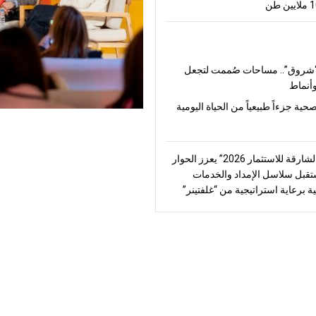
شروق”.. مساحات صُممت لتجعل
أنماط
صحية جزءاً طبيعياً من الحياة اليومية
“منتدى الشارقة للاستثمار 2026” يعزز الحوار
قبل سلاسل الإمداد والخدمات
ة برعاية استراتيجية من “غلفتينر”
تامر سعيد
لمى الصبح