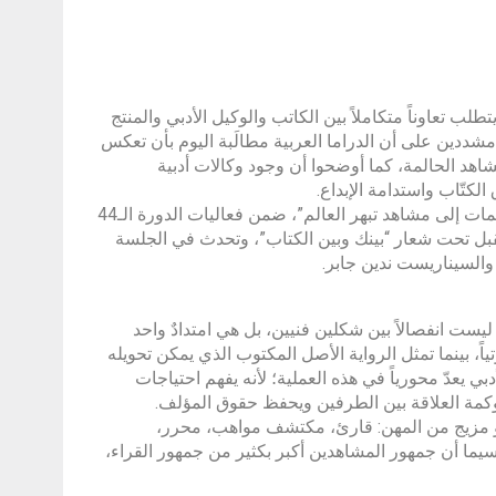
لب تعاوناً متكاملاً بين الكاتب والوكيل الأدبي والمنتج
دين على أن الدراما العربية مطالَبة اليوم بأن تعكس
اهد الحالمة، كما أوضحوا أن وجود وكالات أدبية
تّاب واستدامة الإبداع.
جاء ذلك خلال جلسة حوارية بعنوان “من الصفحة إلى الشاشة: كيف تتحول الكلمات إلى مشاهد تبهر العالم”، ضمن فعاليات الدورة الـ44
ي للكتاب، الذي تتواصل فعالياته حتى 16 نوفمبر المقبل تحت شعار “بينك وبين الكتاب”، وتحدث في الجلسة
ة والسيناريست ندين جابر.
ليست انفصالاً بين شكلين فنيين، بل هي امتدادٌ واحد
اً، بينما تمثل الرواية الأصل المكتوب الذي يمكن تحويله
 يعدّ محورياً في هذه العملية؛ لأنه يفهم احتياجات
وكمة العلاقة بين الطرفين ويحفظ حقوق المؤلف.
ل هو مزيج من المهن: قارئ، مكتشف مواهب، محرر،
ما أن جمهور المشاهدين أكبر بكثير من جمهور القراء،