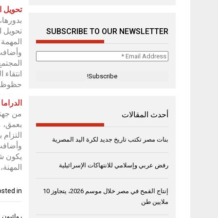
تحويل 
بدورها،
تحويل ا
SUBSCRIBE TO OUR NEWSLETTER
المهمة 
وأضافت 
Email
المجتمع
Address
انتقاء 
*
حظوظها 
الدراما
من جهته
أحدث المقالات
بعمق، م
التزام 
بنات مصر تكتب تاريخ جديد لكرة اليد المصرية
وأضافت 
يكون شر
رفض عربي وإسلامي للانتهاكات الإسرائيلية
المهنة، 
sted in
إنتاج القمح في مصر خلال موسم 2026، يتجاوز 10
ملايين طن
تصفّح
روائيون 