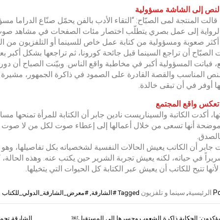
النص إلى الشاشة مسؤولية
 قالت المنتجة لمى الصبّاح: “التقاء الأدب بالفن يحمّل صنّاع الدراما 
لرواية إلى عمل بصري يتطلّب اختصار مئات الصفحات في مشاهد صوت 
أكثر صعوبة ومسؤولية من كتابة عمل خاص للسينما أو التلفزيون من ال
الصبّاح أن تراجع السينما قبل جائحة كورونا، ثم تراجعها بشكل أكبر بع
، فباتت المسؤولية أكبر في مخاطبة واقع الناس. وبيّنت الصباح أن دور
النص المناسب والقصة القادرة على الصمود في ذاكرة الجمهور، مشيرة إ
أوفر في أن تبقى خالدة.
 تعكس واقع المجتمع
ا، أكدت الكاتبة والسيناريست نادين جابر أن الكتابة للمرأة تمنحها مس
وضحة أنها تسعى من خلال أعمالها إلى إعطاء صوت لكل من لا صوت له،
بالصدق.
جابر أن الكاتب يعيش الحالات النفسية لشخصياته بكل تفاصيلها، وهو ما
يراً في حياته، لكنه يعيش تجربة الشرير حين يكتب عنه. وهذه الحال
لأنها تتيح للكاتب أن يعيش عبر الكتابة كل الحيوات التي يتخيلها.
Po
الرئيسية
,
سينما و تلفزيون
Tagged
#الشارقة
,
#معرض_الشارقة_الدولي_للكتاب
يؤكدون: الحكاية ذاكرة الشعوب وجسرها إلى المستقبل￼
الشارقة تجمع 