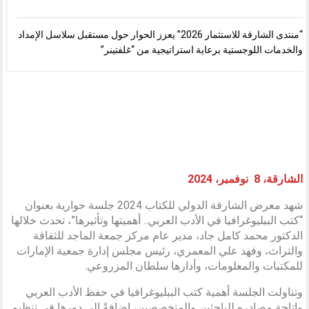
“منتدى الشارقة للاستثمار 2026” يعزز الحوار حول مستقبل سلاسل الإمداد
والخدمات اللوجستية برعاية استراتيجية من “غلفتينر”
الشارقة، 8 نوفمبر، 2024
شهد معرض الشارقة الدولي للكتاب 2024 جلسة حوارية بعنوان
“كتب الببليوغرافيا في الأدب العربي.. أهميتها وتأثيرها”، تحدث خلالها
الدكتور محمد كامل جاد، مدير عام مركز جمعة الماجد للثقافة
والتراث، وفهد علي المعمري، رئيس مجلس إدارة جمعية الإمارات
للمكتبات والمعلومات، وأدارها سلطان المزروعي.
وتناولت الجلسة أهمية كتب الببليوغرافيا في حفظ الأدب العربي
وإتاحة مصادره للباحثين والمتخصصين، إضافةً إلى دورها في تنظيم