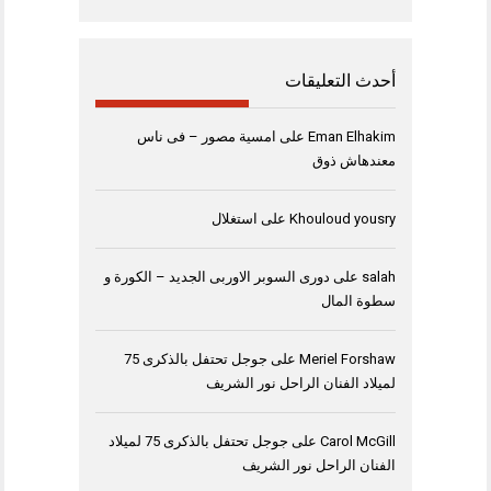
أحدث التعليقات
Eman Elhakim
على
امسية مصور – فى ناس
معندهاش ذوق
Khouloud yousry
على
استغلال
salah
على
دورى السوبر الاوربى الجديد – الكورة و
سطوة المال
Meriel Forshaw
على
جوجل تحتفل بالذكرى 75
لميلاد الفنان الراحل نور الشريف
Carol McGill
على
جوجل تحتفل بالذكرى 75 لميلاد
الفنان الراحل نور الشريف