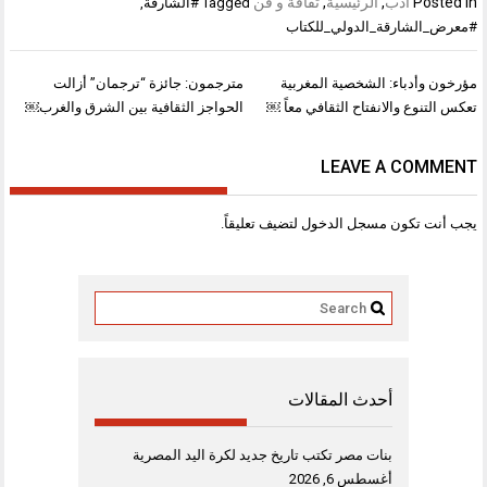
Posted in
أدب
,
الرئيسية
,
ثقافة و فن
Tagged
#الشارقة
,
#معرض_الشارقة_الدولي_للكتاب
تصفّح
مؤرخون وأدباء: الشخصية المغربية
مترجمون: جائزة “ترجمان” أزالت
المقالات
تعكس التنوع والانفتاح الثقافي معاً ￼
الحواجز الثقافية بين الشرق والغرب￼
LEAVE A COMMENT
يجب أنت تكون
مسجل الدخول
لتضيف تعليقاً.
أحدث المقالات
بنات مصر تكتب تاريخ جديد لكرة اليد المصرية
أغسطس 6, 2026