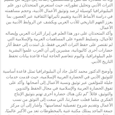
التراث الأدبي وتحليل تطوراته، حيث استعرض المتحدثان دور علم
الببليوغرافيا كوسيلة لرصد وتوثيق الأعمال الأدبية، وحجم مساهمته
في دراسة الأنماط الأدبية وتقييم تأثيراتها الثقافية عبر العصور، بما
يعزز الفهم التاريخي للأدب العربي ويكشف عن الروابط الأدبية بين
الأعمال.
وأكد المتحدثان على دور هذا العلم في إبراز التراث العربي وإيصاله
للأجيال، وتسليط الضوء على المساهمات العربية والإسلامية التي
لم تقتصر على حفظ التراث العربي فقط، بل امتدت إلى حفظ آثار
حضارات أخرى كاليونانية، مشيرين إلى أن العرب علموا البشرية
علم الببلوغرافيا، واليوم تتعاضم الحاجة لبناء قاعدة بيانات تحفظ
التاريخ الأدبي.
وأوضح الدكتور محمد كامل جاد أن الببليوغرافيا تمثل قاعدة أساسية
للتوثيق الأدبي في الحضارة العربية الإسلامية، حيث قدمت خدمات
جليلة للمؤلفين عبر توثيق ونسبة الأعمال إلى أصحابها. وأكد على
تفوق الحضارة العربية والإسلامية في مجال الحفظ والتدوين
والتوثيق، قائلاً: “لم تكن هناك حضارة أخرى تهتم بتوثيق الإنتاج
الفكري مثلما فعلت حضارتنا، التي سعت إلى التوثق من نسب
الأعمال وتقديم شروح تفصيلية لمضامينها”. وأشار إلى أن مركز
جمعة الماجد يمتلك مكتبة غنية بالمخطوطات تعد من الأكبر عالميًا،