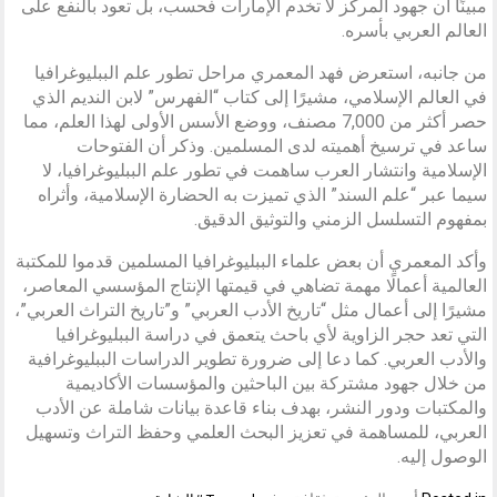
مبينًا أن جهود المركز لا تخدم الإمارات فحسب، بل تعود بالنفع على
العالم العربي بأسره.
من جانبه، استعرض فهد المعمري مراحل تطور علم الببليوغرافيا
في العالم الإسلامي، مشيرًا إلى كتاب “الفهرس” لابن النديم الذي
حصر أكثر من 7,000 مصنف، ووضع الأسس الأولى لهذا العلم، مما
ساعد في ترسيخ أهميته لدى المسلمين. وذكر أن الفتوحات
الإسلامية وانتشار العرب ساهمت في تطور علم الببليوغرافيا، لا
سيما عبر “علم السند” الذي تميزت به الحضارة الإسلامية، وأثراه
بمفهوم التسلسل الزمني والتوثيق الدقيق.
وأكد المعمري أن بعض علماء الببليوغرافيا المسلمين قدموا للمكتبة
العالمية أعمالًا مهمة تضاهي في قيمتها الإنتاج المؤسسي المعاصر،
مشيرًا إلى أعمال مثل “تاريخ الأدب العربي” و”تاريخ التراث العربي”،
التي تعد حجر الزاوية لأي باحث يتعمق في دراسة الببليوغرافيا
والأدب العربي. كما دعا إلى ضرورة تطوير الدراسات الببليوغرافية
من خلال جهود مشتركة بين الباحثين والمؤسسات الأكاديمية
والمكتبات ودور النشر، بهدف بناء قاعدة بيانات شاملة عن الأدب
العربي، للمساهمة في تعزيز البحث العلمي وحفظ التراث وتسهيل
الوصول إليه.