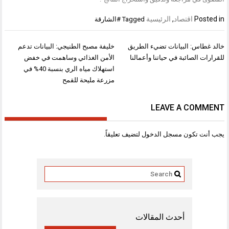
Posted in
اقتصاد
,
الرئيسية
Tagged
#الشارقة
تصفّح
خالد غطاس: البيانات تضيء الطريق
خليفة مصبح الطنيجي: البيانات تدعم
المقالات
للقرارات الصائبة في حياتنا وأعمالنا
الأمن الغذائي وساهمت في خفض
استهلاك مياه الري بنسبة 40% في
مزرعة مليحة للقمح
LEAVE A COMMENT
يجب أنت تكون
مسجل الدخول
لتضيف تعليقاً.
أحدث المقالات