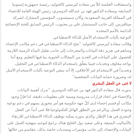
واستضافت الجلسة كلاً من سعادة كيرستي كالجوليد، رئيسة جمهورية إستونيا
السابقة، وسعادة الدكتور فهد بن عبدالله الدوسري، رئيس الهيئة العامة للإحصاء
في المملكة العربية السعودية، وآلان سميثسون، المؤسس المشارك لشركة
ميتافيرس، إلى جانب المستشار علي بن محبوب، الرئيس السابق للجنة الإحصائية
الدائمة بالأمم المتحدة.
التوعية بآليات الاستخدام الأمثل للذكاء الاصطناعي
وقالت سعادة كيرستي كالجوليد: “نجح الذكاء الاصطناعي في دعم مكاتب الإحصاء،
وساهم في تعزيز دقة البيانات والمخرجات إلى جانب تقليل المدّة الزمنية اللازمة
للحصول على البيانات في العديد من المجالات الحيوية بما فيها التعليم. ومع أننا
نواجه مخاوف وتحديات فيما يتعلّق باستخدام الذكاء الاصطناعي في التحليل،
وتحديداً في الاستخدام غير الأخلاقي، إلا أنه ينبغي التوعية بآليات الاستخدام الأمثل
له، وضرورة حماية البيانات الشخصية”.
لا غنى عن العقل البشري
بدوره، قال سعادة الدكتور فهد بن عبدالله الدوسري: “ندرك أهمية البيانات
والإحصاء في اتخاذ قرارات مدروسة ومبنية على معلومات دقيقة، لذا فإنّ وجود
مكاتب أو قسم إحصاء لدى كلّ جهة حكومية هو أمر محوري يسهم في دعم نوعية
وجودة العمل. وبالرغم من التطوّر الهائل للتكنولوجيا فلا غنى أبداً عن العقل
البشري في هذا الإطار، والذي بدوره يمكنه توظيف الذكاء الاصطناعي للارتقاء
بالأساليب المتبعة. وعلى صعيد دول الخليج هناك برامج لتوحيد منهجية العمل على
البيانات والإحصاء، إلى جانب مؤتمرات ومنتديات خاصة بذلك، نتقاسم من خلالها