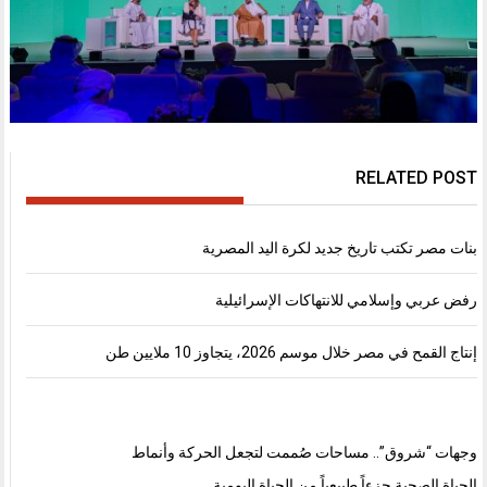
RELATED POST
بنات مصر تكتب تاريخ جديد لكرة اليد المصرية
رفض عربي وإسلامي للانتهاكات الإسرائيلية
إنتاج القمح في مصر خلال موسم 2026، يتجاوز 10 ملايين طن
وجهات “شروق”.. مساحات صُممت لتجعل الحركة وأنماط
الحياة الصحية جزءاً طبيعياً من الحياة اليومية