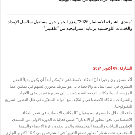
“منتدى الشارقة للاستثمار 2026” يعزز الحوار حول مستقبل سلاسل الإمداد
والخدمات اللوجستية برعاية استراتيجية من “غلفتينر”
الشارقة، 09 أكتوبر 2024
أكّد مسؤولون وخبراء أنّ الذكاء الاصطناعي لا يُمكن أبداً أن يكون بديلاً للعقل
البشري في علم البيانات والإحصاء، بل هو شريك محوري يُسهم في تمكين عمل
المؤسسات والمكاتب الإحصائيّة، مشيرين إلى ضرورة تعزيز وعي الأفراد
والشركات بالذكاء الاصطناعي والتكيّف مع أدواته المتغيّرة في ظل التطور السريع
للتكنولوجيا.
جاء ذلك خلال جلسة رئيسة بعنوان “المكاتب الإحصائية في عصر الذكاء
الاصطناعي: نحو التطور أو الاندثار؟” ضمن فعاليات الدورة الأولى من المنتدى
الإقليمي للبيانات والتنمية المجتمعيّة، والذي تعقده دائرة الإحصاء والتنمية
المجتمعية تحت شعار “معايير تصنع التغيير” في الشارقة يومي 9-10 أكتوبر الجاري.