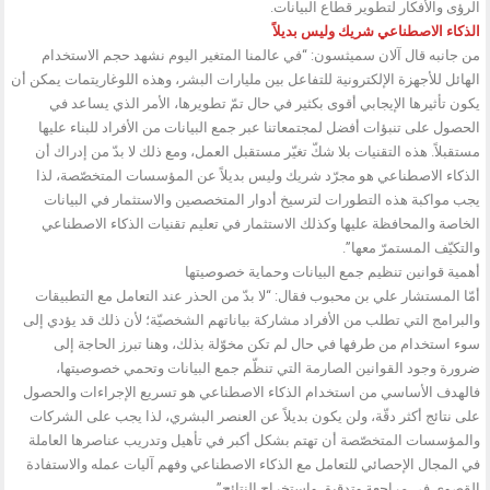
الرؤى والأفكار لتطوير قطاع البيانات.
الذكاء الاصطناعي شريك وليس بديلاً
من جانبه قال آلان سميثسون: “في عالمنا المتغير اليوم نشهد حجم الاستخدام
الهائل للأجهزة الإلكترونية للتفاعل بين مليارات البشر، وهذه اللوغاريتمات يمكن أن
يكون تأثيرها الإيجابي أقوى بكثير في حال تمّ تطويرها، الأمر الذي يساعد في
الحصول على تنبؤات أفضل لمجتمعاتنا عبر جمع البيانات من الأفراد للبناء عليها
مستقبلاً. هذه التقنيات بلا شكّ تغيّر مستقبل العمل، ومع ذلك لا بدّ من إدراك أن
الذكاء الاصطناعي هو مجرّد شريك وليس بديلاً عن المؤسسات المتخصّصة، لذا
يجب مواكبة هذه التطورات لترسيخ أدوار المتخصصين والاستثمار في البيانات
الخاصة والمحافظة عليها وكذلك الاستثمار في تعليم تقنيات الذكاء الاصطناعي
والتكيّف المستمرّ معها”.
أهمية قوانين تنظيم جمع البيانات وحماية خصوصيتها
أمّا المستشار علي بن محبوب فقال: “لا بدّ من الحذر عند التعامل مع التطبيقات
والبرامج التي تطلب من الأفراد مشاركة بياناتهم الشخصيّة؛ لأن ذلك قد يؤدي إلى
سوء استخدام من طرفها في حال لم تكن مخوّلة بذلك، وهنا تبرز الحاجة إلى
ضرورة وجود القوانين الصارمة التي تنظّم جمع البيانات وتحمي خصوصيتها،
فالهدف الأساسي من استخدام الذكاء الاصطناعي هو تسريع الإجراءات والحصول
على نتائج أكثر دقّة، ولن يكون بديلاً عن العنصر البشري، لذا يجب على الشركات
والمؤسسات المتخصّصة أن تهتم بشكل أكبر في تأهيل وتدريب عناصرها العاملة
في المجال الإحصائي للتعامل مع الذكاء الاصطناعي وفهم آليات عمله والاستفادة
القصوى في مراجعة وتدقيق واستخراج النتائج”.