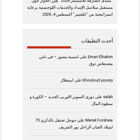
“منتدى الشارقة للاستثمار 2026” يعزز الحوار حول
مستقبل سلاسل الإمداد والخدمات اللوجستية برعاية
استراتيجية من “غلفتينر”
أغسطس 4, 2026
أحدث التعليقات
Eman Elhakim
على
امسية مصور – فى ناس
معندهاش ذوق
Khouloud yousry
على
استغلال
salah
على
دورى السوبر الاوربى الجديد – الكورة و
سطوة المال
Meriel Forshaw
على
جوجل تحتفل بالذكرى 75
لميلاد الفنان الراحل نور الشريف