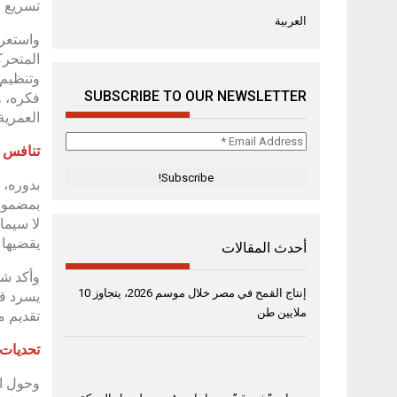
تسريع و
العربية
واستعرض
المتحرك
وتنظيم 
SUBSCRIBE TO OUR NEWSLETTER
فكره، و
العمرية.
Email
تنافس 
Address
*
بدوره، 
بمضمون 
يقضيها الطفل ع
أحدث المقالات
وأكد شا
إنتاج القمح في مصر خلال موسم 2026، يتجاوز 10
يسرد قص
ملايين طن
تقديم مح
تحديات
وحول ال