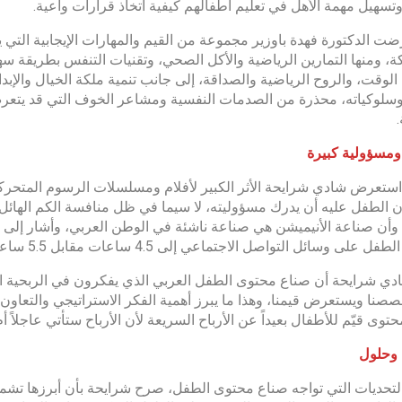
تسهيل مهمة الأهل في تعليم أطفالهم كيفية اتخاذ قرارات واعية.
ت الدكتورة فهدة باوزير مجموعة من القيم والمهارات الإيجابية التي
ة، ومنها التمارين الرياضية والأكل الصحي، وتقنيات التنفس بطريقة س
الوقت، والروح الرياضية والصداقة، إلى جانب تنمية ملكة الخيال والإبداع
سلوكياته، محذرة من الصدمات النفسية ومشاعر الخوف التي قد يتعر
ومسؤولية كبيرة
استعرض شادي شرايحة الأثر الكبير لأفلام ومسلسلات الرسوم المتح
الطفل عليه أن يدرك مسؤوليته، لا سيما في ظل منافسة الكم الهائل م
لى وسائل التواصل الاجتماعي إلى 4.5 ساعات مقابل 5.5 ساعات ونصف يومياً في عام 2023.
دي شرايحة أن صناع محتوى الطفل العربي الذي يفكرون في الربحية ا
صنا ويستعرض قيمنا، وهذا ما يبرز أهمية الفكر الاستراتيجي والتعا
توى قيّم للأطفال بعيداً عن الأرباح السريعة لأن الأرباح ستأتي عاجلاً أم آ
 وحلول
تحديات التي تواجه صناع محتوى الطفل، صرح شرايحة بأن أبرزها تشمل 