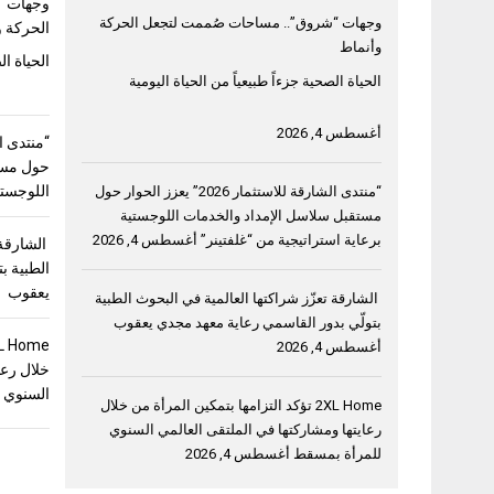
وجهات “
وجهات “شروق”.. مساحات صُممت لتجعل الحركة
الحركة و
وأنماط
الحياة ال
الحياة الصحية جزءاً طبيعياً من الحياة اليومية
أغسطس 4, 2026
حول مست
اللوجستي
“منتدى الشارقة للاستثمار 2026” يعزز الحوار حول
مستقبل سلاسل الإمداد والخدمات اللوجستية
برعاية استراتيجية من “غلفتينر”
أغسطس 4, 2026
الشارقة 
الطبية ب
يعقوب
الشارقة تعزّز شراكتها العالمية في البحوث الطبية
بتولّي بدور القاسمي رعاية معهد مجدي يعقوب
أغسطس 4, 2026
خلال رعا
السنوي 
2XL Home تؤكد التزامها بتمكين المرأة من خلال
رعايتها ومشاركتها في الملتقى العالمي السنوي
للمرأة بمسقط
أغسطس 4, 2026