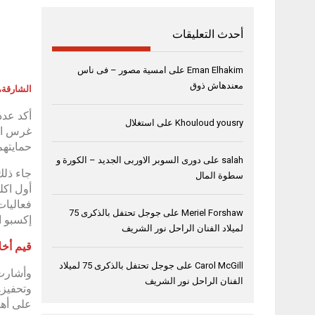
أحدث التعليقات
Eman Elhakim
على
امسية مصور – فى ناس
معندهاش ذوق
الشارقة، 5 سبتمبر 024
أكد عدد
Khouloud yousry
على
استغلال
غرس الق
حمايتهم
salah
على
دورى السوبر الاوربى الجديد – الكورة و
جاء ذلك
سطوة المال
أول اكل
Meriel Forshaw
على
جوجل تحتفل بالذكرى 75
إكسبو ا
لميلاد الفنان الراحل نور الشريف
قيم أخل
Carol McGill
على
جوجل تحتفل بالذكرى 75 لميلاد
وأشارت 
الفنان الراحل نور الشريف
وتحفيزه
على أهم