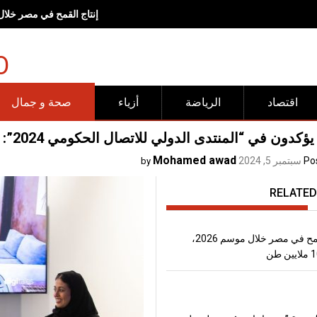
<br><br>وجهات "شروق".. مساحات صُممت لتجعل الحركة وأنماط<br>الحياة الصحية جزءاً طبيعياً من الحياة اليومية<span lang="EN" dir="LTR" style="font-size:17.0pt;line-height:150%"></span><br><br>
O
اقتصاد
الرياضة
أزياء
صحة و جمال
دون في “المنتدى الدولي للاتصال الحكومي 2024”: صناعة محتوى الطفل مهنة نبيلة
Mohamed awad
Po
سبتمبر 5, 2024
by
RELATED
إنتاج القمح في مصر خلال موسم 2026،