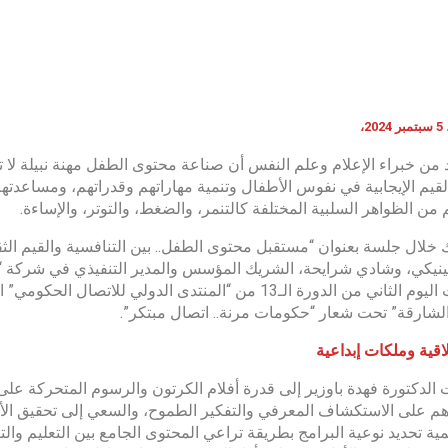
2،
 من خبراء الإعلام وعلم النفس أن صناعة محتوى الطفل مهنة نبيلة لا تق
يم الإيجابية في نفوس الأطفال وتنمية مهاراتهم وقدراتهم، ومساعدته
 من الظواهر السلبية المختلفة كالتنمر، والضغط، والتوتر، والإساءة.
 خلال جلسة بعنوان “مستقبل محتوى الطفل.. بين التنافسية والقيم الث
ينيكي، وشادي شرايحة، الشريك المؤسس والمدير التنفيذي في شركة “ديج
فعاليات اليوم الثاني من الدورة الـ13 من “المنتدى الدو
لشارقة” تحت شعار “حكومات مرنة.. اتصال مبتكر”.
اقية وملكات إبداعية
الدكتورة فهدة باوزير إلى قدرة أفلام الكرتون والرسوم المتحركة على ز
م على الاستكشاف المعرفي والتفكير الطموح، والسعي إلى تحقيق الأهد
ية تحديد نوعية البرامج بطريقة تراعي المحتوى الجامع بين التعليم والت