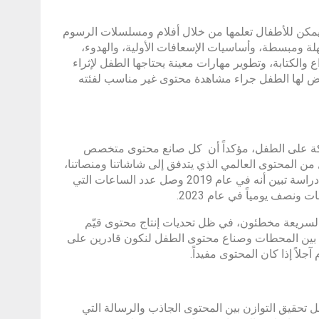
 يمكن للأطفال تعلمها من خلال أفلام ومسلسلات الرسوم
هلة ومبسطة، وأساسيات الإسعافات الأولية، والهدوء،
 والكتابة، وتطوير مهارات معينة يحتاجها الطفل لإثراء
ض لها الطفل جراء مشاهدة محتوى غير مناسب لفئته
ركة على الطفل، مؤكداً أن كل صانع محتوى متخصص
ن المحتوى العالمي الذي يتدفق إلى شاشاتنا ومنصاتنا،
لا سيما وأن صناعة الأنيميشن هي صناعة ناشئة في الوطن العربي، وأشار إلى دراسة تبين أنه في عام 2019 وصل عدد الساعات التي
لسريعة مخطئون، في ظل تحديات إنتاج محتوى قيّم
ون بين المحطات وصناع محتوى الطفل لنكون قادرين على
جلاً إذا كان المحتوى مفيداً.
تحقيق التوازن بين المحتوى الجاذب والرسالة التي