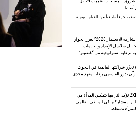
شروق”.. مساحات صُممت لتجعل
أنماط
صحية جزءاً طبيعياً من الحياة اليومية
“منتدى الشارقة للاستثمار 2026” يعزز الحوار
قبل سلاسل الإمداد والخدمات
ة برعاية استراتيجية من “غلفتينر”
تعزّز شراكتها العالمية في البحوث
تولّي بدور القاسمي رعاية معهد مجدي
2XL Home تؤكد التزامها بتمكين المرأة من
يتها ومشاركتها في الملتقى العالمي
للمرأة بمسقط