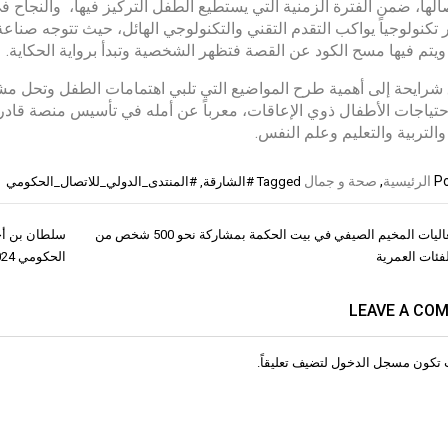
صالها، ضمن الفترة الزمنية التي يستطيع الطفل التركيز فيها، والنجاح
تكنولوجياً يواكب التقدم التقني والتكنولوجي الهائل، حيث تتوجه صناع
ويتم فيها مسح الكود عن القصة فتظهر الشخصية وتبدأ برواية الحكاية.
رايحة إلى أهمية طرح المواضيع التي تلبي اهتمامات الطفل وتحل مشا
احتياجات الأطفال ذوي الإعاقات، معرباً عن أمله في تأسيس منصة قاد
والتربية والتعليم وعلم النفس.
Po
الرئيسية
,
صحة و جمال
Tagged
#الشارقة
,
#المنتدى_الدولي_للاتصال_الحكومي
اختتام فعاليات المخيم الصيفي في بيت الحكمة بمشاركة نحو 500 شخص من
سلطان بن أحم
ات
فئات العمرية
الحكومي 2024
LEAVE A CO
 تكون
مسجل الدخول
لتضيف تعليقاً.