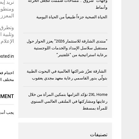
وجهات “شروق”.. مساحات صُممت لتجعل الحركة
نريد إي
وأنماط
ومتطور 
المعزز 
الحياة الصحية جزءاً طبيعياً من الحياة اليومية
وتطرق ش
وتلبية 
الإعلام 
“منتدى الشارقة للاستثمار 2026” يعزز الحوار حول
مستقبل سلاسل الإمداد والخدمات اللوجستية
برعاية استراتيجية من “غلفتينر”
sted in
تصفّح
الشارقة تعزّز شراكتها العالمية في البحوث الطبية
المقال
بتولّي بدور القاسمي رعاية معهد مجدي يعقوب
مختلف ال
2XL Home تؤكد التزامها بتمكين المرأة من خلال
MMENT
رعايتها ومشاركتها في الملتقى العالمي السنوي
للمرأة بمسقط
يجب أنت
تصنيفات