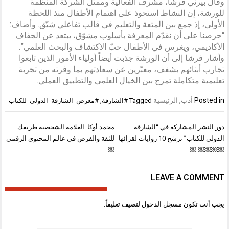
وقال بيرني فرشا، مشرف الفعالية وممثل الشركة المنظمة
للورشة، إن النشاط استحوذ على اهتمام الأطفال منذ اللحظة
الأولى، إذ جمع بين المتعة والتعليم في قالب تفاعلي شيّق. وأضاف:
“حرصنا على أن نقدّم المعرفة بأسلوب مشوّق، يبتعد عن الجفاف
الأكاديمي، ويغرس في الأطفال حبّ الاكتشاف والبحث العلمي”.
وأشار فرشا إلى أن الورشة جذبت أيضاً أولياء الأمور الذين تابعوا
تجارب أبنائهم بشغف، معبّرين عن سعادتهم بما وفرته من تجربة
تعليمية متكاملة تمزج بين الخيال العلمي والتطبيق العملي.
Posted in
أدب
,
الرئيسية
Tagged
#الشارقة
,
#معرض_الشارقة_الدولي_للكتاب
تصفّح
دور النشر المشاركة في “الشارقة
محمد أوكا: العلامة الشخصية طريقك
المقالات
الدولي للكتاب” ترشح 10 روايات لقرائها
للثقة والفرص في عالم المحتوى الرقمي
￼
￼￼￼￼ ￼
LEAVE A COMMENT
يجب أنت تكون
مسجل الدخول
لتضيف تعليقاً.