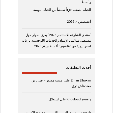
وأنماط
الحياة الصحية جزءاً طبيعياً من الحياة اليومية
أغسطس 4, 2026
“منتدى الشارقة للاستثمار 2026” يعزز الحوار حول
مستقبل سلاسل الإمداد والخدمات اللوجستية برعاية
استراتيجية من “غلفتينر”
أغسطس 4, 2026
أحدث التعليقات
Eman Elhakim
على
امسية مصور – فى ناس
معندهاش ذوق
Khouloud yousry
على
استغلال
salah
على
دورى السوبر الاوربى الجديد – الكورة و