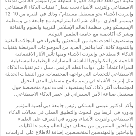
مدينة دبي لعقد فعاليات الدورة السابعة من المؤتمر العالمي للذكاء
الاصطناعي وإنترنت الأشياء تحت شعار ” تقنيات الذكاء الاصطناعي
وإنترنت الأشياء نحو مستقبل مستدام”، وذلك في الفترة من 10-12
ديسمبر الجاري ، وذلك بشراكة استراتيجية مع جامعة دبي ومنظمة
الإيسيسكو وهي منظمة العالم الإسلامي للتربية والعلوم والثقافة
وبشراكة أكاديمية مع جامعة العلمين الدولية.
ويستضيف الحدث نخبة من المتحدثين والخبراء في المجالات التقنية
والتنموية كافة، كما يناقش العديد من الموضوعات المرتبطة بتقنيات
الذكاء الاصطناعي وإنترنت الأشياء ومنها تأثير الآثار الاقتصادية
الناجمة عن التكنولوجيا الناشئة، المسارات الوظيفية المستقبلية
للمرأة اعتماداً على أدوات التعلم الرقمي، سبل دعم تقنيات الذكاء
الاصطناعي للتحديات التي تواجهه المجتمعات، دور التقنيات الحديثة
مثل إنترنت الأشياء في رسم ملامح مستقبل المدن لتتحول
لمجتمعات أكثر ذكاء، كما يستضيف الحدث ندوة متخصصة حول
مستقبل صناعة الأمن السيبراني في عصر الذكاء الاصطناعي .
وأكد الدكتور عيسى البستكي رئيس جامعة دبي أهمية المؤتمر
ودوره في الربط بين البحوث والتطبيق العملي في مجالات الذكاء
الاصطناعي وانترنت الأشياء، ودوره في التعرف على العلماء
والباحثين المتميزين من مختلف دول العالم وعمداء الكليات
والباحثين والمهندسين المتخصصين، إضافة للاطلاع على الدراسات