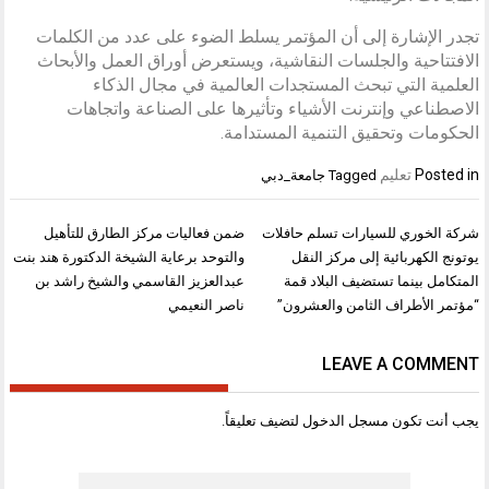
تجدر الإشارة إلى أن المؤتمر يسلط الضوء على عدد من الكلمات
الافتتاحية والجلسات النقاشية، ويستعرض أوراق العمل والأبحاث
العلمية التي تبحث المستجدات العالمية في مجال الذكاء
الاصطناعي وإنترنت الأشياء وتأثيرها على الصناعة واتجاهات
الحكومات وتحقيق التنمية المستدامة.
Posted in
تعليم
Tagged
جامعة_دبي
تصفّح
شركة الخوري للسيارات تسلم حافلات
ضمن فعاليات مركز الطارق للتأهيل
المقالات
يوتونج الكهربائية إلى مركز النقل
والتوحد برعاية الشيخة الدكتورة هند بنت
المتكامل بينما تستضيف البلاد قمة
عبدالعزيز القاسمي والشيخ راشد بن
“مؤتمر الأطراف الثامن والعشرون”
ناصر النعيمي
LEAVE A COMMENT
يجب أنت تكون
مسجل الدخول
لتضيف تعليقاً.