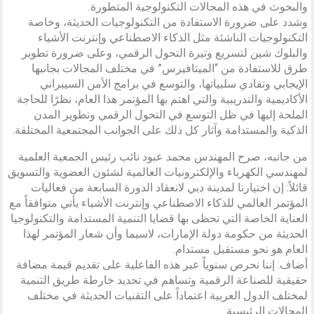
والبحوث في هذه المجالات التكنولوجية المتطورة.
وشدد على ضرورة الاستفادة من التكنولوجيات الحديثة، وخاصة
التكنولوجيات الناشئة مثل الذكاء الاصطناعي وإنترنت الأشياء
والبلوك شين لتسريع وتيرة التحول الرقمي، وعلى ضرورة تطوير
طرق للاستفادة من “الميتافيرس” في مختلف المجالات بجانبها
الإيجابي وتفادي سلبياتها، والتوسع في برامج الأمن السيبراني
الأكاديمية والتدريبية والتي اهتم بها المؤتمر هذا العام، نظرًا للحاجة
الملحة إليها في ظل التوسع في التحول الرقمي وتطوير المدن
الذكية والمستدامة وآثار كل ذلك على الجوانب المجتمعية المختلفة.
من جانبه، صرح المهندس محمد عبود نائب رئيس الجمعية العلمية
لمهندسي الكهرباء والإلكترونيات العالمية لشئون العضوية والتسويق
قائلاً: إن اختيارنا لمدينة دبي لانعقاد الدورة السابعة من فعاليات
المؤتمر العالمي للذكاء الاصطناعي وإنترنت الأشياء يأتي متوافقاً مع
العناية الخاصة التي تحظى بها قضايا التنمية المستدامة والتكنولوجيا
الحديثة من حكومة دولة الإمارات، لاسيما وأن شعار المؤتمر لهذا
العام هو نحو مستقبل مستدام.
أضاف: إننا نحرص سنوياً عبر هذه الفاعلية على تقديم قيمة مضافة
حقيقية للصناعة الرقمية وتساهم في تحديد خارطة طريق التنمية
لمختلف الدول العربية اعتماداً على التقنيات الحديثة في مختلف
المجالات الرئيسية.