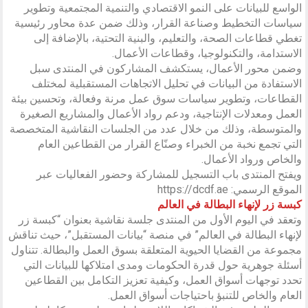
الواسع للبيانات على النمو الاقتصادي والتنمية المجتمعية وتطوير
سياسات التخطيط وصناعة القرار، وذلك ضمن عدة محاور رئيسية
تغطي قطاعات الصحة، والتعليم، والبنية التحتية، بالإضافة إلى
الاستدامة، والتكنولوجيا، وقطاعات الأعمال.
وضمن محور الأعمال، يستكشف المشاركون في المنتدى سبل
الاستفادة من البيانات في تحليل الاتجاهات المستقبلية لمختلف
القطاعات، وتطوير سياسات سوق عمل مرنة وفعالة، وتحسين بيئة
العمل ومعدلات الإنتاجية، ودعم رواد الأعمال والمشاريع الصغيرة
والمتوسطة، وذلك من خلال عدد من الجلسات النقاشية المتخصصة
التي تجمع نخبة من الخبراء وصنّاع القرار من القطاعين العام
والخاص ورواد الأعمال.
ويفتح المنتدى باب التسجيل للمشاركة وحضور الفعاليات عبر
الموقع الرسمي: https://dcdf.ae
كبسة زر لإنهاء البطالة في العالم
وتعقد في اليوم الأول من المنتدى جلسة نقاشية بعنوان “كبسة زر
لإنهاء البطالة في العالم” في منصة “بيانات المستقبل”، حيث تناقش
مجموعة من القضايا الحيوية المتعلقة بسوق العمل والبطالة. تتناول
أسئلة جوهرية حول قدرة الحكومات ومدى امتلاكها للبيانات التي
تحدد توجهات أسواق العمل، وكيفية تعزيز التكامل بين القطاعين
العام والخاص للتنبؤ باحتياجات أسواق العمل.