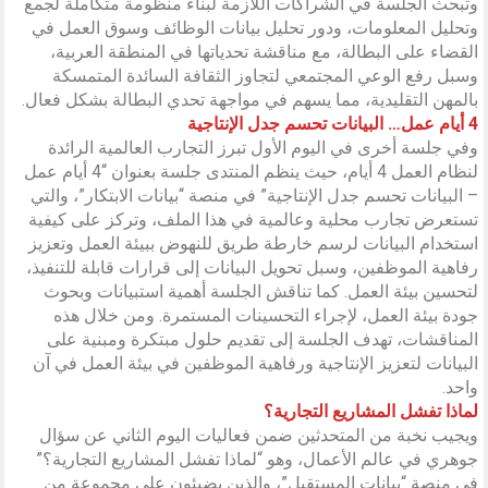
وتبحث الجلسة في الشراكات اللازمة لبناء منظومة متكاملة لجمع
وتحليل المعلومات، ودور تحليل بيانات الوظائف وسوق العمل في
القضاء على البطالة، مع مناقشة تحدياتها في المنطقة العربية،
وسبل رفع الوعي المجتمعي لتجاوز الثقافة السائدة المتمسكة
بالمهن التقليدية، مما يسهم في مواجهة تحدي البطالة بشكل فعال.
4 أيام عمل… البيانات تحسم جدل الإنتاجية
وفي جلسة أخرى في اليوم الأول تبرز التجارب العالمية الرائدة
لنظام العمل 4 أيام، حيث ينظم المنتدى جلسة بعنوان “4 أيام عمل
– البيانات تحسم جدل الإنتاجية” في منصة “بيانات الابتكار”، والتي
تستعرض تجارب محلية وعالمية في هذا الملف، وتركز على كيفية
استخدام البيانات لرسم خارطة طريق للنهوض ببيئة العمل وتعزيز
رفاهية الموظفين، وسبل تحويل البيانات إلى قرارات قابلة للتنفيذ،
لتحسين بيئة العمل. كما تناقش الجلسة أهمية استبيانات وبحوث
جودة بيئة العمل، لإجراء التحسينات المستمرة. ومن خلال هذه
المناقشات، تهدف الجلسة إلى تقديم حلول مبتكرة ومبنية على
البيانات لتعزيز الإنتاجية ورفاهية الموظفين في بيئة العمل في آن
واحد.
لماذا تفشل المشاريع التجارية؟
ويجيب نخبة من المتحدثين ضمن فعاليات اليوم الثاني عن سؤال
جوهري في عالم الأعمال، وهو “لماذا تفشل المشاريع التجارية؟”
في منصة “بيانات المستقبل”، والذين يضيئون على مجموعة من