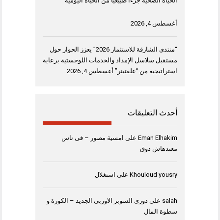
الحياة الصحية جزءاً طبيعياً من الحياة اليومية
أغسطس 4, 2026
“منتدى الشارقة للاستثمار 2026” يعزز الحوار حول
مستقبل سلاسل الإمداد والخدمات اللوجستية برعاية
استراتيجية من “غلفتينر”
أغسطس 4, 2026
أحدث التعليقات
Eman Elhakim
على
امسية مصور – فى ناس
معندهاش ذوق
Khouloud yousry
على
استغلال
salah
على
دورى السوبر الاوربى الجديد – الكورة و
سطوة المال