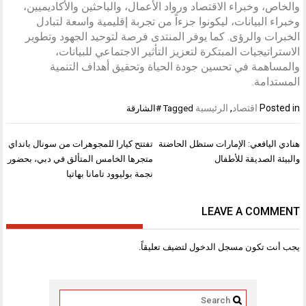
والخاص، وخبراء الاقتصاد ورواد الأعمال، والباحثين والأكاديميين،
وخبراء البيانات، ليكونوا جزءاً من تجربة إقليمية واسعة لتبادل
الخبرات والرؤى. كما يوفر المنتدى فرصة لتوحيد الجهود وتطوير
الاستراتيجيات المبتكرة لتعزيز التأثير الاجتماعي للبيانات،
والمساهمة في تحسين جودة الحياة وتحقيق أهداف التنمية
المستدامة.
Posted in
اقتصاد
,
الرئيسية
Tagged
#الشارقة
تصفّح
هنادي اليافعي: الإمارات ستظل الحاضنة
تفتتح كيارا للمجوهرات من سونال بانداي
المقالات
والبيئة الصديقة للأطفال
متجرها الخامس المتألق في دبي، بحضور
نجمة بوليوود تامانا بهاتيا
LEAVE A COMMENT
يجب أنت تكون
مسجل الدخول
لتضيف تعليقاً.