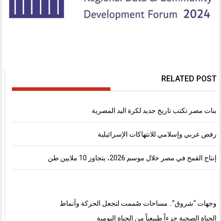
RELATED POST
بنات مصر تكتب تاريخ جديد لكرة اليد المصرية
رفض عربي وإسلامي للانتهاكات الإسرائيلية
إنتاج القمح في مصر خلال موسم 2026، يتجاوز 10 ملايين طن
وجهات “شروق”.. مساحات صُممت لتجعل الحركة وأنماط
الحياة الصحية جزءاً طبيعياً من الحياة اليومية