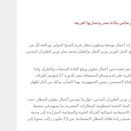
، أعمال توسعة وتطوير مطار شرم الشيخ الدولي، ورافقه كل من
يق كامل الوزير، وزير النقل، والطيار محمد منار، وزير الطيران المدني،
يتم تنفيذه من أعمال تطوير ورفع كفاءة للمنشآت والطرق، وكذا
أعمال البنية التحتية والمرافق على أرض الواقع في مدينة شرم الشيخ، في إطار الاستعدادات الجارية على قدم وساق لاستضافة مصر للدورة 27 لمؤتمر أطراف
وفقا لتوجيهات السيد الرئيس عبدالفتاح السيسي، رئيس الجمهورية، بهذا الشأن، وذلك من أجل إظهار
 وزير الطيران المدني، حول ما يتم من أعمال تطوير للمطار، حيث
البنية التحتية لمنظومة المطارات المصرية بما يسهم في تنشيط
لاستيعابية لمواكبة الحركة الجوية والسياحية المتزايدة إلى مدينة
شرم الشيخ، وكذلك استعدادا لمؤتمر قمة المناخ الذي سيعقد بالمدينة في نوفمبر المقبل، حيث سيتم زيادة طاقة المطار الاستيعابية من 7,5 مليون راكب سنويا إلى