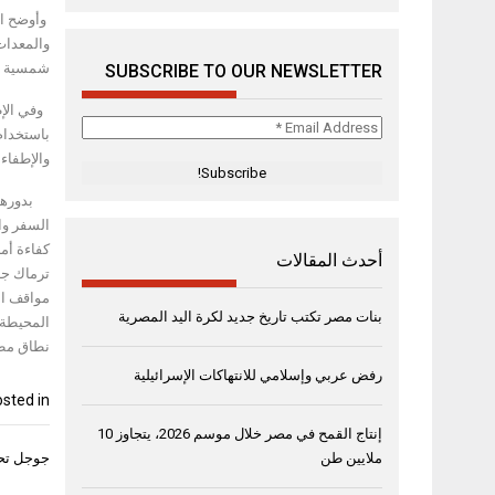
وأوضح ال
والمعدات
شمسية با
SUBSCRIBE TO OUR NEWSLETTER
وفي الإط
Email
Address
والإطفاء 
*
بدورهم، 
أحدث المقالات
بنات مصر تكتب تاريخ جديد لكرة اليد المصرية
المحيطة 
نطاق مطار
رفض عربي وإسلامي للانتهاكات الإسرائيلية
sted in
إنتاج القمح في مصر خلال موسم 2026، يتجاوز 10
تصفّح
ملايين طن
جوجل تحت
المقال