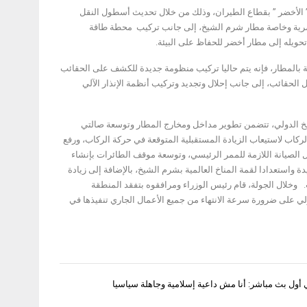
ل ” الأخضر ” بقطاع الطيران، وذلك من خلال تحديث أسطول النقل
مصرية وخاصة مطار شرم الشيخ، إلى جانب تركيب محطة طاقة
حويله إلى مطار أخضر للحفاظ على البيئة.
ة بالمطار، فإنه يتم حاليا تركيب منظومة جديدة للكشف على الحقائب
لحركة نقل الحقائب، إلى جانب إحلال وتجديد وتركيب أنظمة الإنذار الآلي
خ الدولي، تتضمن تطوير مداخل ومخارج المطار وتوسعة صالتي
ة مناطق انتظار الركاب لاستيعاب الزيادة المستقبلية المتوقعة في حركة الركاب، ورفع
المطار بإجراء أعمال الصيانة اللازمة للممر الرئيسي، وتوسعة موقف الطائرات بإنشاء
ب الحركة الجوية المتزايدة واستعدادا لقمة المناخ العالمية بشرم الشيخ، بالإضافة إلى زيادة
ر عدد من السيارات. وخلال الجولة، قام رئيس الوزراء ومرافقوه بتفقد المنطقة
ي على ضرورة سرعة الانتهاء من جميع الأعمال الجاري تنفيذها في
أول بث مباشر: أنا مش داعية إسلامية وجاهلة سياسيا