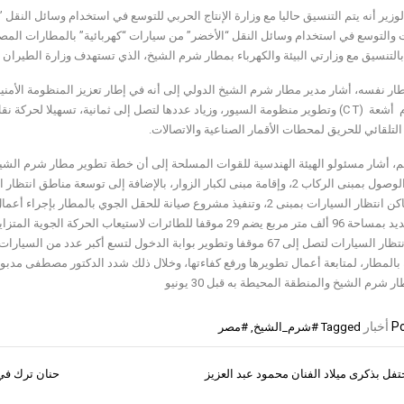
وزير أنه يتم التنسيق حاليا مع وزارة الإنتاج الحربي للتوسع في استخدام وسائل النق
 والتوسع في استخدام وسائل النقل “الأخضر” من سيارات “كهربائية” بالمطارات ال
لتنسيق مع وزارتي البيئة والكهرباء بمطار شرم الشيخ، الذي تستهدف وزارة الطيران ت
ار نفسه، أشار مدير مطار شرم الشيخ الدولي إلى أنه في إطار تعزيز المنظومة الأمني
باستخدام أشعة (C T) وتطوير منظومة السيور، وزياد عددها لتصل إلى ثمانية، تسهيلا 
التلقائي للحريق لمحطات الأقمار الصناعية والاتصالات.
أشار مسئولو الهيئة الهندسية للقوات المسلحة إلى أن خطة تطوير مطار شرم الشي
السفر والوصول بمبنى الركاب 2، وإقامة مبنى لكبار الزوار، بالإضافة إلى توسع
كفاءة أماكن انتظار السيارات بمبنى 2، وتنفيذ مشروع صيانة للحقل الجوي ب
ترماك جديد بمساحة 96 ألف متر مربع يضم 29 موقفا للطائرات لاستيعا
مواقف انتظار السيارات لتصل إلى 67 موقفا وتطوير بوابة الدخول لتسع أكب
بالمطار، لمتابعة أعمال تطويرها ورفع كفاءتها، وخلال ذلك شدد الدكتور مصطفى مدبول
 شرم الشيخ والمنطقة المحيطة به قبل 30 يونيو
Po
أخبار
Tagged
#شرم_الشيخ
,
#مصر
فل بذكرى ميلاد الفنان محمود عبد العزيز
حنان ترك في 
ات