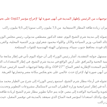
ات من الرئيس بإظهار المدينة في أبهى صورة لها لإخراج مؤتمر Cop27 على نحو يعكس مكانة مصر وحضارتها العريقة
ادة طاقة المطار الاستيعابية من 7,5 مليون راكب سنويا إلى 9,5 مليون راكب
ه إلى مدينة شرم الشيخ اليوم، تفقد الدكتور مصطفي مدبولي، رئيس مجلس الوزراء
الد العناني، وزير السياحة والآثار، واللواء محمود شعراوي، وزير التنمية المحلية، والفر
خالد فودة، محافظ جنوب سيناء، ومسئولي الهيئة الهندسية للقوات المسلحة.
ل جولته التفقدية، أشار رئيس الوزراء إلى أن جولة اليوم تأتي في إطار متابعة ما 
اتفاقية الأمم المتحدة الإطارية لتغير المناخ “COP 27″، وذلك 
في أبهى صورة لها، لإخراج حدث عالمي على نحو يعكس مكانة مصر وحضارتها العريقة.
وله في أرجاء مطار شرم الشيخ، استمع رئيس الوزراء إلى شرح من الطيار محمد منار،
 أنه في إطار استراتيجية وزارة الطيران المدني لاستكمال مشروعات التطوير وتحديث 
جوية والسياحية الوافدة إلى مصر، فإنه يتم حاليا تطوير مطار شرم الشيخ لزيادة طاقته ا