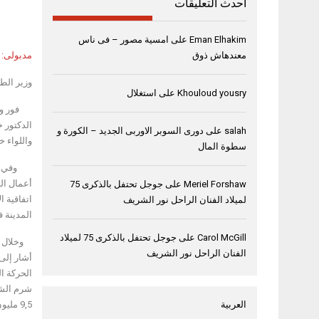
أحدث التعليقات
Eman Elhakim
على
امسية مصور – فى ناس
مدبولى: توجيه
معندهاش ذوق
وزير الطيران: زي
Khouloud yousry
على
استغلال
فور وصول
الدكتور خ
salah
على
دورى السوبر الاوربى الجديد – الكورة و
واللواء 
سطوة المال
وفي مسته
Meriel Forshaw
على
جوجل تحتفل بالذكرى 75
لميلاد الفنان الراحل نور الشريف
المدينة 
Carol McGill
على
جوجل تحتفل بالذكرى 75 لميلاد
وخلال تج
الفنان الراحل نور الشريف
أشار إلى
الحركة ال
9,5 مليون راكب.
العربية