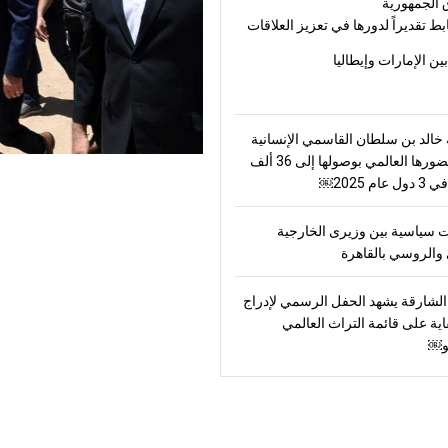
 الجمهورية
بط تقديراً لدورها في تعزيز العلاقات
بين الإمارات وإيطاليا
الد بن سلطان القاسمي الإنسانية
ترسّخ حضورها العالمي بوصولها إلى 36 ألف
ام 2025￼
 سياسية بين وزيرى الخارجية
والروسي بالقاهرة
لشارقة يشهد الحفل الرسمي لإدراج
اية على قائمة التراث العالمي
و￼