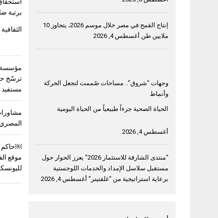
استحقاق
برتبة ضا
إنتاج القمح في مصر خلال موسم 2026، يتجاوز 10
الثقافية 
ملايين طن
أغسطس 4, 2026
مؤسسة خ
وجهات “شروق”.. مساحات صُممت لتجعل الحركة
مستفيد في 3 دول ع
وأنماط
الحياة الصحية جزءاً طبيعياً من الحياة اليومية
مشاورات
المصري 
أغسطس 4, 2026
￼حاكم ا
موقع الف
“منتدى الشارقة للاستثمار 2026” يعزز الحوار حول
لليونسك
مستقبل سلاسل الإمداد والخدمات اللوجستية
برعاية استراتيجية من “غلفتينر”
أغسطس 4, 2026