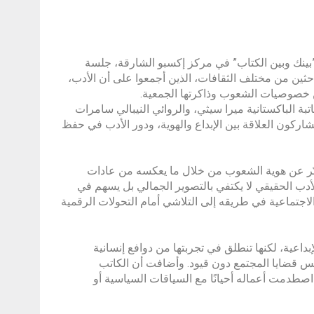
ت شعار ”بينك وبين الكتاب” في مركز إكسبو الشارقة، جلسة
احثين من مختلف الثقافات، الذين أجمعوا على أن الأدب،
عن خصوصيات الشعوب وذاكرتها الجمعية.
ة الباكستانية ميرا سيثي، والروائي النيبالي سامرات
اركون العلاقة بين الإبداع والهوية، ودور الأدب في حفظ
بّر عن هوية الشعوب من خلال ما يعكسه من عادات
أدب الحقيقي لا يكتفي بالتصوير الجمالي بل يسهم في
اجتماعية في طريقه إلى التلاشي أمام التحولات الرقمية
بداعية، لكنها تنطلق في تجربتها من دوافع إنسانية
س قضايا المجتمع دون قيود. وأضافت أن الكاتب
صطدمت أعماله أحيانًا مع السياقات السياسية أو