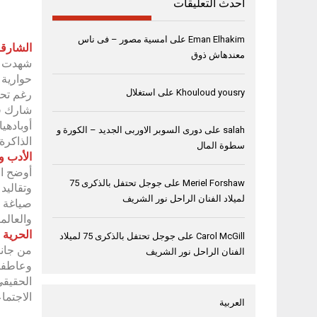
أحدث التعليقات
Eman Elhakim
على
امسية مصور – فى ناس
الشارقة، 11 نوفمبر
معندهاش ذوق
حوارية 
Khouloud yousry
على
استغلال
رغم تحو
شارك في
أوبادهي
salah
على
دورى السوبر الاوربى الجديد – الكورة و
الذاكرة
سطوة المال
الأدب و
أوضح ال
Meriel Forshaw
على
جوجل تحتفل بالذكرى 75
وتقاليد
لميلاد الفنان الراحل نور الشريف
صياغة و
والعالمي
الحرية 
Carol McGill
على
جوجل تحتفل بالذكرى 75 لميلاد
من جانب
الفنان الراحل نور الشريف
وعاطفية
الحقيقي
الاجتماع
العربية