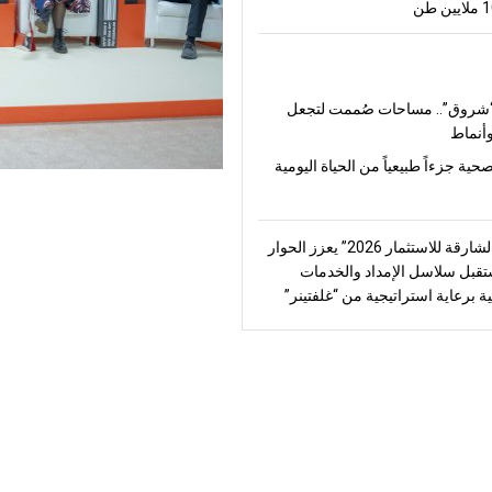
شروق”.. مساحات صُممت لتجعل
أنماط
صحية جزءاً طبيعياً من الحياة اليومية
“منتدى الشارقة للاستثمار 2026” يعزز الحوار
قبل سلاسل الإمداد والخدمات
ة برعاية استراتيجية من “غلفتينر”