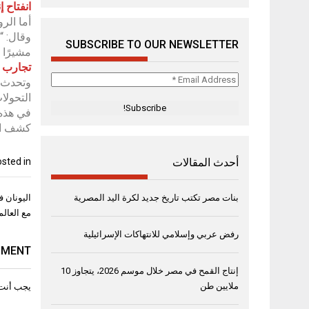
انفتاح 
أما الر
وقال: “
SUBSCRIBE TO OUR NEWSLETTER
مشيرًا 
تجارب ا
Email
وتحدث ا
Address
التحولا
*
في هذه 
كشف الح
sted in
أحدث المقالات
تصفّح
بنات مصر تكتب تاريخ جديد لكرة اليد المصرية
اليونان 
المقال
مع العال
رفض عربي وإسلامي للانتهاكات الإسرائيلية
MMENT
إنتاج القمح في مصر خلال موسم 2026، يتجاوز 10
ملايين طن
يجب أنت