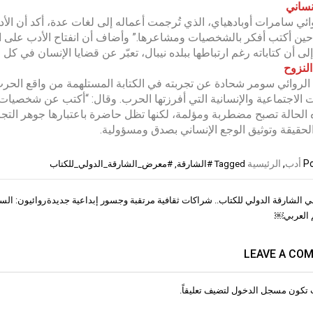
إنساني
وائي سامرات أوبادهياي، الذي تُرجمت أعماله إلى لغات عدة، أكد أن الأد
حين أكتب أفكر بالشخصيات ومشاعرها.” وأضاف أن انفتاح الأدب على التج
إلى أن كتاباته رغم ارتباطها ببلده نيبال، تعبّر عن قضايا الإنسان في كل 
لنزوح
لروائي سومر شحادة عن تجربته في الكتابة المستلهمة من واقع الحرب 
ت الاجتماعية والإنسانية التي أفرزتها الحرب. وقال: “أكتب عن شخصيات
الحالة تصبح مضطربة ومؤلمة، لكنها تظل حاضرة باعتبارها جوهر التجربة
قيقة وتوثيق الوجع الإنساني بصدق ومسؤولية.
Po
أدب
,
الرئيسية
Tagged
#الشارقة
,
#معرض_الشارقة_الدولي_للكتاب
في الشارقة الدولي للكتاب.. شراكات ثقافية مرتقبة وجسور إبداعية جديدة
روائيون: الس
ات
م العربي￼
LEAVE A CO
 تكون
مسجل الدخول
لتضيف تعليقاً.