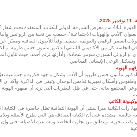
 2025،
شهدت الدورة الـ44 من معرض الشارقة الدولي للكتاب، المنعقدة تح
بعنوان “الأدب والهويات الاجتماعية”، جمعت بين نخبة من الروائيين والب
لات العصر الرقمي والعولمة، سيبقى وفياً للأصول الثقافية ومعبّراً 
 الجلسة كل من الأكاديمي اللبناني الدكتور مأمون حسن طربية، والكاتب
اي، والروائي السوري سومر شحادة، وأدارتها ترنم أحمد، حيث تناول المش
 وتشكيل الوعي الإنساني المعاصر.
فهم الهوية
دكتور مأمون حسن طربية أن الأدب يشكل واجهة فكرية واجتماعية تع
 وطقوس وأشكال تعبيرية تلامس الوجدان وتبقى في الذاكرة. وأكد أن ال
عي المجتمع بذاته، حتى في ظل النظريات التي ترى أن مفهوم الهوية ال
ة.
وكينونة الكاتب
ها، رأت الكاتبة ميرا سيثي أن الهوية الثقافية تظل حاضرة في الكتابة الإ
 خالصة، مشددة على أن الكتابة الصادقة هي التي تطرح الأسئلة وتلام
 يكتب بحرية، وينطلق من تجاربه الخاصة ومشاعره الأصيلة، حتى وإن ا
ية.