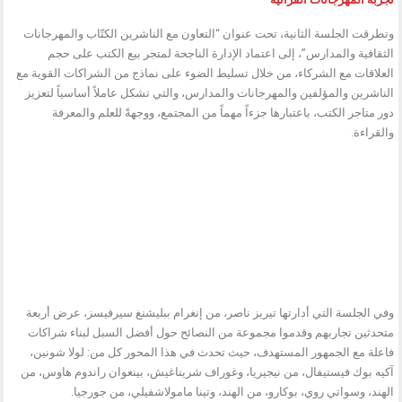
وتطرقت الجلسة الثانية، تحت عنوان “التعاون مع الناشرين الكتّاب والمهرجانات
الثقافية والمدارس”، إلى اعتماد الإدارة الناجحة لمتجر بيع الكتب على حجم
العلاقات مع الشركاء، من خلال تسليط الضوء على نماذج من الشراكات القوية مع
الناشرين والمؤلفين والمهرجانات والمدارس، والتي تشكل عاملاً أساسياً لتعزيز
دور متاجر الكتب، باعتبارها جزءاً مهماً من المجتمع، ووجهةً للعلم والمعرفة
والقراءة.
وفي الجلسة التي أدارتها تيريز ناصر، من إنغرام ببليشنغ سيرفيسز، عرض أربعة
متحدثين تجاربهم وقدموا مجموعة من النصائح حول أفضل السبل لبناء شراكات
فاعلة مع الجمهور المستهدف، حيث تحدث في هذا المحور كل من: لولا شونين،
آكيه بوك فيستيفال، من نيجيريا، وغوراف شريناغيش، بينغوان راندوم هاوس، من
الهند، وسواتي روي، بوكارو، من الهند، وتينا مامولاشفيلي، من جورجيا.