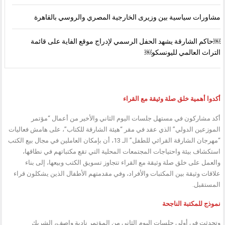
مشاورات سياسية بين وزيرى الخارجية المصري والروسي بالقاهرة
￼حاكم الشارقة يشهد الحفل الرسمي لإدراج موقع الفاية على قائمة
التراث العالمي لليونسكو￼
أكدوا أهمية خلق صلة وثيقة مع القراء
أكد مشاركون في مستهل جلسات اليوم الثاني والأخير من أعمال “مؤتمر
الموزعين الدولي” الذي عقد في مقر “هيئة الشارقة للكتاب”، على هامش فعاليات
“مهرجان الشارقة القرائي للطفل” الـ 13، أن بإمكان العاملين في مجال بيع الكتب
استكشاف بيئة واحتياجات المجتمعات المحلية التي تقع مكتباتهم في نطاقها،
والعمل على خلق صلة وثيقة مع القراء تتجاوز تسويق الكتب وبيعها، إلى بناء
علاقات وثيقة بين المكتبات والأفراد، وفي مقدمتهم الأطفال الذين يشكلون قراء
المستقبل.
نموذج للمكتبة الناجحة
وتحدثت في أولى جلسات اليوم الثاني من المؤتمر نادية واصف، الشريك