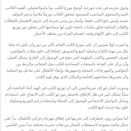
وحول تجربته في بلده جورجيا، أوضح موزع الكتب تينا مامولاشفيلي، أهمية الكاتب
الجيد والمحتوى المناسب للمجتمع، ليحقق الكتاب توزيعاً ملائماً يدعم المؤلف
نفسه وليس بائع الكتب فقط، وأشار من وحي تجربته إلى جدوى الاهتمام بالثقافات
واللغات المحلية لخلق مكتبات ناجحة تكون لها مساحتها التي تتجاوز دور توزيع
الكتب إلى خلق الإلهام ولفت اهتمام القراء من مختلف الأعمار.
واعتبرت لولا شونين أن على موزع الكتب القيام بأكثر من دور وأن تكون له صلة
بكل من مهنة الكتابة وعملية البيع والتسويق، إضافةً إلى خلق صلات بالمؤلفين،
ليعرف القصص والكتب الملهمة التي تنجح في الوصول إلى القارئ بشكل أفضل،
وأن يركز على العناية بالمنتجات المصاحبة للكتب مثل الحقائب والربط بين
المؤلفين والمهرجانات المحلية وجمهورها، وإبقاء الأطفال على تفاعل مع المكتبة
وأن يعتبروها مساحتهم الخاصة والمكان الذي يوفر لهم الكتب.
وبدوره، أشار غوراف شريناغيش، إلى أن توزيع الكتب في الهند أثناء الجائحة تأثر
سلباً بشكل كبير في ظل الإغلاق، فاضطر موزعو الكتب إلى الانفتاح على استخدام
وسائل التواصل الاجتماعي للوصول إلى العملاء واستعادة زخم التوزيع ومحاولة
خلق بيئة جديدة لبيع الكتب.
أما سواتي روي، فتطرقت إلى تجربتها في إطلاق مهرجان قرائي للأطفال، بدأ على
شكل مكتبة مفتوحة لاستقطاب الصغار من فئات عمرية مختلفة تبدأ بسن العامين