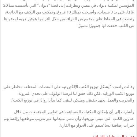
المؤسس لمكتبة ديوان في مصر، وتطرقت إلى قصة “ديوان” التي تأسست منذ 20
عامًا، على يد 3 سيدات، وأصبحت تمتلك 10 فروع، وتمكنت من التكيف مع الجائحة،
ونجحت في الحفاظ على مجتمع من القراء، من خلال التزامها بتوفير هوية لمحتواها
من الكتب حققت لها جمهورًا متميزًا.
وقالت واصف: “يشكل توزيع الكتب الإلكترونية على المنصات المختلفة مخاطر على
توزيع الكتب الورقية، لكن ذلك حقق لنا فرصة الوقوف على تحدي المرونة
والتجريب والعمل بجهد حقيقي ومبتكر، لنبقى كما بدأنا روادًا في توزيع الكتب”.
وأشارت إلى أن بإمكان المكتبات المساهمة في تطوير المجتمعات من خلال
عناوين الكتب التي تتبنى توزيعها، وأن تنمي مبيعاتها عبر تدريب موظفيها وإكسابهم
خبرات إضافية تساعدهم على الحوار مع القارئ.
تجربة المهرجانات القرائية