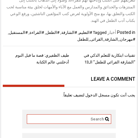
لتعريفهم على الكتب وإتاحتها لهم للقراءة، وصولاً إلى الذهاب بالكتب إلى
المنتزهات والحدائق والمدارس والعمل مع الآباء والأمهات لخلق بيئة مناسبة لحب
الكتب والتعلق بها، مع منح الأولوية لعرض كتب المؤلفين الناشئين، ورفع الوعي
بكتاب أدب الطفل في الهند.
Posted in
أخبار
Tagged
#التعليم
,
#الشارقة
,
#الطفل
,
#القراءة
,
#المستقبل
,
#مهرجان_الشارقة_القرائى_للطفل
تصفّح
تقنيات ابتكارية للتعلم الذكي في
طيف الظفيري: قصة ما قبل النوم
المقالات
“الشارقة القرائي للطفل” الـ13
أدخلتني عالم الكتابة
LEAVE A COMMENT
يجب أنت تكون
مسجل الدخول
لتضيف تعليقاً.