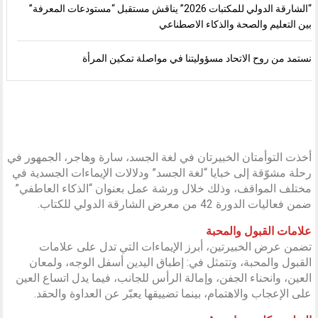
“الشارقة الدولي للمكتبات 2026” يناقش مستقبل “مستودعات المعرفة”
بين التعليم والصحة والذكاء الاصطناعي
نستمد من روح الاتحاد مسؤوليتنا في مواصلة تمكين المرأة
أخذت التوأمتان الخبيرتان في لغة الجسد، سارة وهاجر، الجمهور في
رحلة مشوّقة إلى خبايا “لغة الجسد” ودلالات الإيماءات الجسدية في
مختلف المواقف، وذلك خلال ورشة عمل بعنوان “الذكاء العاطفي”
ضمن فعاليات الدورة 42 من معرض الشارقة الدولي للكتاب.
علامات القبول والمحبة
تضمن عرض الخبيرتين، أبرز الإيماءات التي تدل على علامات
القبول والمحبة، وتتمثل في: إطباق اليدين أسفل الوجه، ولمعان
العين، وانحناء الجفن، وإمالة الرأس للجانب، فيما يدل اتساع العين
على الإعجاب والاهتمام، بينما تضييقها يعبّر عن العداوة والحقد.