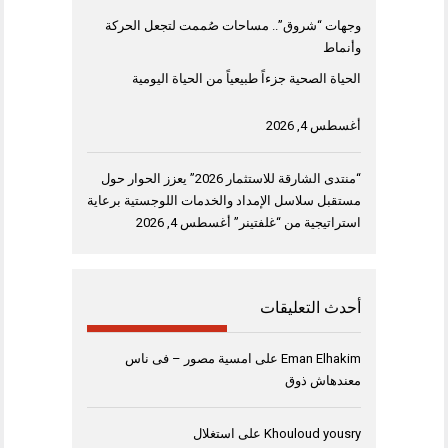
وجهات “شروق”.. مساحات صُممت لتجعل الحركة
وأنماط
الحياة الصحية جزءاً طبيعياً من الحياة اليومية
أغسطس 4, 2026
“منتدى الشارقة للاستثمار 2026” يعزز الحوار حول
مستقبل سلاسل الإمداد والخدمات اللوجستية برعاية
استراتيجية من “غلفتينر”
أغسطس 4, 2026
أحدث التعليقات
Eman Elhakim
على
امسية مصور – فى ناس
معندهاش ذوق
Khouloud yousry
على
استغلال