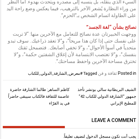
السيء الذي ينقله، بل ينسبه إلى مصدره ويتحدث بهدوء. أما النظر
من وراء النظارة يُشعر الآخر بالترهيب، فيما يعكس وضع راحة اليد
على الطاولة اتسام الشخص بـ”الحزم”.
نصائح بشأن “لغة الجسد”
ووجهت الخبيرتان عدة نصائح للتعامل مع الآخرين منها: “لا تربت
على نفسك حتى إذا كان هذا مريحاً”، و”لا تعقد ذراعيك.. سوف تبدو
متحدياً في أسوأ الأحوال”، و”لا تخفي أصابعك.. فتضمحل ثقتك
بنفسك”، و”لا تغتصب الابتسامة لأن إغلاق الشفتين حكمة”، و”لا
تخترق مساحة الآخرين واحفظ مساحتك”.
Posted in
ثقافة و فن
Tagged
#معرض_الشارقة_الدولي_للكتاب
تصفّح
الشيف البريطانية سالي بوتشر تأخذ
كاظم الساهر: طالما الشارقة حاضرة
المقالات
جمهور “الشارقة الدولي للكتاب 42”
عاصمة للثقافة فالكتاب سيبقى حاضراً
للمطبخ الإيراني
في يد القرّاء
LEAVE A COMMENT
يجب أنت تكون
مسجل الدخول
لتضيف تعليقاً.