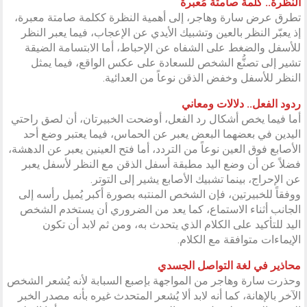
النظرة.. كلمة صامتة مُعبرة
تطرق عرض سارة وهاجر، إلى أهمية النظرة ككلمة صامتة معبرة،
إذ يعبّر النظر بالعين وتشبيك الأيدي عن الإعجاب، فيما يعبر النظر
للأسفل والضغط على الشفاه عن الإحباط، أما الابتسامة الضيقة
تشير إلى تصنُّع الشخص للسعادة على عكس الواقع، فيما يمثل
النظر للأسفل وخفض الذقن نوعاً من العدائية.
ردود الفعل.. دلالات ومعاني
أما فيما يخص أشكال رد الفعل، أوضحت الخبيرتان، أن لصق راحتي
اليدين في بعضهما البعض يعبر عن الحماس، فيما يعتبر وضع أحد
الأصابع فوق العين نوعاً من التردد، أما فتح العينين يعبر عن الدهشة،
فضلاً عن أن وضع اليد مطبقة أسفل الذقن مع النظر لأسفل يعبر
عن الإحراج، بينما تشبيك الأصابع يشير إلى التوتر.
ووفقاً للخبيرتين، فإن الشخص المنتبه بصورة أكبر يُميل رأسه إلى
الجانب أثناء الاستماع، كما يعد من الضروري أن يستخدم الشخص
اليد للتأكيد على الكلام الذي يتحدث به، ومن ثم لابد أن تكون
الإيماءات متوافقة مع الكلام.
محاذير في لغة التواصل الجسدي
وحذرت سارة وهاجر من المواجهة بإصبع السبابة لأنه يُشعر الشخص
الآخر بالإهانة، كما أنه لابد ألا يُشعر المتحدث غيره بأنه مصدر الخبر