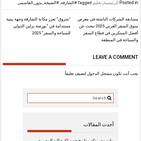
Posted in
الرئيسية
,
تعليم
Tagged
#الشارقة
,
#الشيخة_بدور_القاسمى
تصفّح
مسابقة الشركات الناشئة في معرض
“شروق” تعزز مكانة الشارقة وجهة بيئية
المقالات
سوق السفر العربي 2025 تبحث عن
مستدامة في “بورصة برلين الدولي
أفضل المبتكرين في قطاع السفر
للسياحة والسفر” 2025
والسياحة في المنطقة
LEAVE A COMMENT
يجب أنت تكون
مسجل الدخول
لتضيف تعليقاً.
أحدث المقالات
بنات مصر تكتب تاريخ جديد لكرة اليد المصرية