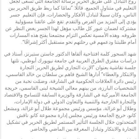
روح التبادل على طريق الحرير برسالة الجامعة التي تسعى لجعل
التعليم في متناول الجميع، قائلًا: “تمامًا كما ربط طريق الحرير بين
الناس، وكان سبيلًا لتبادل الأفكار والحضارات، فإن التعليم جسر
يؤدي إلى المزيد من الفرص والتقدم. تقع على عاتقنا مسؤولية
مشتركة لضمان عبور كل طالب مؤهل لهذا الجسر بغض النظر عن
ظروفه. وهذه الأمسية تعكس التزام مجتمعنا بفتح هذه المسارات
أمام طلبتنا ودعمهم في رحلتهم نحو مستقبل أكثر إشراقًا”.
شهد السحور كلمة افتتاحية ألقاها الدكتور جاستن ستيرنز، أستاذ في
دراسات مفترق الطرق العربية في جامعة نيويورك أبوظبي، تلتها
جلسة نقاشية بعنوان “الإرث التجاري لطريق الحرير: التجارة
والابتكار والعطاء” أدارها الشيخ فاهم بن سلطان بن خالد القاسمي،
رئيس دائرة العلاقات الحكومية في الشارقة، وضمّت نخبة من
الشخصيات البارزة، من بينهم معالي الشيخة لبنى القاسمي، خريجة
الجامعة الأميركية في الشارقة والوزيرة السابقة للتسامح والاقتصاد
والتجارة الخارجية والتنمية والتعاون الدولي في دولة الإمارات،
وطلال أبو غزالة، مؤسس ورئيس مجموعة طلال أبو غزالة، ومشعل
كانو، خريج الجامعة ورئيس مجلس إدارة مجموعة كانو. ناقش
المتحدثون خلال الجلسة التأثير المستمر لطريق الحرير في تشكيل
التجارة والابتكار وتبادل المعرفة بين الماضي والحاضر.