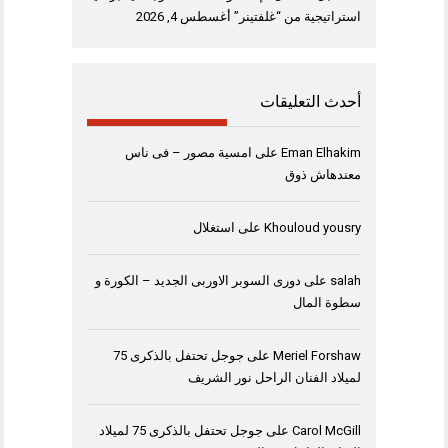
استراتيجية من “غلفتينر”
أغسطس 4, 2026
أحدث التعليقات
Eman Elhakim
على
امسية مصور – فى ناس
معندهاش ذوق
Khouloud yousry
على
استغلال
salah
على
دورى السوبر الاوربى الجديد – الكورة و
سطوة المال
Meriel Forshaw
على
جوجل تحتفل بالذكرى 75
لميلاد الفنان الراحل نور الشريف
Carol McGill
على
جوجل تحتفل بالذكرى 75 لميلاد