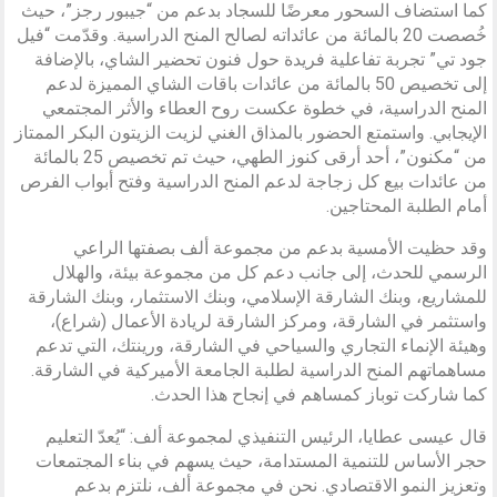
كما استضاف السحور معرضًا للسجاد بدعم من “جيبور رجز”، حيث
خُصصت 20 بالمائة من عائداته لصالح المنح الدراسية. وقدّمت “فيل
جود تي” تجربة تفاعلية فريدة حول فنون تحضير الشاي، بالإضافة
إلى تخصيص 50 بالمائة من عائدات باقات الشاي المميزة لدعم
المنح الدراسية، في خطوة عكست روح العطاء والأثر المجتمعي
الإيجابي. واستمتع الحضور بالمذاق الغني لزيت الزيتون البكر الممتاز
من “مكنون”، أحد أرقى كنوز الطهي، حيث تم تخصيص 25 بالمائة
من عائدات بيع كل زجاجة لدعم المنح الدراسية وفتح أبواب الفرص
أمام الطلبة المحتاجين.
وقد حظيت الأمسية بدعم من مجموعة ألف بصفتها الراعي
الرسمي للحدث، إلى جانب دعم كل من مجموعة بيئة، والهلال
للمشاريع، وبنك الشارقة الإسلامي، وبنك الاستثمار، وبنك الشارقة
واستثمر في الشارقة، ومركز الشارقة لريادة الأعمال (شراع)،
وهيئة الإنماء التجاري والسياحي في الشارقة، ورينتك، التي تدعم
مساهماتهم المنح الدراسية لطلبة الجامعة الأميركية في الشارقة.
كما شاركت توباز كمساهم في إنجاح هذا الحدث.
قال عيسى عطايا، الرئيس التنفيذي لمجموعة ألف: “يُعدّ التعليم
حجر الأساس للتنمية المستدامة، حيث يسهم في بناء المجتمعات
وتعزيز النمو الاقتصادي. نحن في مجموعة ألف، نلتزم بدعم