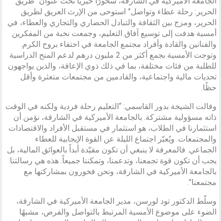
الجامعة الأميركية في الشارقة، سحورًا خيريًا تحت عنوان “طريق
الحرير: رحلة عطاء وتواصل” استوحى من الإرث العريق لطريق
الحرير، ومزج بين الثقافة والتبادل الحضاري والتجاري والعطاء، في
أمسية هدفت إلى توسيع آفاق التعليم، وجمعت نخبة من المفكرين
والفنانين والقادة وأفراد مجتمع الجامعة في احتفاء بروح الكرم.
وتوجت الأمسية بجمع أكثر من 2 مليون درهم لدعم المنح الدراسية
للطلبة من فئات مختلفة، بما في ذلك ذوي الإعاقة، والذين يواجهون
تحديات مالية واجتماعية، والقادمين من مجتمعات متعثرة وأقل
حظًا.
وقالت الشيخة بدور القاسمي: “التعليم رحلة فردية ولكنه في الوقت
ذاته مسؤولية مشتركة. بالجامعة الأميركية في الشارقة، نؤمن أن
استثمارنا في الطلاب، هو استثمار في مستقبل الأفراد والاقتصادات
والمجتمعات. ويُعبّر اجتماع الليلة عن القوة الإيجابية للعطاء
الجماعي. فالمعرفة لا ينبغي أن تكون مقيّدة أبداً بالعوائق المالية، بل
يجب أن تكون قوة تجمعنا، وتدعمنا، وتمكننا جميعاً. هذه هي رسالتنا
بالجامعة الأميركية في الشارقة، ونحن فخورون بمشاركتها مع
مجتمعنا”.
وسلّط الدكتور تود لورسن، مدير الجامعة الأميركية في الشارقة،
الضوء على موضوع الأمسية المرتبط بالتواصل والفرص، مشبهًا