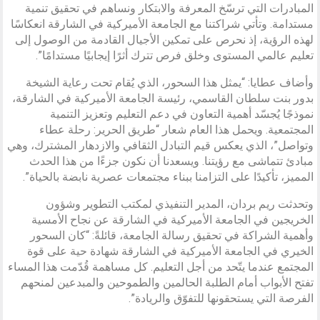
المبادرات التي ترسّخ المعرفة والابتكار ونساهم في تحقيق تنمية
مستدامة. وتأتي شراكتنا مع الجامعة الأميركية في الشارقة انعكاسًا
لهذه الرؤية، إذ نحرص على تمكين الأجيال القادمة من الوصول إلى
تعليم عالمي المستوى وخلق فرص تترك أثرًا إيجابيًا مستدامًا”.
وأضاف عطايا: “يمثل هذا السحور، الذي يُقام تحت رعاية الشيخة
بدور بنت سلطان القاسمي، رئيسة الجامعة الأميركية في الشارقة،
نموذجًا يُجسّد أهمية التعاون في دعم التعليم وتعزيز التنمية
المجتمعية. ويحمل هذا العام شعار “طريق الحرير: رحلة عطاء
وتواصل”، الذي يعكس قيم التبادل الثقافي والازدهار المشترك، وهي
مبادئ تتماشى مع رؤيتنا. ويسعدنا أن نكون جزءًا من هذا الحدث
المميز، تأكيدًا على التزامنا ببناء مجتمعات عصرية نابضة بالحياة”.
وتحدثت ريم بردان، المدير التنفيذي لمكتب التطوير وشؤون
الخريجين في الجامعة الأميركية في الشارقة عن نجاح الأمسية
وأهمية الشراكة في تحقيق رسالة الجامعة، قائلةً: “كان السحور
الخيري في الجامعة الأميركية في الشارقة شهادة حية على قوة
المجتمع عندما يتّحد من أجل التعليم. كل مساهمة قُدّمت هذا المساء
تفتح الأبواب أمام الطلبة الحالمين والطموحين والمبدعين لمنحهم
الفرصة التي يستحقونها للتفوّق والريادة”.