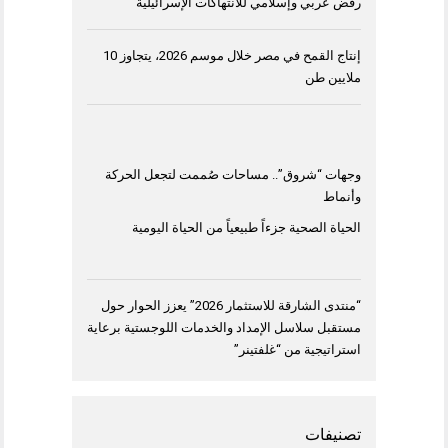
رفض عربي وإسلامي للانتهاكات الإسرائيلية
إنتاج القمح في مصر خلال موسم 2026، يتجاوز 10
ملايين طن
وجهات “شروق”.. مساحات صُممت لتجعل الحركة
وأنماط
الحياة الصحية جزءاً طبيعياً من الحياة اليومية
“منتدى الشارقة للاستثمار 2026” يعزز الحوار حول
مستقبل سلاسل الإمداد والخدمات اللوجستية برعاية
استراتيجية من “غلفتينر”
تصنيفات