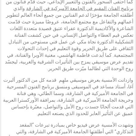
كما احتفى السحور بالفنون والتعبير الإبداعي، حيث قدّم فنانون من
برنامج
الفنان
المقيم
في
الجامعة
الأميركية
في
الشارقة
والذي
أطلقته الجامعة مؤخرًا لدعم الفنانين من جميع أنحاء العالم لتطوير
أعمالهم والتفاعل مع مجتمع الجامعة، عروضًا مميزة حيث قدّمت
الشاعرة والأكاديمية الدكتورة عفراء عتيق قصيدة متعددة اللغات
تعكس قيم العطاء والتواصل الإنساني، في حين كشفت الفنانة
التشكيلية الدكتورة نجاة مكي عن عمل فني مستوحى من التبادل
الثقافي على طريق الحرير وقوة التعليم في إحداث التحولات
المجتمعية. كما أبدعت فاطمة الهاشمي، مغنية الأوبرا والفنانة، في
تقديم عرض موسيقي يمزج بين التأثيرات الشرقية والغربية، ليجسّد
روح الوحدة التي لطالما ميّزت طريق الحرير.
وازدانت الأمسية بعرض موسيقي ملهِم قدمه كل من الدكتور ألبرت
آغا، أستاذ مساعد في الموسيقى ومنسق برنامج الفنون المسرحية
في الجامعة الأميركية في الشارقة، وسما الطائي، وهي فنانة
وخريجة الجامعة الأميركية في الشارقة، بمرافقة الأوركسترا العربية
التي قدمت ألحانًا جسدت روح الأمل والتواصل، معبّرة بإحساس
عميق عن التأثير العابر للحدود الذي يصنعه التعليم.
وشهدت الأمسية عرض فيديو خاص بمبادرة تبرعات “المقعد
التذكاري” التي أطلقتها الجامعة الأميركية في الشارقة، والتي