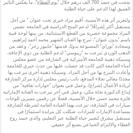
نجحت في حصد 700 ألف درهم خلال “
يوم
العطاء
“، ما يعكس التأثير
العميق لهذا الدعم على حياة الطلبة.
ولتعزيز أثر هذه الأمسية، أقيم مزاد خيري تحت عنوان ” من أجل
مستقبل أكثر إشراقًا” لدعم المنح الدراسية في الجامعة. تضمن
المزاد مجموعة حصرية من القطع الاستثنائية، من بينها لوحة فنية
باسم “بدون عنوان”، تبرع بها الفنان الشهير محمد أحمد إبراهيم،
وسجادة “نوراي” المصنوعة يدويًا، قدمتها “جايبور رجز”، وعقد من
الذهب الوردي تبرعت به “ريبوسي” لدعم الطلبة من ذوي الإعاقة،
وسبيكة ذهبية للجامعة الأميركية في الشارقة من عضو مجلس
أمناء الجامعة التي كانت قد حصلت عليها من حدث خيري للجامعة
وأعادت التبرع بها من أجل المزاد، وسبيكة ذهبية أخرى تبرعت بها
مجددًا معالي نجلاء المدفع، نائب رئيس مجلس إدارة مركز الشارقة
لريادة الأعمال (شراع)، وعمل فني بعنوان “حوارات ثقافية” من
إبداع الدكتورة نجاة مكي، وعمل فني آخر تبرعت به الفنانة الإماراتية
فايزة محمد حسن خلال الأمسية، فضلًا عن رقمين مميزين للوحات
سيارات في الشارقة، تبرعت بهما القيادة العامة لشرطة الشارقة
بمساعدة الإمارات للمزادات. شكلت كل مزايدة استثمارًا في
مستقبل مشرق لتغيير حياة الطلبة عبر التعليم، والذي جسد روح
العطاء والالتزام الجماعي بصنع أثر حقيقي.