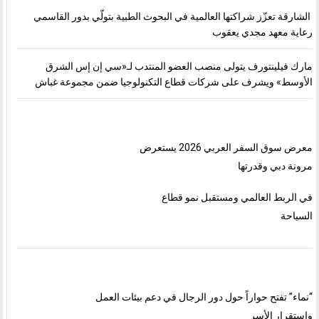
الشارقة تعزّز شراكتها العالمية في البحوث الطبية بتولّي بدور القاسمي
رعاية معهد مجدي يعقوب
مارك فيلينتورف يتولى منصب العضو المنتدب لـ«سي إن إس الشرق
الأوسط» ويشرف على شركات قطاع التكنولوجيا ضمن مجموعة غباش
معرض سوق السفر العربي 2026 يستعرض
مرونة دبي وقدرتها
في الربط العالمي ومستقبل نمو قطاع
السياحة
“نماء” تفتح حواراً حول دور الرجال في دعم بيئات العمل
واستقرار الأسر