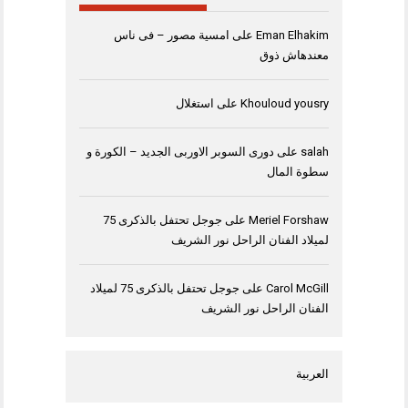
Eman Elhakim
على
امسية مصور – فى ناس
معندهاش ذوق
Khouloud yousry
على
استغلال
salah
على
دورى السوبر الاوربى الجديد – الكورة و
سطوة المال
Meriel Forshaw
على
جوجل تحتفل بالذكرى 75
لميلاد الفنان الراحل نور الشريف
Carol McGill
على
جوجل تحتفل بالذكرى 75 لميلاد
الفنان الراحل نور الشريف
العربية