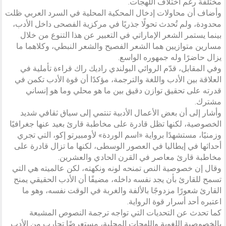
مختلفة رغم اختلاف اللهجات.
وأضاف أن محاولات إدخال المحكية المحلية في السرد العربي ظلت
محدودة، ولم تُحدث تحولًا جذريًا في مركزية الفصحى داخل الأدب،
بينما يستمر الشعر الإماراتي في التعبير عن هذا التنوع من خلال
مسارين متوازيين هما الشعر الفصيح والشعر النبطي، وكلاهما ما
يزال حاضرًا وله جمهوره الواسع.
وفي المقابل، قدّم الروائي البولندي راديك راك قراءة تأملية في
العلاقة بين الأدب واللغة والترجمة، مؤكدًا أن قوة الأدب تكمن في
قدرته على تحقيق توازن دقيق بين ما هو محلي وما هو إنساني
مشترك.
وأشار إلى أن بعض الأعمال الأدبية تنتمي إلى سياق ثقافي شديد
الخصوصية، لكنها تظل قادرة على مخاطبة قارئ بعيد عنها جغرافيًا
وزمنيًا، مستشهدًا برواية «اسم الوردة» لأومبيرتو إكو، التي تجري
أحداثها في إيطاليا في العصور الوسطى، لكنها ما تزال قادرة على
مخاطبة قارئ معاصر في القرن الحادي والعشرين.
وقال إن خصوصية النص تمنحه لونه ونكهته، لكن عالميته هي التي
تسمح للقارئ بأن يجد نفسه داخله، مضيفًا أن الأدب الحقيقي يمنح
القارئ شعورًا مزدوجًا بالألفة والغربة في الوقت نفسه، وهو ما
اعتبره أحد أسرار قوة الرواية.
كما تحدث عن التحديات التي تواجه ترجمة النصوص المشبعة
بالخصوصية اللغوية واللهجات المحلية، مستعرضًا تجارب من الأدب