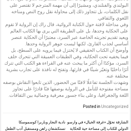
البولندي والفنلندي، ومشيرًا إلى أن مهمة المترجم لا تقتصر على
نقل الكلمات، بل تتجاوز ذلك إلى محاولة نقل روح النص ومناخه
اللغوي والثقافي.
وفي مداخلة لافتة حول الكتابة الروائية، قال راك إن الرواية لا تقوم
على الحكاية وحدها، بل على الطريقة التي يرى بها الكاتب العالم
ويعيد تقديم تجربته الخاصة عبر السرد، معتبرًا أن الحكاية عنصر
أساسي لجذب القارئ، لكنها ليست جوهر الرواية وحدها.
وأوضح أن الكتاب الحقيقي لا يُختزل فيما يرويه على السطح، بل
فيما يخفيه تحت الحكاية، وفي الطبقات العميقة التي تتحرك خلف
السرد، مؤكدًا أن أكثر ما يبحث عنه في القراءة هو الكتب التي تترك
أثرًا داخليًا وتغيّر شيئًا في قارئها، وتفتح له نافذة على تجارب بشرية
مختلفة عنه.
وشهدت الجلسة تفاعلًا لافتًا من الحضور، الذين تابعوا النقاش بوصفه
مساحة مفتوحة للتأمل في الرواية بوصفها فنًا قادرًا على تجاوز
اللغة والجغرافيا، وعلى بناء جسور معرفية وجمالية بين الثقافات.
Posted in
Uncategorized
تصفّح
الشارقة تحوّل «غرفة الخيال» في وارسو
نادية النجار وباربرا كوسموسكا
المقالات
الدولي للكتاب إلى مساحة حية للحكاية
تستكشفان راهن ومستقبل أدب الطفل