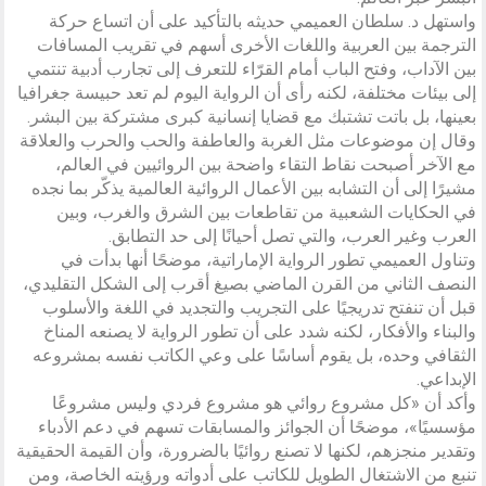
واستهل د. سلطان العميمي حديثه بالتأكيد على أن اتساع حركة
الترجمة بين العربية واللغات الأخرى أسهم في تقريب المسافات
بين الآداب، وفتح الباب أمام القرّاء للتعرف إلى تجارب أدبية تنتمي
إلى بيئات مختلفة، لكنه رأى أن الرواية اليوم لم تعد حبيسة جغرافيا
بعينها، بل باتت تشتبك مع قضايا إنسانية كبرى مشتركة بين البشر.
وقال إن موضوعات مثل الغربة والعاطفة والحب والحرب والعلاقة
مع الآخر أصبحت نقاط التقاء واضحة بين الروائيين في العالم،
مشيرًا إلى أن التشابه بين الأعمال الروائية العالمية يذكّر بما نجده
في الحكايات الشعبية من تقاطعات بين الشرق والغرب، وبين
العرب وغير العرب، والتي تصل أحيانًا إلى حد التطابق.
وتناول العميمي تطور الرواية الإماراتية، موضحًا أنها بدأت في
النصف الثاني من القرن الماضي بصيغ أقرب إلى الشكل التقليدي،
قبل أن تنفتح تدريجيًا على التجريب والتجديد في اللغة والأسلوب
والبناء والأفكار، لكنه شدد على أن تطور الرواية لا يصنعه المناخ
الثقافي وحده، بل يقوم أساسًا على وعي الكاتب نفسه بمشروعه
الإبداعي.
وأكد أن «كل مشروع روائي هو مشروع فردي وليس مشروعًا
مؤسسيًا»، موضحًا أن الجوائز والمسابقات تسهم في دعم الأدباء
وتقدير منجزهم، لكنها لا تصنع روائيًا بالضرورة، وأن القيمة الحقيقية
تنبع من الاشتغال الطويل للكاتب على أدواته ورؤيته الخاصة، ومن