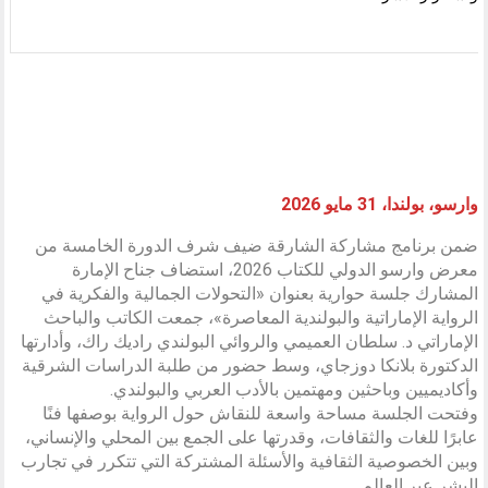
وارسو، بولندا، 31 مايو 2026
ضمن برنامج مشاركة الشارقة ضيف شرف الدورة الخامسة من
معرض وارسو الدولي للكتاب 2026، استضاف جناح الإمارة
المشارك جلسة حوارية بعنوان «التحولات الجمالية والفكرية في
الرواية الإماراتية والبولندية المعاصرة»، جمعت الكاتب والباحث
الإماراتي د. سلطان العميمي والروائي البولندي راديك راك، وأدارتها
الدكتورة بلانكا دوزجاي، وسط حضور من طلبة الدراسات الشرقية
وأكاديميين وباحثين ومهتمين بالأدب العربي والبولندي.
وفتحت الجلسة مساحة واسعة للنقاش حول الرواية بوصفها فنًا
عابرًا للغات والثقافات، وقدرتها على الجمع بين المحلي والإنساني،
وبين الخصوصية الثقافية والأسئلة المشتركة التي تتكرر في تجارب
البشر عبر العالم.