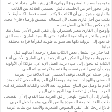
وعيه بما سماه «المشروع الروائي» الذي يبنيه على امتداد تجربته.
وفي محور آخر من الجلسة، ناقش العميمي العلاقة بين الكاتب
والقارئ، مشيرًا إلى أن الكاتب لا يكتب لنفسه فقط، لكنه أيضًا لا
يكتب من أجل قارئ بعينه، لأن انشغاله المسبق بإرضاء قارئ محدد
قد ينعكس سلبًا على العمل نفسه.
وأوضح أن القارئ يتغير باستمرار، وأن تلقي النص الأدبي يتبدل تبعًا
للزمن والتجربة والخلفية الثقافية، حتى بالنسبة للقارئ نفسه الذي
قد يعود إلى الرواية ذاتها بعد سنوات طويلة ليقرأها قراءة مختلفة
تمامًا.
كما حذر من انشغال بعض الكتّاب بفكرة ترجمة أعمالهم قبل
صدورها، معتبرًا أن التفكير في الترجمة أو في القارئ الأجنبي أثناء
الكتابة قد يتحول إلى عبء يربك العمل الإبداعي، مؤكدًا أن الأولوية
يجب أن تبقى للنص نفسه، وللغته، وفكرته، وبنائه الفني.
وفي حديثه عن اللغة، توقف العميمي عند العلاقة بين العربية
الفصحى واللهجات المحلية، موضحًا أن العربية الفصحى كانت منذ
أقدم ما وصل من النتاج المكتوب، لغة الأدب والكتابة المشتركة لدى
العرب، وما تزال تحتفظ بهذا الدور حتى اليوم.
وأشار إلى أن التنوع اللهجي رافق العربية منذ القدم، إلا أن الفصحى
ظلت اللغة الجامعة للقصيدة والنص الأدبي، وهو ما جعل العربي
قادرًا تاريخيًا على تلقي النصوص الشعرية والأدبية من بيئات عربية