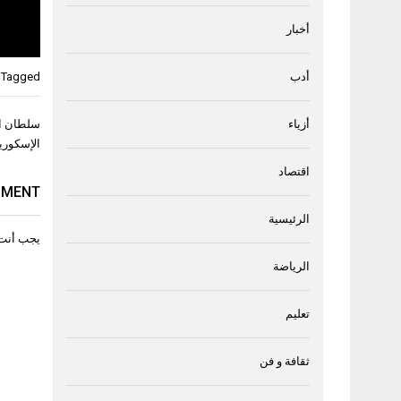
أخبار
أدب
Tagged
تصفّح
سلطان ال
أزياء
المقال
الإسكوريا
اقتصاد
MMENT
الرئيسية
يجب أنت
الرياضة
تعليم
ثقافة و فن