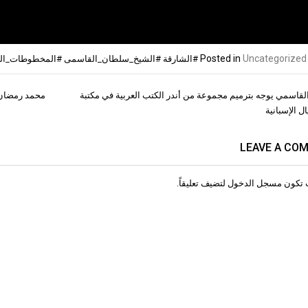
Posted in
Uncategorized
#الشارقة #الشيخ_سلطان_القاسمى #المخطوطات_الع
قاسمي يوجه بترميم مجموعة من أندر الكتب العربية في مكتبة
محمد رمضان 
ات
ل الإسبانية
LEAVE A CO
 تكون
مسجل الدخول
لتضيف تعليقاً.