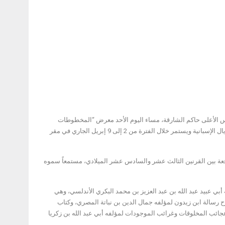
 المجلس الأعلى حاكم الشارقة، مساء اليوم الأحد معرض “المخطوطات
العربية في الإسكوريال الإسبانية”، الذي تنظمه هيئة الشارقة للكتاب، بالتعاون مع مكتبة الإسكوريال الإسبانية ويستمر خلال الفترة من 2 إلى 9 إبريل الجاري في مقر
 إلى الفترة الزمنية الواقعة بين القرنين الثالث عشر والسادس عشر الميلادي، مستمعاً سموه
 عبيد عبد الله بن عبد العزيز بن محمد البكري الأندلسي، وهي
سالة ابن زيدون لمؤلفه جمال الدين بن نباتة المصري، وكتاب
عجائب المخلوقات وغرائب الموجودات لمؤلفه أبي عبد الله بن زكريا