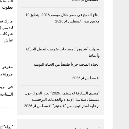
الطبية ب
يعقوب
إنتاج القمح في مصر خلال موسم 2026، يتجاوز 10
مارك فيل
ملايين طن
أغسطس 4, 2026
لـ«سي إ
شركات ق
غباش
وجهات “شروق”.. مساحات صُممت لتجعل الحركة
وأنماط
الحياة الصحية جزءاً طبيعياً من الحياة اليومية
معرض سوق ا
مرونة دب
أغسطس 4, 2026
في الربط
“منتدى الشارقة للاستثمار 2026” يعزز الحوار حول
السياحة
مستقبل سلاسل الإمداد والخدمات اللوجستية
برعاية استراتيجية من “غلفتينر”
أغسطس 4, 2026
“نماء” ت