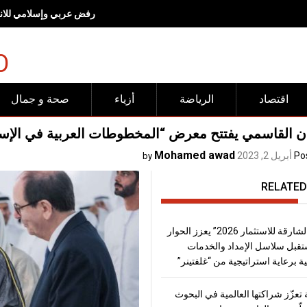
رفض عربي وإسلامي للانته
O
اقتصاد
الرياضة
أزياء
صحة و جمال
 القاسمي يفتتح معرض “المخطوطات العربية في الإسكور
Mohamed awad
Po
أبريل 2, 2023
by
RELATED
“منتدى الشارقة للاستثمار 2026” يعزز الحوار
قبل سلاسل الإمداد والخدمات
ة برعاية استراتيجية من “غلفتينر”
تعزّز شراكتها العالمية في البحوث