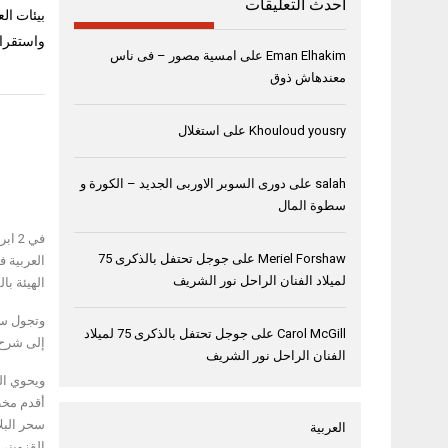
أحدث التعليقات
بيئات ال
واستقرار
Eman Elhakim
على
امسية مصور – فى ناس
معندهاش ذوق
Khouloud yousry
على
استغلال
salah
على
دورى السوبر الاوربى الجديد – الكورة و
سطوة المال
Meriel Forshaw
على
جوجل تحتفل بالذكرى 75
لميلاد الفنان الراحل نور الشريف
الهيئة با
Carol McGill
على
جوجل تحتفل بالذكرى 75 لميلاد
إلى شرح 
الفنان الراحل نور الشريف
ويحوي ال
أقدم مخط
سحر البل
العربية
القزويني.