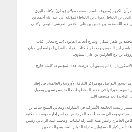
رآن الكريم (معروفة باسم مصحف مولاي زيدان)، وكتاب البرق
دين بن الخياط (ديوان بن الخياط) لمؤلفه أبي عبد الله أحمد بن
ي عبد الله محمد بن حسن بن علي الحنفي القرشي التيمي، وكتاب
محمد بن ظفر المكي، وشرح أبحاث القانون (شرح معاني كتاب
ير باسم ابن النفيس، ومخطوط كتاب إعراب القرآن لمؤلفه أبي حيان
ف بن تاج العارفين بن علي المناوي.
ة الأسكوريال، إذ لم يسبق أن عرضت هذه المجموعة كاملة خارج
 جسور التواصل مع مراكز الثقافة الأوروبية والعالمية، في إطار
 التي تسهم بخبراتها في حفظ المخطوطات القديمة وتسهيل وصول
ى الواحدة بعد منتصف الليل.
ي رئيسة الجامعة الأميركية في الشارقة، ومعالي الشيخ سالم بن
ة المجتمع، ومعالي محمد أحمد المر رئيس مجلس إدارة مؤسسة مكتبة
اض العامري رئيس هيئة الشارقة للكتاب، ومحمد عبيد الزعابي رئيس
دداً من كبار المسؤولين مدراء الدوائر المحلية، والمثقفين