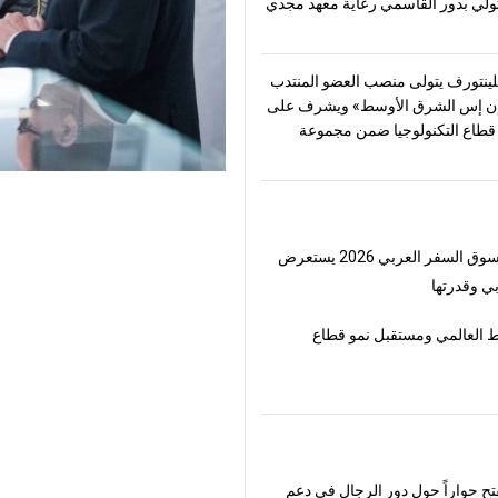
تولّي بدور القاسمي رعاية معهد مجدي
ينتورف يتولى منصب العضو المنتدب
ن إس الشرق الأوسط» ويشرف على
طاع التكنولوجيا ضمن مجموعة
لسفر العربي 2026 يستعرض
ي وقدرتها
 العالمي ومستقبل نمو قطاع
فتح حواراً حول دور الرجال في دعم