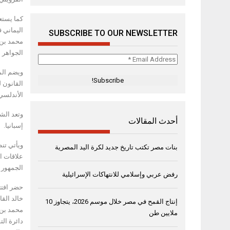
كما يستع
اليماني 
SUBSCRIBE TO OUR NEWSLETTER
محمد بن 
الجواهر 
Email
Address
ويضم الم
*
القانون 
الأندلسي
وتعد الش
أحدث المقالات
إسبانيا.
ويأتي تن
بنات مصر تكتب تاريخ جديد لكرة اليد المصرية
علاقات ا
الجمهور إ
رفض عربي وإسلامي للانتهاكات الإسرائيلية
حضر افتت
خالد الق
إنتاج القمح في مصر خلال موسم 2026، يتجاوز 10
محمد بن 
ملايين طن
دائرة الت