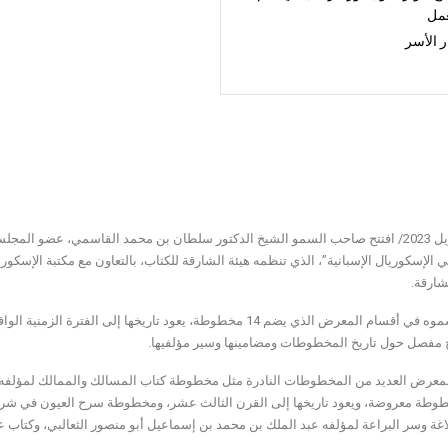
عمل
 الأسر
في 2 ابريل 2023/ افتتح صاحب السمو الشيخ الدكتور سلطان بن محمد القاسمي، عضو
لشارقة.
وتجول سموه في أقسام المعرض الذي يضم 14 مخطوطة، يعود تاريخها
مفصل حول تاريخ المخطوطات ومضامينها وسير مؤلفيها.
معرض العديد من المخطوطات النادرة مثل مخطوطة كتاب المسالك والممالك لمؤلفه أبي
وطة معروضة، ويعود تاريخها إلى القرن الثالث عشر، ومخطوطة سرح العيون في شرح ر
اغة وسر البراعة لمؤلفه عبد الملك بن محمد بن إسماعيل أبو منصور الثعالبي، وكتاب 