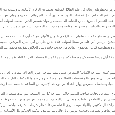
رض مخطوطة رسالة في علم الظلال لمؤلفه محمد بن الرقام الأندلسي، ونسخة من الق
في الفتح العثماني لمؤلفه قطب الدين محمد بن أحمد النهروالي المكي، وديوان شهاب ال
علي التغلبي المعروف بابن الخياط الدمشقي، وديوان شمس الدين الحنفي لمؤلفه أب
المجموعة والنوادر المسموعة لمؤلفه محمد بن عبد الرحمن السخاوي شمس الدين.
عرض مخطوطة كتاب سلوان المطاع في عدوان الأتباع لمؤلفه أبي عبد الله محمد بن 
للشيخ الرئيس أبي علي بن سينا) لمؤلفه علاء الدين علي بن أبي الحزم القرشي الشه
، ومخطوطة كتاب المجموع الفائق من حديث خاتم رسل الخلائق لمؤلفه محمد عبد الرؤو
ارقة أول مدينة تستضيف معرضاً لأكبر مجموعة من المقتنيات العربية النادرة من مكتب
ظيم “هيئة الشارقة للكتاب” للمعرض ضمن مساعيها في تعزيز الحراك الثقافي العربي ومد
لتعاون التي تجمعها بالمؤسسات الثقافية والمعرفية، ومن ضمنها المكتبات التاريخية
ليها، ويستقبل المعرض زواره ابتداء من يوم غد الإثنين، من الساعة التاسعة مساءً وحت
اح المعرض بجانب صاحب السمو حاكم الشارقة كل من الشيخة بدور بنت سلطان القاسم
اسمي وزير الثقافة والشباب، ومعالي عبدالرحمن بن محمد العويس وزير الصحة ووقاي
راشد آل مكتوم، واللواء سيف الزري الشامسي قائد عام شرطة الشارقة، وأحمد بن رك
شريفات والضيافة، وخوسيه لويس ديل فالي ميرينو مدير مكتبة الإسكوريال الأسبانية، وع