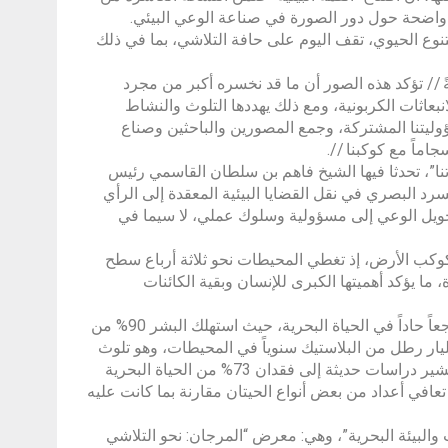
واضحة حول دور الصورة في صناعة الوعي البيئي.
لتنوع الحيوي، تقف اليوم على حافة التلاشي، بما في ذلك
ً // تؤكد هذه الصور أن ما قد نخسره أكبر من مجرد
حيطات تمتص نحو 91% من الحرارة الزائدة ونحو 29% من الانبعاثات الكربونية، ومع ذلك يهددها التلوث والنشاط
وليتنا المشتركة، وجمع المصورين والباحثين وصناع
اماً مع كوكبنا //.
نا”، تحدثا فيها الشيخ فاهم بن سلطان القاسمي رئيس
د البصري في نقل القضايا البيئية المعقدة إلى الرأي
تحويل الوعي إلى مسؤولية وسلوك عملي، لا سيما في
وكب الأرض، إذ تغطي المحيطات نحو ثلاثة أرباع سطح
فيه الحياة، ما يؤكد أهميتها الكبرى للإنسان وبقية الكائنات
وأوضح المتحدثان خلال الجلسة أن العقود الخمسة أو الستة الأخيرة شهدت تراجعاً حاداً في الحياة البحرية، حيث استهلك البشر 90% من
ك الكبيرة، ودمروا أكثر من نصف الشعاب المرجانية، مع إلقاء نحو 18 مليار رطل من البلاستيك سنوياً في المحيطات، وهو تلوث
لا يزول بل يتراكم جيلاً بعد جيل، وبذلك فإن المحيطات تواجه مأزقاً حقيقياً، إذ تشير دراسات حديثة إلى فقدان 73% من الحياة البحرية
تعافي أعداد من بعض أنواع الحيتان مقارنة بما كانت عليه
حماية المحيطات والبيئة البحرية”، وهي: معرض “المرجان: نحو التلاشي