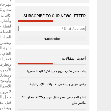
مهرجان 
مشيرةً 
كائنات 
SUBSCRIBE TO OUR NEWSLETTER
وأشارت 
Email
الصناعي
Address
القرار 
*
وتضمن ح
دائرة ا
العام، 
أحدث المقالات
قضايا 
وتطرقت 
بنات مصر تكتب تاريخ جديد لكرة اليد المصرية
ومعادلت
رفض عربي وإسلامي للانتهاكات الإسرائيلية
خلال ال
إنتاج القمح في مصر خلال موسم 2026، يتجاوز 10
قبل عقو
ملايين طن