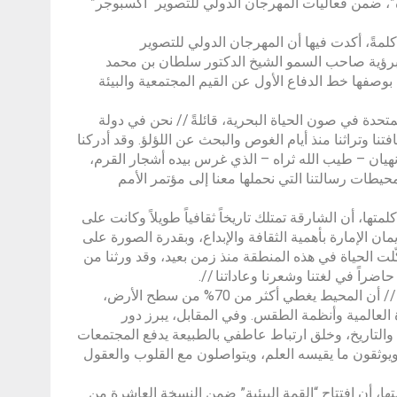
مياه”، ضمن فعاليات المهرجان الدولي للتصوير “اكسبوجر”
كلمةً، أكدت فيها أن المهرجان الدولي للتصوير
برؤية صاحب السمو الشيخ الدكتور سلطان بن محمد
وصفها خط الدفاع الأول عن القيم المجتمعية والبيئة
متحدة في صون الحياة البحرية، قائلةً // نحن في دولة
قافتنا وتراثنا منذ أيام الغوص والبحث عن اللؤلؤ. وقد أدركنا
نهيان – طيب الله ثراه – الذي غرس بيده أشجار القرم،
طات رسالتنا التي نحملها معنا إلى مؤتمر الأمم
تها، أن الشارقة تمتلك تاريخاً ثقافياً طويلاً وكانت على
ن الإمارة بأهمية الثقافة والإبداع، وبقدرة الصورة على
كّلت الحياة في هذه المنطقة منذ زمن بعيد، وقد ورثنا من
اضراً في لغتنا وشعرنا وعاداتنا //.
ولفتت المبارك إلى الجهود الإعلامية والتوثيقية في الحفاظ على الطبيعة، قائلةً // أن المحيط يغطي أكثر من 70% من سطح الأرض،
العالمية وأنظمة الطقس. وفي المقابل، يبرز دور
والتاريخ، وخلق ارتباط عاطفي بالطبيعة يدفع المجتمعات
 ويوثقون ما يقيسه العلم، ويتواصلون مع القلوب والعقول
ا، أن افتتاح “القمة البيئية” ضمن النسخة العاشرة من