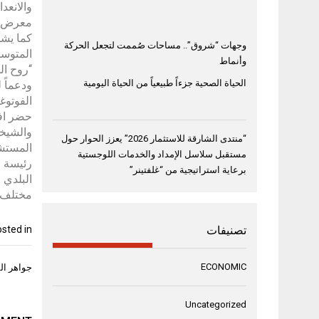
والانعد
معرض “غ
وجهات “شروق”.. مساحات صُممت لتجعل الحركة
المتوسط
وأنماط
“روح ال
الحياة الصحية جزءاً طبيعياً من الحياة اليومية
ودعماً 
الفوتوغ
حضر افت
والشيخة
“منتدى الشارقة للاستثمار 2026” يعزز الحوار حول
المستشا
مستقبل سلاسل الإمداد والخدمات اللوجستية
رئيسة ا
برعاية استراتيجية من “غلفتينر”
البلدي 
مختلف أ
تصنيفات
sted in
تصفّح
ECONOMIC
جواهر الق
المقال
Uncategorized