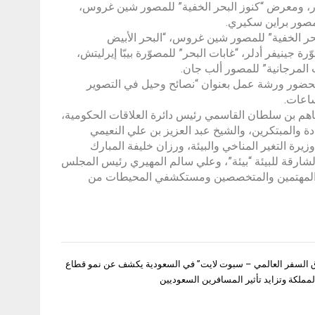
يور، ومعرض “كنوز البحر الخفية” للمصور شين غروس،
صور براين سكيري.
”، “كنوز البحر الخفية” للمصور شين غروس، “البحر الأبيض
جينيفر أدلر، “غابات البحر” للمصوّرة بيبّا إيرليتش،
لمرجانية” للمصور ألب جان.
 لحضور ورشة عمل بعنوان “نصائح وحيل في التصوير
ساعات.
فاهم بن سلطان القاسمي رئيس دائرة العلاقات الحكومية،
 والمبتكرين، والشيخ عبد العزيز بن علي النعيمي
رة التغير المناخي والبيئة، ورزان خليفة المبارك
لشارقة للبيئة “بيئة”، وعلي سالم المهيري رئيس المجلس
ة، والمهتمين والمتخصصين ومستكشفي المحيطات من
لسفر العالمي – سبوت لايت” في السعودية يكشف عن نمو قطاع
لمملكة وتزايد تأثير المسافرين السعوديين