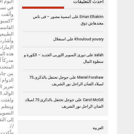
اليوم ا
أحدث التعليقات
في نسخت
وألقت م
Eman Elhakim
على
امسية مصور – فى ناس
“اكسبوج
معندهاش ذوق
القاسمي
الطبيعية
Khouloud yousry
على
استغلال
وأشارت 
الإمارات
هذه الم
salah
على
دورى السوبر الاوربى الجديد – الكورة و
مدركاً 
سطوة المال
المتحدة للمياه 2026 الذي 
من جانب
Meriel Forshaw
على
جوجل تحتفل بالذكرى 75
الدوام 
لميلاد الفنان الراحل نور الشريف
تعزيز ا
الوالد 
Carol McGill
على
جوجل تحتفل بالذكرى 75 لميلاد
وينظم ا
الفنان الراحل نور الشريف
التصوير
إلى الت
//.
العربية
وأكدت ع