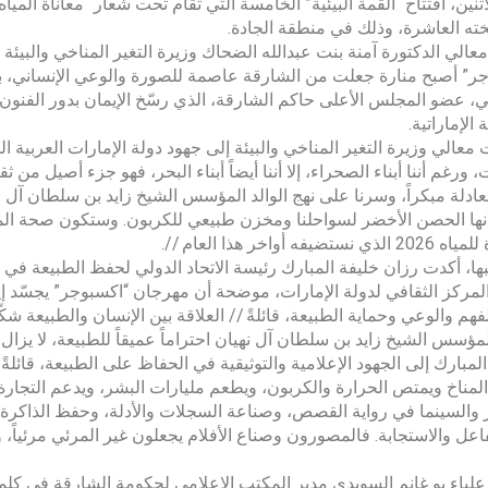
لاثنين، افتتاح “القمة البيئية” الخامسة التي تقام تحت شعار “معاناة ال
ه العاشرة، وذلك في منطقة الجادة.
عالي الدكتورة آمنة بنت عبدالله الضحاك وزيرة التغير المناخي والبيئة 
ر” أصبح منارة جعلت من الشارقة عاصمة للصورة والوعي الإنساني، 
، عضو المجلس الأعلى حاكم الشارقة، الذي رسّخ الإيمان بدور الفنون ب
 الإماراتية.
معالي وزيرة التغير المناخي والبيئة إلى جهود دولة الإمارات العربية ال
، ورغم أننا أبناء الصحراء، إلا أننا أيضاً أبناء البحر، فهو جزء أصيل من ث
عادلة مبكراً، وسرنا على نهج الوالد المؤسس الشيخ زايد بن سلطان آل 
أنها الحصن الأخضر لسواحلنا ومخزن طبيعي للكربون. وستكون صحة المحي
نستضيفه أواخر هذا العام //.
ها، أكدت رزان خليفة المبارك رئيسة الاتحاد الدولي لحفظ الطبيعة في كلم
المركز الثقافي لدولة الإمارات، موضحة أن مهرجان “اكسبوجر” يجسّد إيما
لفهم والوعي وحماية الطبيعة، قائلةً // العلاقة بين الإنسان والطبيعة ش
المؤسس الشيخ زايد بن سلطان آل نهيان احتراماً عميقاً للطبيعة، لا يزال ح
لمناخ ويمتص الحرارة والكربون، ويطعم مليارات البشر، ويدعم التجارة 
 والسينما في رواية القصص، وصناعة السجلات والأدلة، وحفظ الذاكرة 
فاعل والاستجابة. فالمصورون وصناع الأفلام يجعلون غير المرئي مرئياً،
لياء بو غانم السويدي مدير المكتب الإعلامي لحكومة الشارقة في كلمته