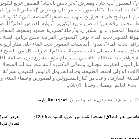
ام”، للمصور ألب جان، ومعرض “بحرٍ نابضٍ بالحياة” للمصور غريغ ليكو
ابات المحيطات” للمصورة جينيفر أدلر، ومعرض “إحساس البحار” للم
كما يشتمل البرنامج على 6 حواراتٍ ملهمة تستضيفها “المنصة إكس
: محمية بيلاغوس” للمصور غريغ ليكويور، “رواية القصص للعلم” للمصوّرة 
محيط” للمصور براين سكيري، و”رحلة تصويرية: صعود وسقوط الشعاب ا
لهواة التصوير تحت الماء، يوفر “اكسبوجر” الفرصة ضمن برنامج القمة
رافي تحت الماء”، تتناول أساسيات التصوير تحت الماء على مدار أربع 
تاح القمة البيئية إلى جانب سمو نائب حاكم الشارقة، كل من: الشيخ 
 جواهر بنت عبدالله القاسمي مدير عام مؤسسة ربع قرن لصناعة القادة
ر البيئي لحكومة عجمان، ومعالي الدكتورة آمنة بنت عبدالله الضحاك وزي
لاتحاد الدولي لحفظ الطبيعة، وخالد الحريمل الرئيس التنفيذي لشركة ا
لمدينة الشارقة، وعدد من كبار المسؤولين والمصورين وعلماء البيئ
نحاء العالم، وممثلي وسائل الإعلام.
Po
الرئيسية
,
ثقافة و فن
,
سينما و تلفزيون
Tagged
#الشارقة
اسمي تعلن انطلاق النسخة الثامنة من “عربية السيدات 2026″￼
معرض “سوق ا
ات
الفنادق في ا