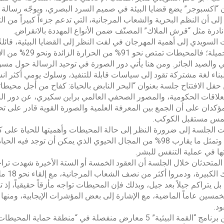
“اكسبوجر” يضع قضايا البيئة في صميم السرد البصري، ويوجّه رسالة 
إلى أن النظم البحرية والشعاب المرجانية، التي تدعم جزءاً كبيراً من ا
نادرة مثل “قرش الملاك” المصنّف ضمن الأنواع المهددة بالانقراض.
السويدي إلى أهمية المهرجان في لفت النظر إلى القضايا البيئية، قائلة
لقطة جميلة؛ فالم
 والصيد الجائر. ومن هنا يأتي دور الصورة في توحيد الرسالة حول مسؤ
لبناء لغة مشتركة تقود إلى سياسات قابلة للتنفيذ، وسلوك يومي أكثر انسج
فل الافتتاح جلسة بعنوان “البحر النابض بالحياة: كفاح من أجل محيطات
لعلاقات الحكومية، والمصور الصحفي العالمي براين سكيري، عن دور السر
مؤكدان على أن الجمع بين المعرفة العلمية والصورة القوية قادر على 
تمس مستقبل الكوكب.
الجلسة إلى ضرورة النظر إلى حالة المحيطات وأهميتها للحياة على ك
الأرض، وتمثل ما يقارب 98% من المجال الحيوي الذي يمكن أن توجد 
ها في عملية التنفس للبشر.
الأسما
خمسين عاماً الماضية، مع الإشارة إلى بعض المؤشرات الإيجابية، ومنها 
د.
ويتضمن برنامج “القمة البيئية” 5 معارض منفصلة في “منطقة 