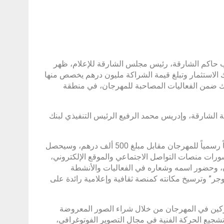
حاكم الشارقة، رئيس مجلس الشارقة للإعلام، ظهر
ك الاستثمار وتبلغ قيمة الشراكة مليون درهم يخصص منها
ء صور العارضين، وذلك ضمن الفعاليات المصاحبة للمهرجان، في منطقة
الشارقة، وإدريس محمد الرفيع الرئيس التنفيذي لبنك
وبحسب الاتفاق سيقوم بنك الاستثمار برعاية مهرجان “اكسبوجر” ويسمى راعياً رسمياً للمهرجان مقابل مبلغ 500 ألف درهم، وسيحصل
شورات منصات التواصل الاجتماعي والموقع الإلكتروني،
جان، وحضور اسمه وشعاره في الفعاليات والأنشطة
” وترسيخ مكانته كمنصة ثقافية وإعلامية رائدة على
شاركين في المهرجان من خلال شراء الصور المعروضة
ة، وتشجيع الحركة الفنية في مجال التصوير الفوتوغرافي،