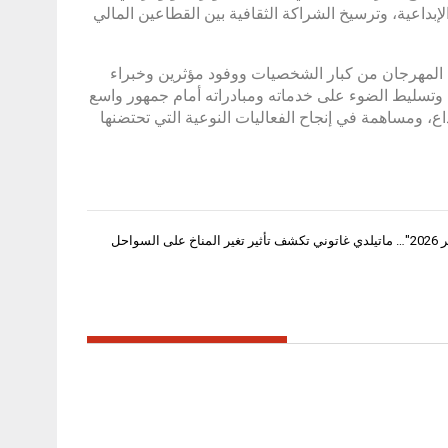
إبداعية، وترسيخ الشراكة الثقافية بين القطاعين المالي
المهرجان من كبار الشخصيات ووفود مؤثرين وخبراء
، وتسليط الضوء على خدماته ومبادراته أمام جمهور واسع
ع، ومساهمة في إنجاح الفعاليات النوعية التي تحتضنها
في “اكسبوجر 2026″… ماتيلدي غاتوني تكشف تأثير تغير المناخ على السواحل