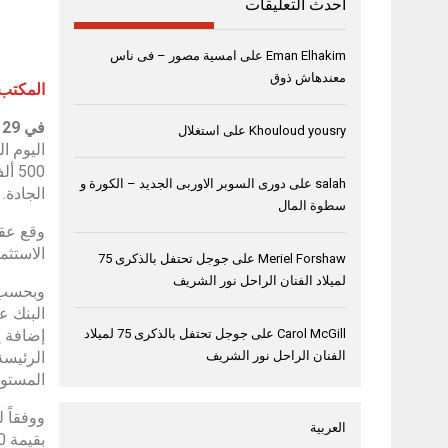
أحدث التعليقات
Eman Elhakim
على
امسية مصور – فى ناس
معندهاش ذوق
المكتب 
في
29
Khouloud yousry
على
استغلال
اليوم ا
salah
على
دورى السوبر الاوربى الجديد – الكورة و
الجادة.
سطوة المال
وقع عقد
الاستثما
Meriel Forshaw
على
جوجل تحتفل بالذكرى 75
لميلاد الفنان الراحل نور الشريف
البنك ع
إضافة إ
Carol McGill
على
جوجل تحتفل بالذكرى 75 لميلاد
الرئيسة
الفنان الراحل نور الشريف
المستوي
ووفقاً 
العربية