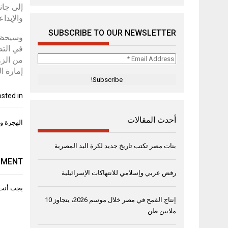
إلى جان
والإبداع
SUBSCRIBE TO OUR NEWSLETTER
وسيحظى 
في التص
Email
من الزو
Address
إمارة ا
*
sted in
أحدث المقالات
تصفّح
الهجرة وا
المقال
بنات مصر تكتب تاريخ جديد لكرة اليد المصرية
MMENT
رفض عربي وإسلامي للانتهاكات الإسرائيلية
يجب أنت
إنتاج القمح في مصر خلال موسم 2026، يتجاوز 10
ملايين طن