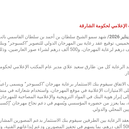
الإعلامي لحكومة الشارقة
يناير
2026/
شهد سمو الشيخ سلطان بن أحمد بن سلطان القاسمي نائب 
لخميس، توقيع عقد رعاية بين المهرجان الدولي للتصوير “اكسبوجر” وبن
500 ألف درهم لرعاية المهرجان، و500 ألف درهم لشرا
 الرعاية كل من: طارق سعيد علاي مدير عام المكتب الإعلامي لحكومة 
ر.
لى الامتيازات الإعلانية في موقع المهرجان، واستخدام شعاراته في من
لى إبراز هوية البنك في المواد الترويجية والإعلامية المصاحبة للمهر
، بما يعزز من حضوره المؤسسي ويُسهم في دعم نجاح مهرجان “إكسبوجر
ين المحلي والدولي.
لعقد الرعاية بين الطرفين سيقوم بنك الاستثمار بدعم المصورين الم
بقيمة 500 ألف درهم، بما يسهم في تحفيز المصورين ودعم إبداعاتهم الفني