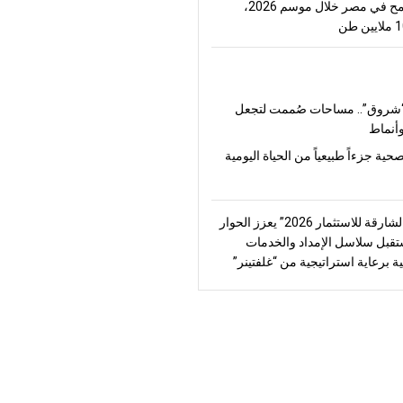
إنتاج القمح في مصر خلال موسم 2026،
شروق”.. مساحات صُممت لتجعل
أنماط
صحية جزءاً طبيعياً من الحياة اليومية
“منتدى الشارقة للاستثمار 2026” يعزز الحوار
قبل سلاسل الإمداد والخدمات
ة برعاية استراتيجية من “غلفتينر”