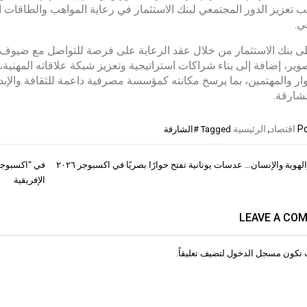
ب تعزيز الدور المجتمعي لبنك الاستثمار في رعاية المواهب والطاقات ال
ي.
بنك الاستثمار من خلال عقد الرعاية على فرصة للتواصل مع ضيوف 
وير، إضافة إلى بناء شراكات استراتيجية وتعزيز شبكة علاقاته المهنية
ار والمهتمين، بما يرسخ مكانته كمؤسسة مصرفية داعمة للثقافة والإبدا
لشارقة.
Po
اقتصاد
,
الرئيسية
Tagged
#الشارقة
لهوية والإنسان… عدسات يونانية تفتح حوارًا بصريًا في اكسبوجر ٢٠٢٦
ات
الإفريقية
LEAVE A CO
 تكون
مسجل الدخول
لتضيف تعليقاً.