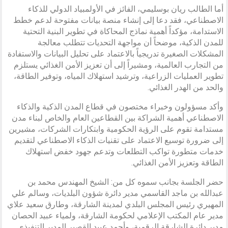
أما الطالب ريان بوسليمي، الفائز في الأولمبياد الدولي للذكاء
الاصطناعي، فقد دعا إلى إنشاء منصة بيانات مفتوحة لدعم خطط
الاستدامة، مؤكداً أهمية نماذج المحاكاة في تطوير البنية التحتية
للمدن الذكية، موضحاً أن مواجهة التحديات تتطلب معالجة
المشكلات الصغيرة تدريجياً بالاعتماد على تحليل البيانات والاستفادة
من التجارب العالمية، ومشيراً إلى أن تعزيز الأمن الغذائي يستلزم
تطوير العمليات الزراعية، وترشيد استهلاك المياه، وتوفير الطاقة،
والحد من الهدر الغذائي.
وأكد مسؤولون وخبراء مختصون في قطاع المدن الذكية والذكاء
الاصطناعي أهمية الشراكة بين القطاعين العام والخاص لبناء مدن
مستدامة تقوم على الرؤية الحكومية وابتكارات الشركات، مشيرين
إلى ضرورة توسيع الاعتماد على تقنيات الذكاء الاصطناعي لتقديم
خدمات متطورة تواكب التطلعات وتدعم جهود خفض استهلاك
الطاقة وتعزيز الأمن الغذائي.
حضر الجلسة بجانب سموه كل من: الشيخ المهندس محمد بن
عبدالله بن ماجد القاسمي مدير دائرة شؤون البلديات، وسالم علي
المهيري رئيس المجلس البلدي لمدينة الشارقة، وطارق سعيد علاي
مدير عام المكتب الإعلامي لحكومة الشارقة، ولمياء عبيد الحصان
مدير دائرة الشارقة الرقمية، وأحمد عبيد القصير المدير التنفيذي