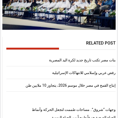
RELATED POST
بنات مصر تكتب تاريخ جديد لكرة اليد المصرية
رفض عربي وإسلامي للانتهاكات الإسرائيلية
إنتاج القمح في مصر خلال موسم 2026، يتجاوز 10 ملايين طن
وجهات “شروق”.. مساحات صُممت لتجعل الحركة وأنماط
الحياة الصحية جزءاً طبيعياً من الحياة اليومية