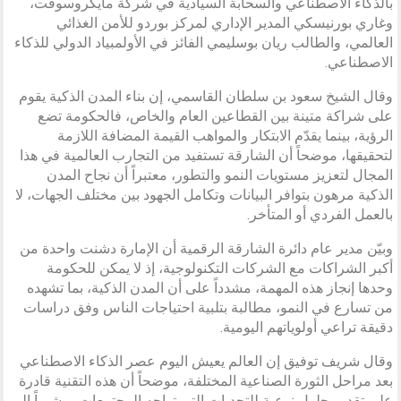
بالذكاء الاصطناعي والسحابة السيادية في شركة مايكروسوفت،
وغاري بورنيسكي المدير الإداري لمركز بوردو للأمن الغذائي
العالمي، والطالب ريان بوسليمي الفائز في الأولمبياد الدولي للذكاء
الاصطناعي.
وقال الشيخ سعود بن سلطان القاسمي، إن بناء المدن الذكية يقوم
على شراكة متينة بين القطاعين العام والخاص، فالحكومة تضع
الرؤية، بينما يقدّم الابتكار والمواهب القيمة المضافة اللازمة
لتحقيقها، موضحاً أن الشارقة تستفيد من التجارب العالمية في هذا
المجال لتعزيز مستويات النمو والتطور، معتبراً أن نجاح المدن
الذكية مرهون بتوافر البيانات وتكامل الجهود بين مختلف الجهات، لا
بالعمل الفردي أو المتأخر.
وبيّن مدير عام دائرة الشارقة الرقمية أن الإمارة دشنت واحدة من
أكبر الشراكات مع الشركات التكنولوجية، إذ لا يمكن للحكومة
وحدها إنجاز هذه المهمة، مشدداً على أن المدن الذكية، بما تشهده
من تسارع في النمو، مطالبة بتلبية احتياجات الناس وفق دراسات
دقيقة تراعي أولوياتهم اليومية.
وقال شريف توفيق إن العالم يعيش اليوم عصر الذكاء الاصطناعي
بعد مراحل الثورة الصناعية المختلفة، موضحاً أن هذه التقنية قادرة
على تقديم حلول نوعية للتحديات التي تواجه المجتمعات، مشيراً إلى