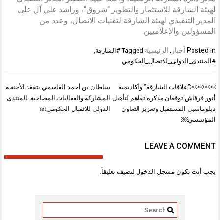
لهيئة الشارقة للاستثمار والتطوير “شروق”، وراشد علي آل علي
المدير التنفيذي لهيئة الشارقة لتقنيات الاتصال، وعدد من
المسؤولين والإعلاميين.
Posted in
أخبار
,
الرئيسية
Tagged
#الشارقة
,
#المنتدى_الدولى_للاتصال_الحكومي
تصفّح
￼￼￼￼”علاقات الشارقة” وأكاديمية
سلطان بن أحمد القاسمي يتفقد الأجنحة
المقالات
أنور قرقاش توقعان مذكرة تفاهم لتأهيل
المشاركة والفعاليات المصاحبة بالمنتدى
دبلوماسيي المستقبل وتعزيز التعاون
الدولي للاتصال الحكومي￼
المؤسسي￼
LEAVE A COMMENT
يجب أنت تكون
مسجل الدخول
لتضيف تعليقاً.