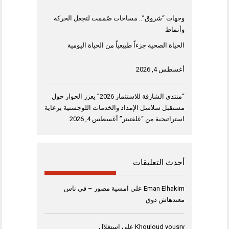
وجهات “شروق”.. مساحات صُممت لتجعل الحركة
وأنماط
الحياة الصحية جزءاً طبيعياً من الحياة اليومية
أغسطس 4, 2026
“منتدى الشارقة للاستثمار 2026” يعزز الحوار حول
مستقبل سلاسل الإمداد والخدمات اللوجستية برعاية
استراتيجية من “غلفتينر”
أغسطس 4, 2026
أحدث التعليقات
Eman Elhakim
على
امسية مصور – فى ناس
معندهاش ذوق
Khouloud yousry
على
استغلال