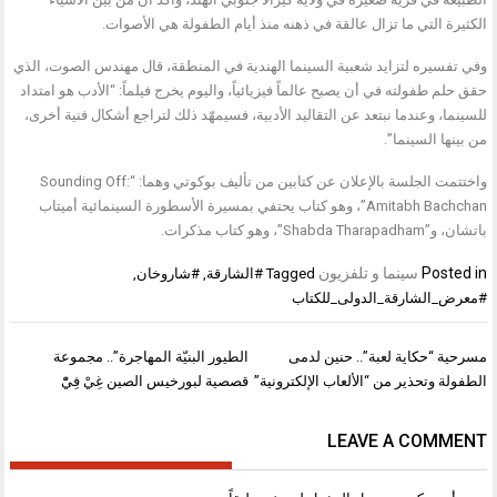
الكثيرة التي ما تزال عالقة في ذهنه منذ أيام الطفولة هي الأصوات.
وفي تفسيره لتزايد شعبية السينما الهندية في المنطقة، قال مهندس الصوت، الذي
حقق حلم طفولته في أن يصبح عالماً فيزيائياً، واليوم يخرج فيلماً: “الأدب هو امتداد
للسينما، وعندما نبتعد عن التقاليد الأدبية، فسيمهّد ذلك لتراجع أشكال فنية أخرى،
من بينها السينما”.
واختتمت الجلسة بالإعلان عن كتابين من تأليف بوكوتي وهما: “Sounding Off:
Amitabh Bachchan”، وهو كتاب يحتفي بمسيرة الأسطورة السينمائية أميتاب
باتشان، و”Shabda Tharapadham”، وهو كتاب مذكرات.
Posted in
سينما و تلفزيون
Tagged
#الشارقة
,
#شاروخان
,
#معرض_الشارقة_الدولى_للكتاب
تصفّح
مسرحية “حكاية لعبة”.. حنين لدمى
الطيور البنيّة المهاجرة”.. مجموعة
المقالات
الطفولة وتحذير من “الألعاب الإلكترونية”
قصصية لبورخيس الصين غِيْ فِيّْ
LEAVE A COMMENT