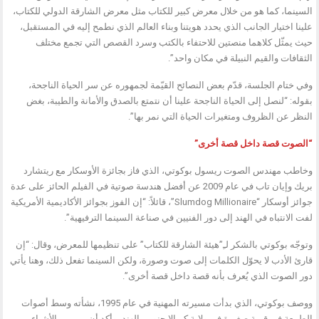
السينما، كما هو من خلال معرض كبير للكتاب مثل معرض الشارقة الدولي للكتاب،
علينا اختيار الجانب الذي يحدد هويتنا وبناء العالم الذي نطمح إليه في المستقبل،
حيث يمثّل كلاهما منصتين للاحتفاء بالكتب وسرد القصص التي تجمع مختلف
الثقافات والقيم النبيلة في مكان واحد”.
وفي ختام الجلسة، قدّم بعض النصائح القيّمة لجمهوره عن سر الحياة الناجحة،
بقوله: “لنصل إلى الحياة الناجحة علينا أن نتمتع بالصدق والأمانة والطيبة، بغض
النظر عن الظروف ومتغيرات الحياة التي نمر بها”.
“الصوت قصة داخل قصة أخرى”
وخاطب مهندس الصوت ريسول بوكوتي، الذي فاز بجائزة الأوسكار مع ريتشارد
بريك وإيان تاب في عام 2009 عن أفضل هندسة صوتية في الفيلم الحائز على عدة
جوائز أوسكار “Slumdog Millionaire”، قائلاً: “إن الفوز بجوائز الأكاديمية الأمريكية
لفت الانتباه في الهند إلى دور الفنيين في صناعة السينما الترفيهية”.
وتوجّه بوكوتي بالشكر لـِ”هيئة الشارقة للكتاب” على تنظيمها للمعرض، وقال: “إن
قارئ الأدب لا يحوّل الكلمات إلى صوت وصورة، ولكن السينما تفعل ذلك، وهنا يأتي
دور الصوت الذي يُعرف بأنه قصة داخل قصة أخرى”.
ووصف بوكوتي، الذي بدأت مسيرته المهنية في عام 1995، نشأته وسط أصوات
الطبيعة في قرية صغيرة في ولاية كيرالا جنوبي الهند، وأكد أن من بين الأشياء