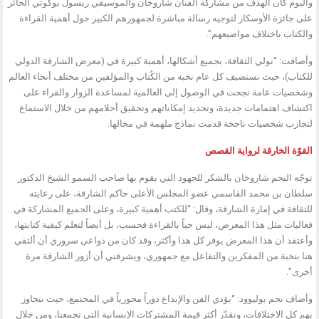
واليوم كان الهدف من مشاركة الفنان شاروخان والموسيقي ريسول بوكوتي الحائز
على جائزة الأوسكار لتوجيه رسالة مباشرة لجمهورهم الكبير حول أهمية القراءة
والكتاب باختلاف مواضيعهم”.
وأضافت: “نولي الثقافة، بجميع أشكالها، أهمية كبيرة في (معرض الشارقة الدولي
للكتاب)، حيث نستضيف كل عام نخبة من الكُتاب والمؤلفين من مختلف أنحاء العالم
وشخصيات عامة نجحت في الوصول إلى العالمية لمساعدة الزوار والقراء على
اكتشاف اهتمامات جديدة، وتحديد إمكاناتهم وتحقيق أحلامهم من خلال الاستماع
لتجارب شخصيات ناجحة قدمت نماذج ملهمة في مجالها.
القوّة الخارقة لرواية القصص
توجّه النجم شاروخان بالشكر للجهود التي يقوم بها صاحب السمو الشيخ الدكتور
سلطان بن محمد القاسمي عضو المجلس الأعلى حاكم الشارقة، على رعايته
للثقافة في إمارة الشارقة، وقال: “للكتب أهمية كبيرة، وعلى الجميع المشاركة في
فعاليات مثل هذا المعرض، ليس حباً بالقراءة فحسب، بل أيضاً لتعلم كيفية كتابتها،
وأعتقد أن هذا المعرض يوفر كل هذا وأكثر، وقد كان من دواعي سروري أن ألتقي
هنا بنخبة من المفكرين والتفاعل مع جمهوري، ويشرفني أن أزور الشارقة مرة
أخرى”.
وأضاف نجم بوليوود: “يؤدي الفن والإبداع دوراً محورياً في المجتمع، حيث نتجاوز
بهم كل الاختلافات، ونقدّر أكثر قيمة المشتركات الإنسانية التي تجمعنا، ومن خلال