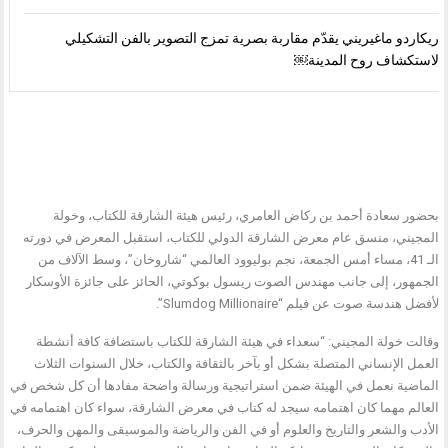
ريكاردو ماغيريني يقدّم مقاربة بصرية تمزج التصوير بالفن التشكيلي
لاستكشاف روح المدينة￼
بحضور سعادة أحمد بن ركاض العامري، رئيس هيئة الشارقة للكتاب، وخولة
المجيني، منسق عام معرض الشارقة الدولي للكتاب، استقبل المعرض في دورته
الـ 41، مساء أمس الجمعة، نجم بوليوود العالمي “شاروخان”، وسط الآلاف من
الجمهور، إلى جانب مهندس الصوت ريسول بوكوتي، الحائز على جائزة الأوسكار
لأفضل هندسة صوت عن فيلم “Slumdog Millionaire”.
وقالت خولة المجيني: “سعداء في هيئة الشارقة للكتاب باستضافة كافة أنشطة
العمل الإنساني المتصلة بشكل أو بآخر بالثقافة والكتاب، خلال السنوات الثلاث
الماضية نعمل في الهيئة ضمن استراتيجية ورسالة واضحة مفادها أن كل شخص في
العالم مهما كان اهتمامه سيجد له كتاب في معرض الشارقة، سواء كان اهتمامه في
الأدب والشعر والتاريخ والعلوم أو في الفن والرياضة والموسيقى والمهن والحرف،