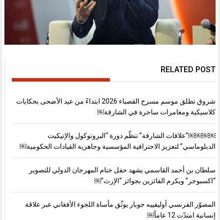
RELATED POST
شروق تطلق موسم مسرح القصباء 2026 ابتداءً من عيد الأضحى بحكايات
كلاسيكية ومغامرات ساحرة في الشارقة￼
￼￼￼￼”علاقات الشارقة” تنظّم دورة “البروتوكول والإتيكيت
الدبلوماسي” لتعزيز الاحترافية المؤسسية وجاهزية القيادات الحكومية￼
سلطان بن أحمد القاسمي يشهد حفل ختام المهرجان الدولي للتصوير
“اكسبوجر” ويكرم الفائزين بجوائز “الإرث”￼
المصوّر الفرنسي أوليفييه جوبار يوثّق مأساة اللجوء الأفغاني عبر علاقة
إنسانية امتدّت 12 عاماً￼