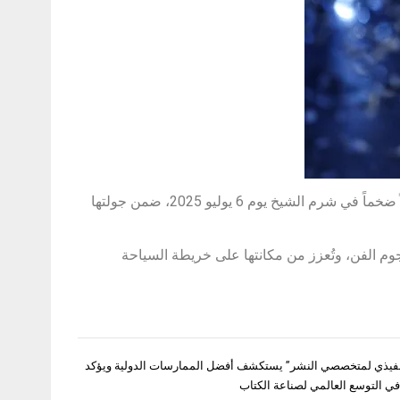
كما تعود النجمة العالمية جنيفر لوبيز إلى مصر بعد غياب 6 سنوات، لتُحيي حفلاً ضخماً في شرم الشيخ يوم 6 يوليو 2025، ضمن جولتها
م الفن، وتُعزز من مكانتها على خريطة السياحة
تنفيذي لمتخصصي النشر” يستكشف أفضل الممارسات الدولية ويؤكد
في التوسع العالمي لصناعة الكتاب