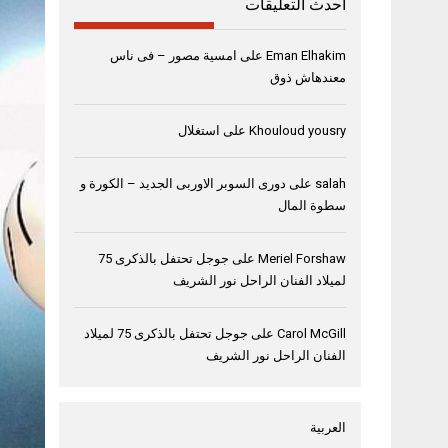
أحدث التعليقات
Eman Elhakim
على
امسية مصور – فى ناس
معندهاش ذوق
Khouloud yousry
على
استغلال
salah
على
دورى السوبر الاوربى الجديد – الكورة و
سطوة المال
Meriel Forshaw
على
جوجل تحتفل بالذكرى 75
لميلاد الفنان الراحل نور الشريف
Carol McGill
على
جوجل تحتفل بالذكرى 75 لميلاد
الفنان الراحل نور الشريف
العربية