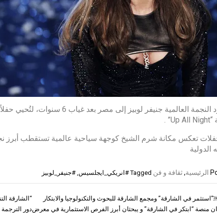
Up” .
فلات تعكس مكانة شرم الشيخ كوجهة سياحية عالمية تستقطب أبرز نجو
 الدولية
Po
الرئيسية
,
ثقافة و فن
Tagged
#انريكي_ايجلسيس
,
#جنيفر_لوبيز
ثمر في الشارقة” ومجمع الشارقة للبحوث والتكنولوجيا والابتكار
“الشارقة ال
ات
 منصة “ابتكر في الشارقة” و يبحثان أبرز الفرص الاستثمارية في معرض
دور الترجمة 