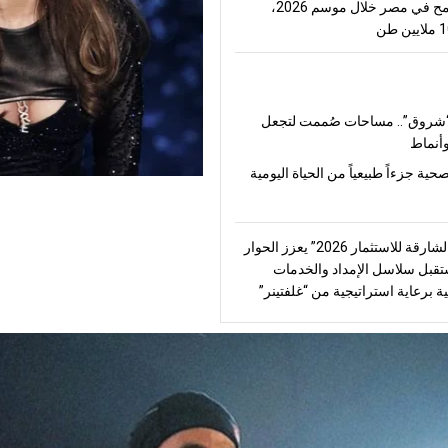
إنتاج القمح في مصر خلال موسم 2026،
شروق”.. مساحات صُممت لتجعل
أنماط
صحية جزءاً طبيعياً من الحياة اليومية
“منتدى الشارقة للاستثمار 2026” يعزز الحوار
قبل سلاسل الإمداد والخدمات
ة برعاية استراتيجية من “غلفتينر”