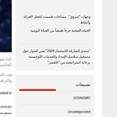
وجهات “شروق”.. مساحات صُممت لتجعل الحركة
وأنماط
الحياة الصحية جزءاً طبيعياً من الحياة اليومية
“منتدى الشارقة للاستثمار 2026” يعزز الحوار حول
مستقبل سلاسل الإمداد والخدمات اللوجستية
برعاية استراتيجية من “غلفتينر”
العالمية “ All Night
هذه الح
والترفيه
تصنيفات
sted in
ECONOMIC
تصفّح
￼￼￼￼”است
المقال
Uncategorized
يستعرضان