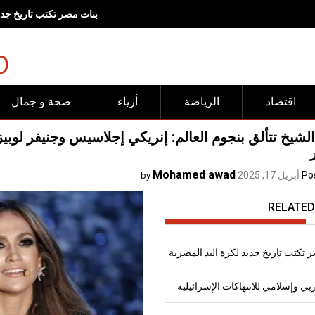
رفض عربي وإسلامي للانته
O
اقتصاد
الرياضة
أزياء
صحة و جمال
لشيخ تتألق بنجوم العالم: إنريكي إجلاسيس وجنيفر لوب
Mohamed awad
Po
أبريل 17, 2025
by
RELATED
 تكتب تاريخ جديد لكرة اليد المصرية
 وإسلامي للانتهاكات الإسرائيلية